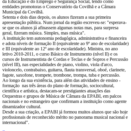
da Educação e do Emprego e Segurança Social, tendo como
entidades promotoras o Conservatório da Covilhã e a Câmara
Municipal da Covilhã.
Setenta e dois dias depois, os alunos fizeram a sua primeira
apresentação pública. Num jornal da região escreveu-se: "esperava-
se que os alunos já afinassem algumas notas mas, para surpresa
geral, fizeram música. Simples, mas música".
A instituição tem autonomia pedagógica, administrativa e financeira
e adota níveis de formação II (equivalente ao 9º ano de escolaridade)
e III (equivalente ao 12º ano de escolaridade). Ministra, no ano
letivo 2010-2011, o curso Básico de Instrumento (nível II) e os
cursos de Instrumentista de Cordas e Teclas e de Sopros e Percussão
(nível III), nas especialidades de piano, violino, viola d'arco,
violoncelo, contrabaixo, guitarra, flauta transversal, oboé, clarinete,
fagote, saxofone, trompete, trombone, trompa, tuba e percussão.
Ao longo da sua existência, para além das atividades de ensino -
formação nas três áreas do plano de formação, sociocultural,
científica e artística, destacam-se prestigiantes atuações das
Orquestras e grupos de Música de Câmara da EPABI, em palcos
nacionais e no estrangeiro que confirmam a instituição como agente
dinamizador cultural.
Desde a sua criação, a EPABI já formou muitos alunos que são hoje
profissionais de reconhecido mérito no panorama musical nacional e
internacional".