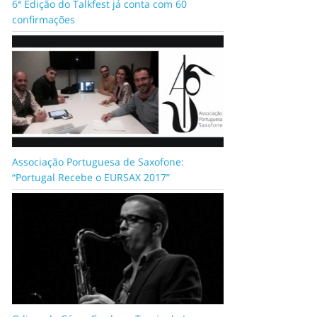
6ª Edição do Talkfest já conta com 60
confirmações
Associação Portuguesa de Saxofone:
“Portugal Recebe o EURSAX 2017”