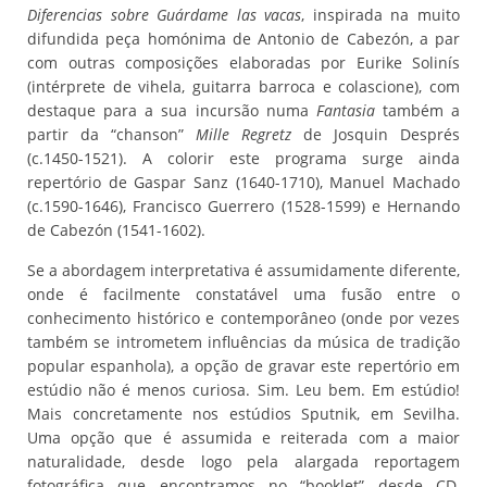
Diferencias sobre Guárdame las vacas
, inspirada na muito
difundida peça homónima de Antonio de Cabezón, a par
com outras composições elaboradas por Eurike Solinís
(intérprete de vihela, guitarra barroca e colascione), com
destaque para a sua incursão numa
Fantasia
também a
partir da “chanson”
Mille Regretz
de Josquin Després
(c.1450-1521). A colorir este programa surge ainda
repertório de Gaspar Sanz (1640-1710), Manuel Machado
(c.1590-1646), Francisco Guerrero (1528-1599) e Hernando
de Cabezón (1541-1602).
Se a abordagem interpretativa é assumidamente diferente,
onde é facilmente constatável uma fusão entre o
conhecimento histórico e contemporâneo (onde por vezes
também se intrometem influências da música de tradição
popular espanhola), a opção de gravar este repertório em
estúdio não é menos curiosa. Sim. Leu bem. Em estúdio!
Mais concretamente nos estúdios Sputnik, em Sevilha.
Uma opção que é assumida e reiterada com a maior
naturalidade, desde logo pela alargada reportagem
fotográfica que encontramos no “booklet” desde CD,