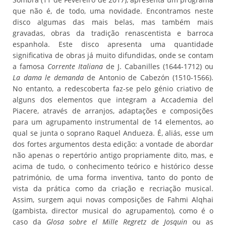
que não é, de todo, uma novidade. Encontramos neste
disco algumas das mais belas, mas também mais
gravadas, obras da tradição renascentista e barroca
espanhola. Este disco apresenta uma quantidade
significativa de obras já muito difundidas, onde se contam
a famosa
Corrente Italiana
de J. Cabanilles (1644-1712) ou
La dama le demanda
de Antonio de Cabezón (1510-1566).
No entanto, a redescoberta faz-se pelo génio criativo de
alguns dos elementos que integram a Accademia del
Piacere, através de arranjos, adaptações e composições
para um agrupamento instrumental de 14 elementos, ao
qual se junta o soprano Raquel Andueza. É, aliás, esse um
dos fortes argumentos desta edição: a vontade de abordar
não apenas o repertório antigo propriamente dito, mas, e
acima de tudo, o conhecimento teórico e histórico desse
património, de uma forma inventiva, tanto do ponto de
vista da prática como da criação e recriação musical.
Assim, surgem aqui novas composições de Fahmi Alqhai
(gambista, director musical do agrupamento), como é o
caso da
Glosa sobre el Mille Regretz de Josquin
ou as