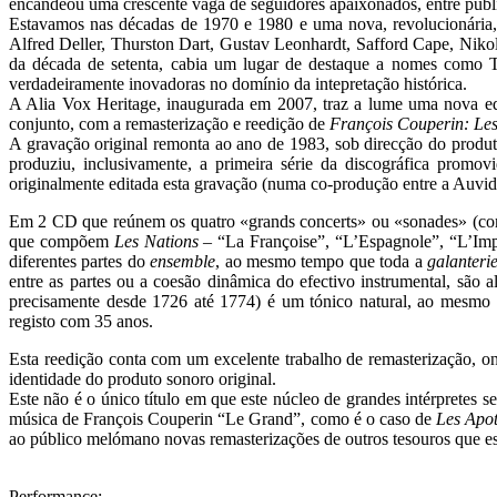
encandeou uma crescente vaga de seguidores apaixonados, entre públi
Estavamos nas décadas de 1970 e 1980 e uma nova, revolucionária,
Alfred Deller, Thurston Dart, Gustav Leonhardt, Safford Cape, Nikol
da década de setenta, cabia um lugar de destaque a nomes como T
verdadeiramente inovadoras no domínio da intepretação histórica.
A Alia Vox Heritage, inaugurada em 2007, traz a lume uma nova edi
conjunto, com a remasterização e reedição de
François Couperin: Les
A gravação original remonta ao ano de 1983, sob direcção do produt
produziu, inclusivamente, a primeira série da discográfica promo
originalmente editada esta gravação (numa co-produção entre a Auvi
Em 2 CD que reúnem os quatro «grands concerts» ou «sonades» (como 
que compõem
Les Nations –
“La Françoise”, “L’Espagnole”, “L’Impe
diferentes partes do
ensemble
, ao mesmo tempo que toda a
galanteri
entre as partes ou a coesão dinâmica do efectivo instrumental, sã
precisamente desde 1726 até 1774) é um tónico natural, ao mesmo 
registo com 35 anos.
Esta reedição conta com um excelente trabalho de remasterização, o
identidade do produto sonoro original.
Este não é o único título em que este núcleo de grandes intérprete
música de François Couperin “Le Grand”, como é o caso de
Les Apo
ao público melómano novas remasterizações de outros tesouros que este
Performance: