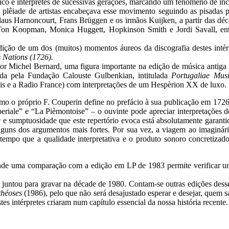
co e intérpretes de sucessivas gerações, marcando um fenómeno de inco
 plêiade de artistas encabeçava esse movimento seguindo as pisadas 
aus Harnoncourt, Frans Brüggen e os irmãos Kuijken, a partir das déca
on Koopman, Monica Huggett, Hopkinson Smith e Jordi Savall, entre
ção de um dos (muitos) momentos áureos da discografia destes intérp
 Nations (1726).
or Michel Bernard, uma figura importante na edição de música antiga 
vida pela Fundação Calouste Gulbenkian, intitulada
Portugaliae Mus
dis e a Radio France) com interpretações de um Hespèrion XX de luxo.
o próprio F. Couperin define no prefácio à sua publicação em 1726), a
riale” e “La Pièmontoise” – o ouvinte pode apreciar interpretações d
e
e sumptuosidade que este repertório evoca está absolutamente garanti
o alguns dos argumentos mais fortes. Por sua vez, a viagem ao imagin
tempo que a qualidade interpretativa e o produto sonoro concretizad
nde uma comparação com a edição em LP de 1983 permite verificar uma
s se juntou para gravar na décade de 1980. Contam-se outras edições d
théoses
(1986), pelo que não será desajustado esperar e desejar, quem 
s intérpretes criaram num capítulo essencial da nossa história recente.