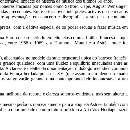
ntornável impacte da história da música dos últimos 50 anos.
pioneiras traçadas por nomes como Safford Cape, August Wenzinger,
das precedentes. Entre estes novos intérpretes, activos desde meados
 apresentações em concerto e discografias, a solo e em conjunto,
retes, com a dádiva especial de os poder escutar a fazer música em
na Europa nesse período em etiquetas como a Philips francesa – aqui
ica,
entre 1966 e 1969 -, a Harmonia Mundi e a Astrée, onde foi
licerçados no modelo da suíte orquestral típica do barroco francês,
e grande qualidade, com uma fluidez e equilíbrio imaculadas entre as
da. A clareza e detalhe da ornamentação, o diálogo melódico continuo
ário da França herdada por Luís XV (que assumiu em pleno o reinado
o nesta gravação garante uma contemporaneidade incontestável a um
 melhoria do recorte e clareza sonoros evidentes, mas sem alterar a
esse mesmo período, nomeadamente para a etiqueta Astrée, também com
sabe, a oportunidade de num futuro próximo a Alia Vox Heritage trazer