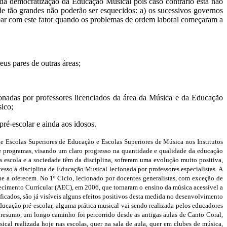
da democratização da Educação Musical pois caso contrário esta não
 de tão grandes não poderão ser esquecidos: a) os sucessivos governos
upar com este fator quando os problemas de ordem laboral começaram a
eus pares de outras áreas;
onadas por professores licenciados da área da Música e da Educação
ico;
ré-escolar e ainda aos idosos.
de Escolas Superiores de Educação e Escolas Superiores de Música nos Institutos
 e programas, visando um claro progresso na quantidade e qualidade da educação
 a escola e a sociedade têm da disciplina, sofreram uma evolução muito positiva,
cesso à disciplina de Educação Musical lecionada por professores especialistas. A
ue a oferecem. No 1º Ciclo, lecionado por docentes generalistas, com exceção de
uecimento Curricular (AEC), em 2006, que tornaram o ensino da música acessível a
ficados, são já visíveis alguns efeitos positivos desta medida no desenvolvimento
ducação pré-escolar, alguma prática musical vai sendo realizada pelos educadores
m resumo, um longo caminho foi percorrido desde as antigas aulas de Canto Coral,
cal realizada hoje nas escolas, quer na sala de aula, quer em clubes de música,