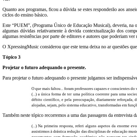
Quanto aos programas, ficou a dúvida se estes responderão aos ansei
ciclos do ensino básico.
Este “PUEM”, (Programa Único de Educação Musical), deveria, na opi
algumas dúvidas relativamente à devida contextualização dos comp
algumas resistências por parte de editores e autores que poderiam ve
O XpressingMusic considerou que este tema deixa no ar questões que 
Tópico 3
Projetar o futuro adequando o presente.
Para projetar o futuro adequando o presente julgamos ser indispensáv
O que mais faltou... foram professores capazes e conscientes do
(...) a única forma de ter uma política coerente para uma soc
débito científico, e pela preocupação, diariamente reforçada,
alojadas, sejam, pelo sistema educativo, transformadas em funç
Também neste tópico recorremos a uma das passagens da entrevista d
(...) Na primeira resposta, referi alguns aspetos da enorme 
assistirmos à drástica redução das disciplinas de educação mus
governantes com formação académica não pareçam ter ainda