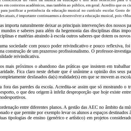
es em contextos académicos, mas também ao público, em geral. Acredito que os cida
, para justificar a pertinência da educação musical no currículo escolar. Gosto 
uldades atuais, é importante continuarmos a desenvolver a educação musical, pois
as importa naturalmente deixar as principais intervenções dos nossos p
s mundos e saberes para além da hegemonia das disciplinas ditas import
ciplinas e matérias atraindo à escola outros saberes que dotem os novos 
rá uma sociedade com pouco poder reivindicativo e pouco reflexiva, f
 na construção de um prazeroso profissionalismo. O professor-investiga
lidade reivindicativa.
os mais próximos o abandono das práticas que insistem em trabalhar 
naridade. Fica claro neste debate que é unânime a opinião dos seus pa
 completamente desfasados da(s) realidade(s) em que se movem as escol
a fora das paredes da escola. Acredita-se assim que só mostrando o tra
sporto, o que deu origem à infeliz desproporção que hoje existe entre
nodesportivos.
rdenação entre diferentes planos. A gestão das AEC no âmbito da músi
do e que permite por exemplo levar os alunos a espaços destinados à 
as tipologias de ensino (genérico e artístico) em projetos considerados