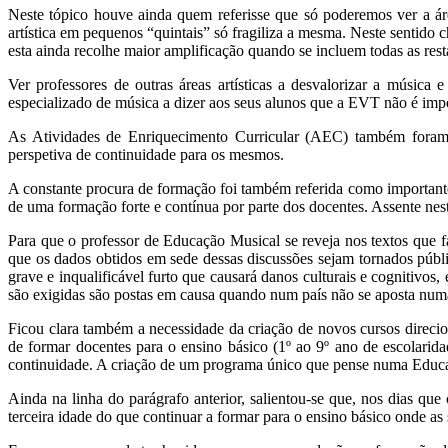
Neste tópico houve ainda quem referisse que só poderemos ver a á
artística em pequenos “quintais” só fragiliza a mesma. Neste sentido
esta ainda recolhe maior amplificação quando se incluem todas as rest
Ver professores de outras áreas artísticas a desvalorizar a música
especializado de música a dizer aos seus alunos que a EVT não é impo
As Atividades de Enriquecimento Curricular (AEC) também foram v
perspetiva de continuidade para os mesmos.
A constante procura de formação foi também referida como importante
de uma formação forte e contínua por parte dos docentes. Assente nest
Para que o professor de Educação Musical se reveja nos textos que fa
que os dados obtidos em sede dessas discussões sejam tornados públi
grave e inqualificável furto que causará danos culturais e cognitivos,
são exigidas são postas em causa quando num país não se aposta numa
Ficou clara também a necessidade da criação de novos cursos direci
de formar docentes para o ensino básico (1º ao 9º ano de escolarid
continuidade. A criação de um programa único que pense numa Educaçã
Ainda na linha do parágrafo anterior, salientou-se que, nos dias qu
terceira idade do que continuar a formar para o ensino básico onde as 