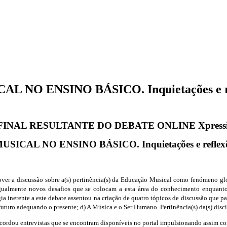
 ENSINO BÁSICO. Inquietações e refle
INAL RESULTANTE DO DEBATE ONLINE Xpressi
 NO ENSINO BÁSICO. Inquietações e reflexões r
er a discussão sobre a(s) pertinência(s) da Educação Musical como fenómeno glo
gualmente novos desafios que se colocam a esta área do conhecimento enquanto
 inerente a este debate assentou na criação de quatro tópicos de discussão que p
futuro adequando o presente; d) A Música e o Ser Humano. Pertinência(s) da(s) disci
ordou entrevistas que se encontram disponíveis no portal impulsionando assim com