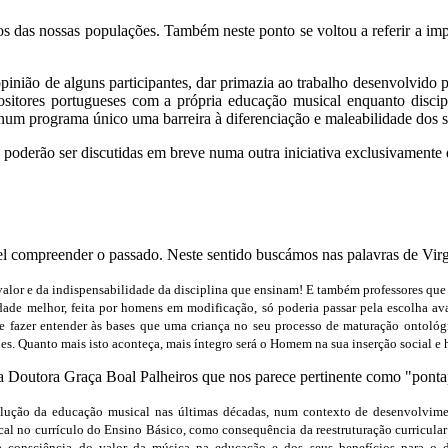
os das nossas populações. Também neste ponto se voltou a referir a imp
nião de alguns participantes, dar primazia ao trabalho desenvolvido 
ositores portugueses com a própria educação musical enquanto discip
r num programa único uma barreira à diferenciação e maleabilidade dos 
poderão ser discutidas em breve numa outra iniciativa exclusivamente d
el compreender o passado. Neste sentido buscámos nas palavras de Virg
 valor e da indispensabilidade da disciplina que ensinam! E também professores que
iedade melhor, feita por homens em modificação, só poderia passar pela escolha 
 de fazer entender às bases que uma criança no seu processo de maturação ontoló
ões. Quanto mais isto aconteça, mais íntegro será o Homem na sua inserção social e
a Doutora Graça Boal Palheiros que nos parece pertinente como "pont
evolução da educação musical nas últimas décadas, num contexto de desenvolvime
ical no currículo do Ensino Básico, como consequência da reestruturação curricul
 consciência do valor da música na educação e dos seus benefícios para o