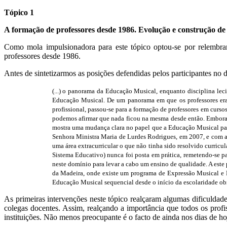
Tópico 1
A formação de professores desde 1986. Evolução e construção de 
Como mola impulsionadora para este tópico optou-se por relembr
professores desde 1986.
Antes de sintetizarmos as posições defendidas pelos participantes no 
(...) o panorama da Educação Musical, enquanto disciplina le
Educação Musical. De um panorama em que os professores eram
profissional, passou-se para a formação de professores em cur
podemos afirmar que nada ficou na mesma desde então. Embora n
mostra uma mudança clara no papel que a Educação Musical pass
Senhora Ministra Maria de Lurdes Rodrigues, em 2007, e com a 
uma área extracurricular o que não tinha sido resolvido curricul
Sistema Educativo) nunca foi posta em prática, remetendo-se pa
neste domínio para levar a cabo um ensino de qualidade. A est
da Madeira, onde existe um programa de Expressão Musical e Dr
Educação Musical sequencial desde o início da escolaridade ob
As primeiras intervenções neste tópico realçaram algumas dificulda
colegas docentes. Assim, realçando a importância que todos os prof
instituições. Não menos preocupante é o facto de ainda nos dias de h