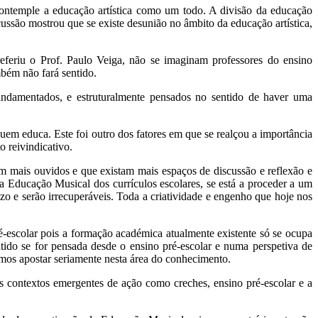
ontemple a educação artística como um todo. A divisão da educação
ussão mostrou que se existe desunião no âmbito da educação artística,
 referiu o Prof. Paulo Veiga, não se imaginam professores do ensino
mbém não fará sentido.
undamentados, e estruturalmente pensados no sentido de haver uma
em educa. Este foi outro dos fatores em que se realçou a importância
o reivindicativo.
jam mais ouvidos e que existam mais espaços de discussão e reflexão e
a Educação Musical dos currículos escolares, se está a proceder a um
razo e serão irrecuperáveis. Toda a criatividade e engenho que hoje nos
-escolar pois a formação académica atualmente existente só se ocupa
tido se for pensada desde o ensino pré-escolar e numa perspetiva de
mos apostar seriamente nesta área do conhecimento.
os contextos emergentes de ação como creches, ensino pré-escolar e a