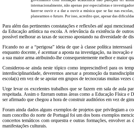
internacionalmente, não apenas por especialistas e investigador
fazer-se ouvir e a dar a ouvir a música que se faz nas escolas
planearmos o futuro. Por isso, acredito que, apesar das dific
Para além das pertinentes constatações e reflexões até aqui mencionad
da Educação artística na escola. A relevância da existência de outro
possível melhorar as taxas de sucesso apostando na diversidade de dis
Ficando no ar a “perigosa” ideia de que à classe política interessa
enquanto docente, é acentuar a aposta na investigação, na inovação e
a sua maior arma atribuindo-lhe consequentemente melhor e maior qua
Considerou-se ainda neste tópico como imprescindível para os temp
interdisciplinaridade, deveremos anexar a promoção da transdiscipli
escola(s) em vez de se apoiar em grupos de tecnocratas muitas vezes
Urge levar os excelentes trabalhos que se fazem em sala de aula par
respeitada. Assim o fizeram outras áreas como a Educação Física e De
ser afirmado que chegou a hora de construir auditórios em vez de gim
Foram ainda dados alguns exemplos de projetos que privilegiam a coo
num concelho do norte de Portugal foi um dos bons exemplos menciona
concertos temáticos com orquestra e outras formações, envolver as du
manifestações culturais.