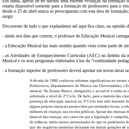
Em suma, apesar de ter havido uma enorme evolução na formação de 
estaria disponível somente para a formação de professores para o ens
desde o 25 de abril nunca se preocuparam com esta área de formação;
surgir.
Decorrente de tudo o que explanámos até aqui fica claro, na opinião d
- ainda nos dias que correm, o professor de Educação Musical carrega 
- a Educação Musical faz mais sentido quando vista como parte de um
- as Atividades de Enriquecimento Curricular (AEC) no âmbito da m
Musical e os seus programas elaborados à luz da “continuidade pedag
- a formação superior de professores deverá apostar em novas áreas t
A década de 1980 conheceu reformas significativas no ensino e
Politécnicos, Departamentos de Música nas Universidades, e Es
musical. No Ensino Básico, obrigatório e acessível a todas as 
sobretudo a nível do 2º Ciclo. De facto, para a maioria das cri
presença da educação musical no 3º Ciclo tem sido bastante fr
alguns projetos musicais promovidos por entidades locais, a ed
milhares de crianças, nas escolas públicas. Apesar das imensas 
musical das crianças, nos casos em que a legislação é cumprida
de infância, muito menos pressionados do que os professores do
que tão negativas memórias deixaram em muitas gerações de alu