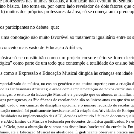
professores nas últimas décadas, a formação não evoluiu no sentido 
ino básico. Isto torna-se, por outro lado revelador de dois fatores que
 b) muitos dos próprios professores da área, só se começaram a preoc
os participantes no debate, que:
uma conotação não muito favorável ao tratamento igualitário entre os s
 conceito mais vasto de Educação Artística;
úsica só se constituirão como um projeto coeso e sério se forem leci
ógica” como parte de um todo que contemple a totalidade do ensino bás
ais como a Expressão e Educação Musical dirigida às crianças em idade p
specializado de música, no ensino genérico e no ensino superior, com a criação 
colas Profissionais Artísticas; e ainda com a implementação de novos currículos
crianças, o estatuto da Educação Musical e a perceção que os alunos, as famílias,
anças portuguesas, os 5º e 6º anos de escolaridade são os únicos anos em que têm a
ágil, dado o seu carácter de disciplina opcional e o número reduzido de escolas q
ucação musical foi praticamente inexistente, até à criação das Atividades de Enriq
dificuldades na implementação das AEC, devidas sobretudo à falta de docentes quali
, e a AEC Ensino da Música é lecionada por docentes de música qualificados. Na e
 1º Ciclo, para a obtenção de sucesso nas disciplinas ‘nucleares’ do currículo. E
nos, até à Educação Musical na atualidade. É gratificante observar a prática musi