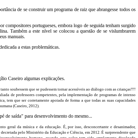
ortância de se construir um programa de raiz que abrangesse todos os
por compositores portugueses, embora logo de seguida tenham surgido
lina. Também a este nível se colocou a questão de se vislumbrarem
seus manuais.
edicada a estas problemáticas.
ílio Caseiro algumas explicações.
 tanto soubessem que se pudessem tornar acessíveis ao diálogo com as crianças!!!!
avaliada de professores competentes, pela implementação de programas de intenso
gica, tem que ser corretamente apoiada de forma a que todas as suas capacidades
 humana
(Caseiro, 2012)
.
apé de saída" para desenvolvimento do mesmo...
nto geral da música e da educação. É, por isso, desconcertante e desanimador,
ar decretada pelo Ministério da Educação e Ciência, em 2012. É surpreendente que
 desenvolvimento humano, quando este valor tem sido amplamente divulgado