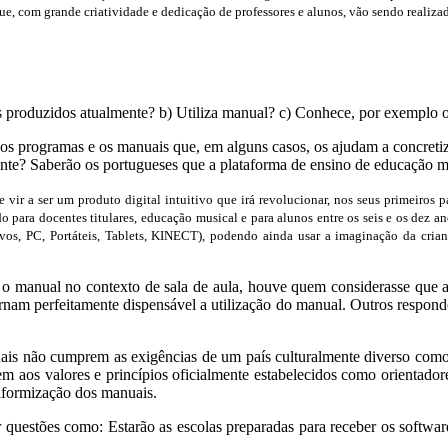
que, com grande criatividade e dedicação de professores e alunos, vão sendo realiz
ais produzidos atualmente? b) Utiliza manual? c) Conhece, por exempl
os programas e os manuais que, em alguns casos, os ajudam a concreti
nte? Saberão os portugueses que a plataforma de ensino de educação mu
nde vir a ser um produto digital intuitivo que irá revolucionar, nos seus primeiros
 para docentes titulares, educação musical e para alunos entre os seis e os dez a
ivos, PC, Portáteis, Tablets, KINECT), podendo ainda usar a imaginação da cria
r o manual no contexto de sala de aula, houve quem considerasse que 
tornam perfeitamente dispensável a utilização do manual. Outros resp
uais não cumprem as exigências de um país culturalmente diverso como
 aos valores e princípios oficialmente estabelecidos como orientadores
niformização dos manuais.
r questões como: Estarão as escolas preparadas para receber os softwar