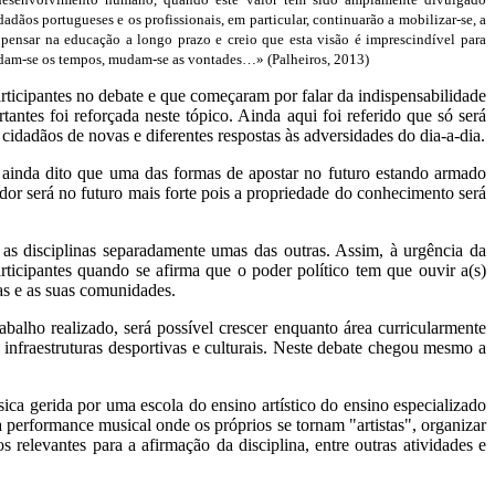
dãos portugueses e os profissionais, em particular, continuarão a mobilizar-se, a
de pensar na educação a longo prazo e creio que esta visão é imprescindível para
 «Mudam-se os tempos, mudam-se as vontades…»
(Palheiros, 2013)
articipantes no debate e que começaram por falar da indispensabilidade
antes foi reforçada neste tópico. Ainda aqui foi referido que só será
cidadãos de novas e diferentes respostas às adversidades do dia-a-dia.
oi ainda dito que uma das formas de apostar no futuro estando armado
dor será no futuro mais forte pois a propriedade do conhecimento será
as disciplinas separadamente umas das outras. Assim, à urgência da
rticipantes quando se afirma que o poder político tem que ouvir a(s)
as e as suas comunidades.
balho realizado, será possível crescer enquanto área curricularmente
 infraestruturas desportivas e culturais. Neste debate chegou mesmo a
ca gerida por uma escola do ensino artístico do ensino especializado
performance musical onde os próprios se tornam "artistas", organizar
 relevantes para a afirmação da disciplina, entre outras atividades e