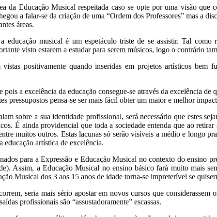
rea da Educação Musical respeitada caso se opte por uma visão que c
 chegou a falar-se da criação de uma “Ordem dos Professores” mas a disc
antes áreas.
 e a educação musical é um espetáculo triste de se assistir. Tal como
rtante visto estarem a estudar para serem músicos, logo o contrário ta
istas positivamente quando inseridas em projetos artísticos bem f
 pois a excelência da educação consegue-se através da excelência de qu
es pressupostos pensa-se ser mais fácil obter um maior e melhor impact
lam sobre a sua identidade profissional, será necessário que estes se
cos. É ainda providencial que toda a sociedade entenda que ao retirar 
 entre muitos outros. Estas lacunas só serão visíveis a médio e longo p
 educação artística de excelência.
onados para a Expressão e Educação Musical no contexto do ensino pré
ade). Assim, a Educação Musical no ensino básico fará muito mais sen
o Musical dos 3 aos 15 anos de idade torna-se impreterível se quiser
e correm, seria mais sério apostar em novos cursos que considerassem 
saídas profissionais são “assustadoramente” escassas.