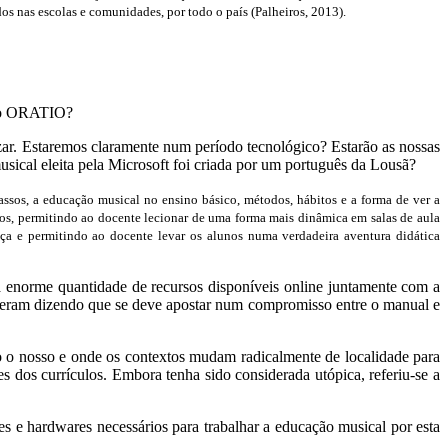
ados nas escolas e comunidades, por todo o país
(Palheiros, 2013)
.
o o ORATIO?
zar. Estaremos claramente num período tecnológico? Estarão as nossas
sical eleita pela Microsoft foi criada por um português da Lousã?
 passos, a educação musical no ensino básico, métodos, hábitos e a forma de ver a
nos, permitindo ao docente lecionar de uma forma mais dinâmica em salas de aula
nça e permitindo ao docente levar os alunos numa verdadeira aventura didática
a enorme quantidade de recursos disponíveis online juntamente com a
onderam dizendo que se deve apostar num compromisso entre o manual e
 o nosso e onde os contextos mudam radicalmente de localidade para
 dos currículos. Embora tenha sido considerada utópica, referiu-se a
es e hardwares necessários para trabalhar a educação musical por esta