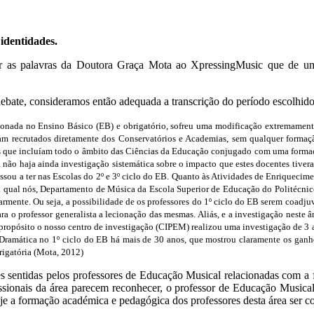
identidades.
ar as palavras da Doutora Graça Mota ao XpressingMusic que de uma
debate, consideramos então adequada a transcrição do período escolhido 
cionada no Ensino Básico (EB) e obrigatório, sofreu uma modificação extremament
 recrutados diretamente dos Conservatórios e Academias, sem qualquer formaçã
sos que incluíam todo o âmbito das Ciências da Educação conjugado com uma formaçã
ão haja ainda investigação sistemática sobre o impacto que estes docentes tiveram
ou a ter nas Escolas do 2º e 3º ciclo do EB. Quanto às Atividades de Enriquecime
qual nós, Departamento de Música da Escola Superior de Educação do Politécnico 
armente. Ou seja, a possibilidade de os professores do 1º ciclo do EB serem coadjuva
ra o professor generalista a lecionação das mesmas. Aliás, e a investigação neste 
e propósito o nosso centro de investigação (CIPEM) realizou uma investigação de 3
amática no 1º ciclo do EB há mais de 30 anos, que mostrou claramente os ganhos 
rigatória
(Mota, 2012)
des sentidas pelos professores de Educação Musical relacionadas com 
issionais da área parecem reconhecer, o professor de Educação Musical
oje a formação académica e pedagógica dos professores desta área ser c