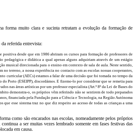
 forma muito clara e sucinta retratam a evolução da formação de
da referida entrevista:
e positiva desde que em 1986 abriram os cursos para formação de professores de
o pedagógica e didática a qual apenas alguns adquiriam através de um estágio
o musical direcionada para o ensino em contexto de sala de aula. Neste sentido,
 no terreno, a nossa experiência no contacto com as escolas nossas cooperantes,
nto curricular (AECs) estamos a falar de uma decisão que foi tomada no tempo da
do Porto (ESEIPP), discordámos. E fizemo-lo por considerar que se remetia para
dos nas áreas artísticas por um professor especialista (Art.º 8º da Lei de Bases do
âmbito demonstra-o, os próprios vêm referindo não se sentirem de todo preparados
 anos, financiada pela Fundação para a Ciência e Tecnologia, na Região Autónoma
que esse sistema traz no que diz respeito ao acesso de todas as crianças a uma
a forma como são encarados nas escolas, nomeadamente pelos próprios
 continua a ser muitas vezes lembrado somente em fases festivas das
olocada em causa.