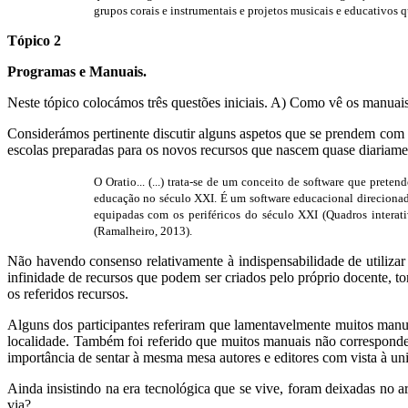
grupos corais e instrumentais e projetos musicais e educativos 
Tópico 2
Programas e Manuais.
Neste tópico colocámos três questões iniciais. A) Como vê os manu
Considerámos pertinente discutir alguns aspetos que se prendem com 
escolas preparadas para os novos recursos que nascem quase diariame
O Oratio... (...) trata-se de um conceito de software que prete
educação no século XXI. É um software educacional direcionado
equipadas com os periféricos do século XXI (Quadros interat
(Ramalheiro, 2013)
.
Não havendo consenso relativamente à indispensabilidade de utiliza
infinidade de recursos que podem ser criados pelo próprio docente, 
os referidos recursos.
Alguns dos participantes referiram que lamentavelmente muitos man
localidade. Também foi referido que muitos manuais não correspondem
importância de sentar à mesma mesa autores e editores com vista à u
Ainda insistindo na era tecnológica que se vive, foram deixadas no a
via?