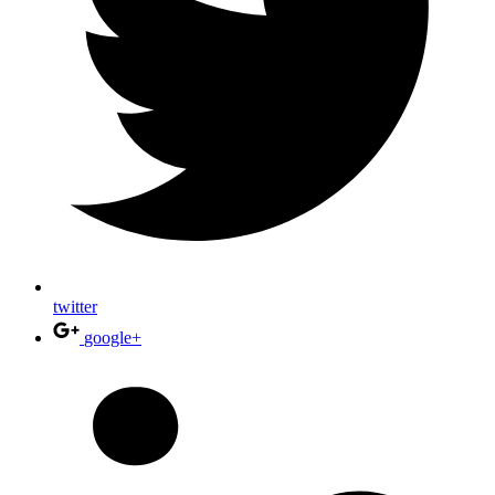
twitter
google+