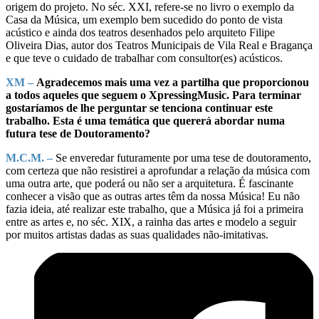
origem do projeto. No séc. XXI, refere-se no livro o exemplo da
Casa da Música, um exemplo bem sucedido do ponto de vista
acústico e ainda dos teatros desenhados pelo arquiteto Filipe
Oliveira Dias, autor dos Teatros Municipais de Vila Real e Bragança
e que teve o cuidado de trabalhar com consultor(es) acústicos.
XM –
Agradecemos mais uma vez a partilha que proporcionou
a todos aqueles que seguem o XpressingMusic. Para terminar
gostaríamos de lhe perguntar se tenciona continuar este
trabalho. Esta é uma temática que quererá abordar numa
futura tese de Doutoramento?
M.C.M. –
Se enveredar futuramente por uma tese de doutoramento,
com certeza que não resistirei a aprofundar a relação da música com
uma outra arte, que poderá ou não ser a arquitetura. É fascinante
conhecer a visão que as outras artes têm da nossa Música! Eu não
fazia ideia, até realizar este trabalho, que a Música já foi a primeira
entre as artes e, no séc. XIX, a rainha das artes e modelo a seguir
por muitos artistas dadas as suas qualidades não-imitativas.