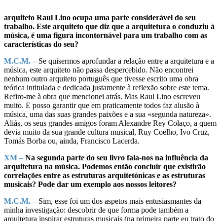
arquiteto Raul Lino ocupa uma parte considerável do seu
trabalho. Este arquiteto que diz que a arquitetura o conduziu à
música, é uma figura incontornável para um trabalho com as
características do seu?
M.C.M. –
Se quisermos aprofundar a relação entre a arquitetura e a
música, este arquiteto não passa despercebido. Não encontrei
nenhum outro arquiteto português que tivesse escrito uma obra
teórica intitulada e dedicada justamente à reflexão sobre este tema.
Refiro-me à obra que mencionei atrás. Mas Raul Lino escreveu
muito. E posso garantir que em praticamente todos faz alusão à
música, uma das suas grandes paixões e a sua «segunda natureza».
Aliás, os seus grandes amigos foram Alexandre Rey Colaço, a quem
devia muito da sua grande cultura musical, Ruy Coelho, Ivo Cruz,
Tomás Borba ou, ainda, Francisco Lacerda.
XM –
Na segunda parte do seu livro fala-nos na influência da
arquitetura na música. Podemos então concluir que existirão
correlações entre as estruturas arquitetónicas e as estruturas
musicais? Pode dar um exemplo aos nossos leitores?
M.C.M. –
Sim, esse foi um dos aspetos mais entusiasmantes da
minha investigação: descobrir de que forma pode também a
arquitetura inspirar estruturas musicais (na primeira parte eu trato do