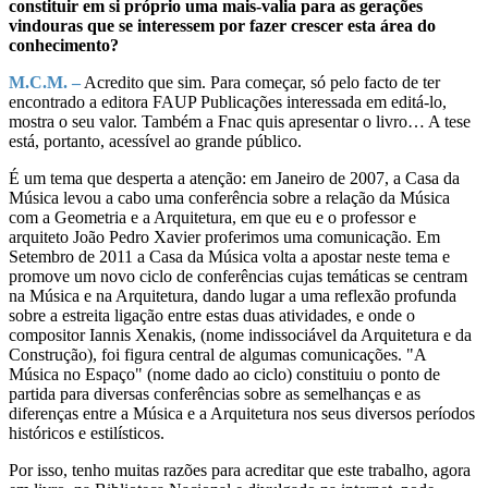
constituir em si próprio uma mais-valia para as gerações
vindouras que se interessem por fazer crescer esta área do
conhecimento?
M.C.M. –
Acredito que sim. Para começar, só pelo facto de ter
encontrado a editora FAUP Publicações interessada em editá-lo,
mostra o seu valor. Também a Fnac quis apresentar o livro… A tese
está, portanto, acessível ao grande público.
É um tema que desperta a atenção: em Janeiro de 2007, a Casa da
Música levou a cabo uma conferência sobre a relação da Música
com a Geometria e a Arquitetura, em que eu e o professor e
arquiteto João Pedro Xavier proferimos uma comunicação. Em
Setembro de 2011 a Casa da Música volta a apostar neste tema e
promove um novo ciclo de conferências cujas temáticas se centram
na Música e na Arquitetura, dando lugar a uma reflexão profunda
sobre a estreita ligação entre estas duas atividades, e onde o
compositor Iannis Xenakis, (nome indissociável da Arquitetura e da
Construção), foi figura central de algumas comunicações. "A
Música no Espaço" (nome dado ao ciclo) constituiu o ponto de
partida para diversas conferências sobre as semelhanças e as
diferenças entre a Música e a Arquitetura nos seus diversos períodos
históricos e estilísticos.
Por isso, tenho muitas razões para acreditar que este trabalho, agora