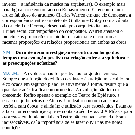
inverso – a influência da música na arquitetura). O exemplo mais
paradigmático é encontrado no Renascimento. Eu encontrei um
artigo fabuloso do arquiteto Charles Warren em que ele demonstra a
correspondência entre o moteto de Guillaume Dufay com a cúpula
da catedral de Florença desenhada pelo arquiteto italiano
Brunelleschi, contemporâneo do compositor. Warren analisou o
moteto e as proporções do interior da catedral e encontrou as
mesmas proporções ou relações proporcionais em ambas as obras.
XM –
Durante a sua investigação encontrou ao longo dos
tempos uma evolução positiva na relação entre a arquitetura e
as preocupações acústicas?
M.C.M. –
A evolução não foi positiva ao longo dos tempos.
Sempre que a função do edifício destinado à audição musical foi ou
é colocada em segundo plano, relativamente à forma, resulta que a
qualidade acústica fica comprometida. A evolução não foi em
crescendo. Refiro apenas o exemplo do Teatro de Epidauro, a
escassos quilómetros de Atenas. Um teatro com uma acústica
perfeita para época, e ainda hoje utilizado para espetáculos. Estamos
a falar numa construção que remonta ao séc. IV a.C.! A Música para
os gregos era fundamental e o Teatro não era nada sem ela. Eram
indissociáveis, daí a importância de se fazer ouvir nas melhores
condições.