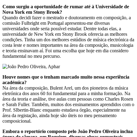
Como surgiu a oportunidade de rumar até à Universidade de
Nova York em Stony Brook?
Quando decidi fazer o mestrado e doutoramento em composição, a
comissão Fulbright em Portugal apresentou-me diversas
universidades onde seria possível estudar. Dentre todas elas, a
universidade de New York em Stony Brook oferecia as melhores
condições. Tinha um dos melhores estúdios de música electrónica da
costa leste e nomes importantes na área da composição, musicologia
e teoria ensinavam aí. Foi uma escolha que hoje em dia considero
fundamental no meu percurso.
Houve nomes que o tenham marcado muito nessa experiência
académica?
Na área da composição, Bulent Arel, um dos pioneiros da música
eletrónica dos anos 60 foi fundamental para a minha formação. Na
área da teoria e análise, tive aulas com pessoas como Charles Rosen
e Sarah Fuller. Também, muitos dos ensinamentos aprendidos com o
Prof. SIbertin-Blanc enquanto estudava órgão, especialmente na
área da registação, ainda hoje são úteis no meu pensamento
composicional.
Embora o reportório composto pelo João Pedro Oliveira inclua
ópera de câmara, um Requiem, diversas obras orquestrais,