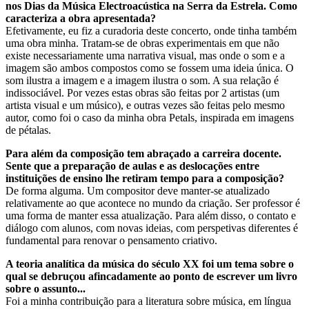
nos Dias da Música Electroacústica na Serra da Estrela. Como
caracteriza a obra apresentada?
Efetivamente, eu fiz a curadoria deste concerto, onde tinha também
uma obra minha. Tratam-se de obras experimentais em que não
existe necessariamente uma narrativa visual, mas onde o som e a
imagem são ambos compostos como se fossem uma ideia única. O
som ilustra a imagem e a imagem ilustra o som. A sua relação é
indissociável. Por vezes estas obras são feitas por 2 artistas (um
artista visual e um músico), e outras vezes são feitas pelo mesmo
autor, como foi o caso da minha obra Petals, inspirada em imagens
de pétalas.
Para além da composição tem abraçado a carreira docente.
Sente que a preparação de aulas e as deslocações entre
instituições de ensino lhe retiram tempo para a composição?
De forma alguma. Um compositor deve manter-se atualizado
relativamente ao que acontece no mundo da criação. Ser professor é
uma forma de manter essa atualização. Para além disso, o contato e
diálogo com alunos, com novas ideias, com perspetivas diferentes é
fundamental para renovar o pensamento criativo.
A teoria analítica da música do século XX foi um tema sobre o
qual se debruçou afincadamente ao ponto de escrever um livro
sobre o assunto...
Foi a minha contribuição para a literatura sobre música, em língua