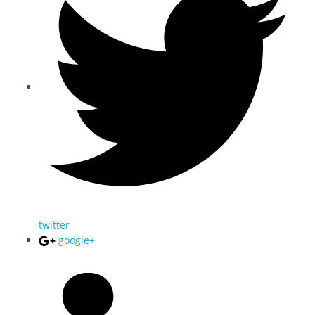
twitter
google+