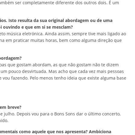
 também ser completamente diferente dos outros dois. É um
os. Isto resulta da sua original abordagem ou de uma
oi ouvindo e que em si se mesclam?
ceto música eletrónica. Ainda assim, sempre tive mais ligado ao
ina em praticar muitas horas, bem como alguma direção que
abordagem?
soas que gostam abordam, as que não gostam não te dizem
o um pouco desvirtuada. Mas acho que cada vez mais pessoas
ue vou fazendo. Pelo menos tenho ideia que existe alguma base
 em breve?
e julho. Depois vou para o Bons Sons dar o último concerto,
ido.
trumentais como aquele que nos apresenta? Ambiciona