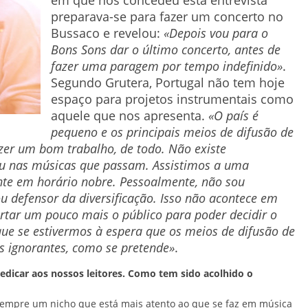
em que nos concedeu esta entrevista
preparava-se para fazer um concerto no
Bussaco e revelou:
«Depois vou para o
Bons Sons dar o último concerto, antes de
fazer uma paragem por tempo indefinido»
.
Segundo Grutera, Portugal não tem hoje
espaço para projetos instrumentais como
aquele que nos apresenta.
«O país é
pequeno e os principais meios de difusão de
fazer um bom trabalho, de todo. Não existe
s ou nas músicas que passam. Assistimos a uma
nte em horário nobre. Pessoalmente, não sou
ou defensor da diversificação. Isso não acontece em
bertar um pouco mais o público para poder decidir o
que se estivermos à espera que os meios de difusão de
s ignorantes, como se pretende»
.
edicar aos nossos leitores. Como tem sido acolhido o
 sempre um nicho que está mais atento ao que se faz em música