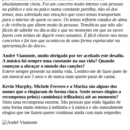
absolutamente cheia. Foi um concerto muito intenso com pessoas
no público e nós no palco numa constante partilha, não só dos
temas, mas sobretudo nas emoções que esses temas transportam
para o interior de quem os ouve. Os temas refletem estados de alma
e de vivência que dizem muito às pessoas. Temáticas que não são
fáceis de admitir no dia-a-dia e que no momento em que as ouves
fazem com tenhas de digerir esses assuntos. É fácil chorar nos meus
concertos e foi isso que aconteceu de uma forma espetacular na
apresentação do disco»
.
André Viamonte, muito obrigado por ter aceitado este desafio.
A música foi sempre uma constante na sua vida? Quando
começou a abraçar o mundo das canções?
Esteve sempre presente na minha vida. Lembro-me de fazer parte de
um musical aos 5 anos e de nunca mais querer parar de cantar.
Kevin Murphy, Michele Ferrero e a Mariza são alguns dos
nomes que o elogiaram de forma clara. Sente nesses elogios a
recompensa pelo(s) caminho(s) trilhado(s) até ao momento?
Sinto uma recompensa enorme. São pessoas que estão ligadas de
uma forma muito intensa à indústria e à música e são naturalmente
elogios que me fazem querer continuar ainda com mais empenho.