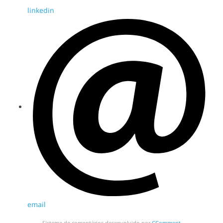
linkedin
email
Sistema de comentários desenvolvido por
CComment