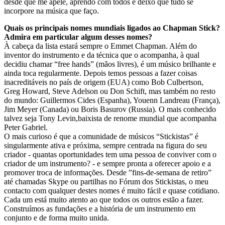
desde que me apele, aprendo com todos e deixo que tudo se
incorpore na música que faço.
Quais os principais nomes mundiais ligados ao Chapman Stick?
Admira em particular algum desses nomes?
À cabeça da lista estará sempre o Emmet Chapman. Além do
inventor do instrumento e da técnica que o acompanha, à qual
decidiu chamar “free hands” (mãos livres), é um músico brilhante e
ainda toca regularmente. Depois temos pessoas a fazer coisas
inacreditáveis no país de origem (EUA) como Bob Culbertson,
Greg Howard, Steve Adelson ou Don Schift, mas também no resto
do mundo: Guillermos Cides (Espanha), Youenn Landreau (França),
Jim Meyer (Canada) ou Boris Basurov (Russia). O mais conhecido
talvez seja Tony Levin,baixista de renome mundial que acompanha
Peter Gabriel.
O mais curioso é que a comunidade de músicos “Stickistas” é
singularmente ativa e próxima, sempre centrada na figura do seu
criador - quantas oportunidades tem uma pessoa de conviver com o
criador de um instrumento? - e sempre pronta a oferecer apoio e a
promover troca de informações. Desde ”fins-de-semana de retiro”
até chamadas Skype ou partilhas no Fórum dos Stickistas, o meu
contacto com qualquer destes nomes é muito fácil e quase cotidiano.
Cada um está muito atento ao que todos os outros estão a fazer.
Construímos as fundações e a história de um instrumento em
conjunto e de forma muito unida.