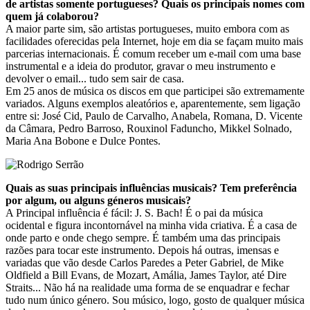
de artistas somente portugueses? Quais os principais nomes com
quem já colaborou?
A maior parte sim, são artistas portugueses, muito embora com as
facilidades oferecidas pela Internet, hoje em dia se façam muito mais
parcerias internacionais. É comum receber um e-mail com uma base
instrumental e a ideia do produtor, gravar o meu instrumento e
devolver o email... tudo sem sair de casa.
Em 25 anos de música os discos em que participei são extremamente
variados. Alguns exemplos aleatórios e, aparentemente, sem ligação
entre si: José Cid, Paulo de Carvalho, Anabela, Romana, D. Vicente
da Câmara, Pedro Barroso, Rouxinol Faduncho, Mikkel Solnado,
Maria Ana Bobone e Dulce Pontes.
Quais as suas principais influências musicais? Tem preferência
por algum, ou alguns géneros musicais?
A Principal influência é fácil: J. S. Bach! É o pai da música
ocidental e figura incontornável na minha vida criativa. É a casa de
onde parto e onde chego sempre. É também uma das principais
razões para tocar este instrumento. Depois há outras, imensas e
variadas que vão desde Carlos Paredes a Peter Gabriel, de Mike
Oldfield a Bill Evans, de Mozart, Amália, James Taylor, até Dire
Straits... Não há na realidade uma forma de se enquadrar e fechar
tudo num único género. Sou músico, logo, gosto de qualquer música