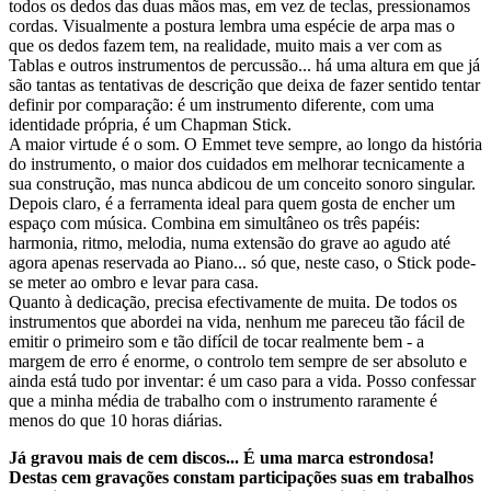
todos os dedos das duas mãos mas, em vez de teclas, pressionamos
cordas. Visualmente a postura lembra uma espécie de arpa mas o
que os dedos fazem tem, na realidade, muito mais a ver com as
Tablas e outros instrumentos de percussão... há uma altura em que já
são tantas as tentativas de descrição que deixa de fazer sentido tentar
definir por comparação: é um instrumento diferente, com uma
identidade própria, é um Chapman Stick.
A maior virtude é o som. O Emmet teve sempre, ao longo da história
do instrumento, o maior dos cuidados em melhorar tecnicamente a
sua construção, mas nunca abdicou de um conceito sonoro singular.
Depois claro, é a ferramenta ideal para quem gosta de encher um
espaço com música. Combina em simultâneo os três papéis:
harmonia, ritmo, melodia, numa extensão do grave ao agudo até
agora apenas reservada ao Piano... só que, neste caso, o Stick pode-
se meter ao ombro e levar para casa.
Quanto à dedicação, precisa efectivamente de muita. De todos os
instrumentos que abordei na vida, nenhum me pareceu tão fácil de
emitir o primeiro som e tão difícil de tocar realmente bem - a
margem de erro é enorme, o controlo tem sempre de ser absoluto e
ainda está tudo por inventar: é um caso para a vida. Posso confessar
que a minha média de trabalho com o instrumento raramente é
menos do que 10 horas diárias.
Já gravou mais de cem discos... É uma marca estrondosa!
Destas cem gravações constam participações suas em trabalhos