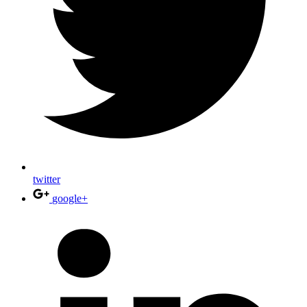
twitter
google+