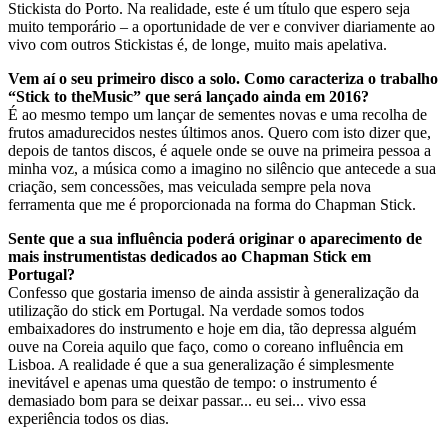
Stickista do Porto. Na realidade, este é um título que espero seja
muito temporário – a oportunidade de ver e conviver diariamente ao
vivo com outros Stickistas é, de longe, muito mais apelativa.
Vem aí o seu primeiro disco a solo. Como caracteriza o trabalho
“Stick to theMusic” que será lançado ainda em 2016?
É ao mesmo tempo um lançar de sementes novas e uma recolha de
frutos amadurecidos nestes últimos anos. Quero com isto dizer que,
depois de tantos discos, é aquele onde se ouve na primeira pessoa a
minha voz, a música como a imagino no silêncio que antecede a sua
criação, sem concessões, mas veiculada sempre pela nova
ferramenta que me é proporcionada na forma do Chapman Stick.
Sente que a sua influência poderá originar o aparecimento de
mais instrumentistas dedicados ao Chapman Stick em
Portugal?
Confesso que gostaria imenso de ainda assistir à generalização da
utilização do stick em Portugal. Na verdade somos todos
embaixadores do instrumento e hoje em dia, tão depressa alguém
ouve na Coreia aquilo que faço, como o coreano influência em
Lisboa. A realidade é que a sua generalização é simplesmente
inevitável e apenas uma questão de tempo: o instrumento é
demasiado bom para se deixar passar... eu sei... vivo essa
experiência todos os dias.