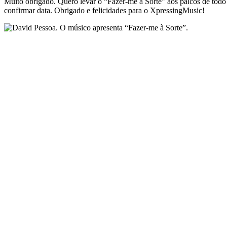
Muito obrigado. Quero levar o “Fazer-me à Sorte” aos palcos de todo
confirmar data. Obrigado e felicidades para o XpressingMusic!