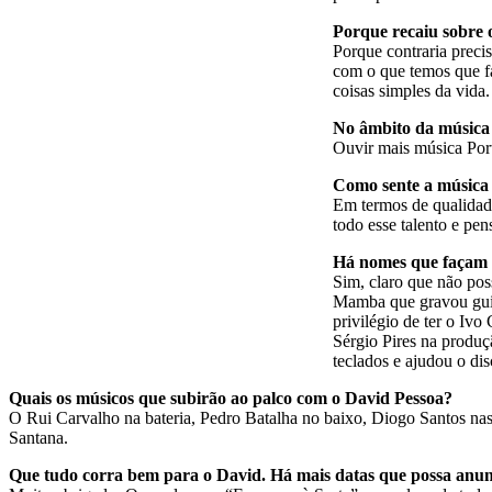
Porque recaiu sobre 
Porque contraria preci
com o que temos que fa
coisas simples da vida.
No âmbito da música 
Ouvir mais música Port
Como sente a música 
Em termos de qualidade
todo esse talento e pen
Há nomes que façam pa
Sim, claro que não pos
Mamba que gravou guit
privilégio de ter o Iv
Sérgio Pires na produç
teclados e ajudou o dis
Quais os músicos que subirão ao palco com o David Pessoa?
O Rui Carvalho na bateria, Pedro Batalha no baixo, Diogo Santos na
Santana.
Que tudo corra bem para o David. Há mais datas que possa anunc