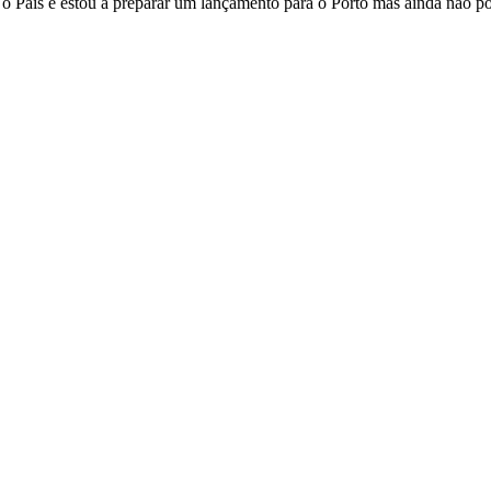
 o País e estou a preparar um lançamento para o Porto mas ainda não p