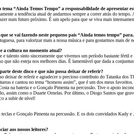
o tema “Ainda Temos Tempo” a responsabilidade de apresentar est
samente a tendência atual de andarmos sempre a correr atrás do tempo
zer num futuro próximo. É um apelo para que se viva mais intensament
que se vai fazendo neste pequeno país “Ainda temos tempo” para..
uguesa, para valorizar mais a nossa música e para gostarmos mais de n
e a cultura no momento atual?
 e talento sinto sinceramente que vivemos um período bastante fértil e
so que não esteja nos melhores dias. É lamentável que dada a conjuntura 
rte deste disco e que não possa deixar de referir?
so deixar de referir e agradecer o precioso contributo do Tatanka dos 
arras e cantou no tema “homens assim”, que é um dos meus favoritos.
o Costa na bateria e o Gonçalo Pimenta na percussão. Tive o apoio incon
ão, assim como o Duarte Ornelas. Por último, o Diogo Santos que grav
co a subir de nível!
s teclas e Gonçalo Pimenta na percussão. E os dois convidados Kady e 
iar aos nossos leitores?