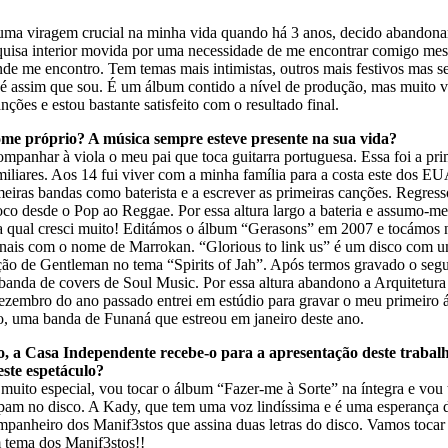
 uma viragem crucial na minha vida quando há 3 anos, decido abandonar
isa interior movida por uma necessidade de me encontrar comigo mesm
a onde me encontro. Tem temas mais intimistas, outros mais festivos ma
é assim que sou. É um álbum contido a nível de produção, mas muito v
ões e estou bastante satisfeito com o resultado final.
ome próprio? A música sempre esteve presente na sua vida?
anhar à viola o meu pai que toca guitarra portuguesa. Essa foi a pri
miliares. Aos 14 fui viver com a minha família para a costa este dos E
eiras bandas como baterista e a escrever as primeiras canções. Regresso
co desde o Pop ao Reggae. Por essa altura largo a bateria e assumo-m
ual cresci muito! Editámos o álbum “Gerasons” em 2007 e tocámos no
ginais com o nome de Marrokan. “Glorious to link us” é um disco com 
ação de Gentleman no tema “Spirits of Jah”. Após termos gravado o se
banda de covers de Soul Music. Por essa altura abandono a Arquitetura
zembro do ano passado entrei em estúdio para gravar o meu primeiro 
go, uma banda de Funaná que estreou em janeiro deste ano.
, a Casa Independente recebe-o para a apresentação deste trabalh
ste espetáculo?
 muito especial, vou tocar o álbum “Fazer-me à Sorte” na íntegra e vou 
ipam no disco. A Kady, que tem uma voz lindíssima e é uma esperança
mpanheiro dos Manif3stos que assina duas letras do disco. Vamos tocar
m tema dos Manif3stos!!