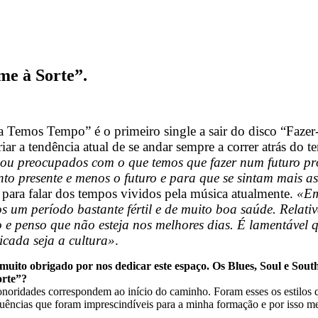
me à Sorte”.
 Temos Tempo” é o primeiro single a sair do disco “Fazer
riar a tendência atual de se andar sempre a correr atrás do 
 ou preocupados com o que temos que fazer num futuro pr
o presente e menos o futuro e para que se sintam mais as
para falar dos tempos vividos pela música atualmente.
«Em
s um período bastante fértil e de muito boa saúde. Relati
o e penso que não esteja nos melhores dias. É lamentável 
icada seja a cultura»
.
muito obrigado por nos dedicar este espaço. Os Blues, Soul e Sou
orte”?
onoridades correspondem ao início do caminho. Foram esses os estilos 
luências que foram imprescindíveis para a minha formação e por isso me