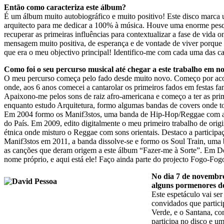
Então como caracteriza este álbum?
É um álbum muito autobiográfico e muito positivo! Este disco marca
arquitecto para me dedicar a 100% à música. Houve uma enorme pesqu
recuperar as primeiras influências para contextualizar a fase de vid
mensagem muito positiva, de esperança e de vontade de viver porque 
que era o meu objectivo principal! Identifico-me com cada uma das canç
Como foi o seu percurso musical até chegar a este trabalho em n
O meu percurso começa pelo fado desde muito novo. Começo por acomp
onde, aos 6 anos comecei a cantarolar os primeiros fados em festas fa
Apaixono-me pelos sons de raiz afro-americana e começo a ter as prim
enquanto estudo Arquitetura, formo algumas bandas de covers onde to
Em 2004 formo os Manif3stos, uma banda de Hip-Hop/Reggae com a q
do País. Em 2009, edito digitalmente o meu primeiro trabalho de ori
étnica onde misturo o Reggae com sons orientais. Destaco a particip
Manif3stos em 2011, a banda dissolve-se e formo os Soul Train, uma 
as canções que deram origem a este álbum “Fazer-me à Sorte”. Em De
nome próprio, e aqui está ele! Faço ainda parte do projecto Fogo-Fo
No dia 7 de novembro
alguns pormenores de
Este espetáculo vai ser
convidados que partic
Verde, e o Santana, co
participa no disco e u