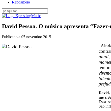
Repositório
David Pessoa. O músico apresenta “Fazer-
Publicado a
05 novembro 2015
“Ainda
contra
atual,
moment
tempo 
vivemo
talent
prejud
David, 
me à S
Essas s
São inf