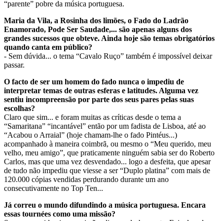
“parente” pobre da música portuguesa.
Maria da Vila, a Rosinha dos limões, o Fado do Ladrão
Enamorado, Pode Ser Saudade,... são apenas alguns dos
grandes sucessos que obteve. Ainda hoje são temas obrigatórios
quando canta em público?
- Sem dúvida... o tema “Cavalo Ruço” também é impossível deixar
passar.
O facto de ser um homem do fado nunca o impediu de
interpretar temas de outras esferas e latitudes. Alguma vez
sentiu incompreensão por parte dos seus pares pelas suas
escolhas?
Claro que sim... e foram muitas as críticas desde o tema a
“Samaritana” “incantável” então por um fadista de Lisboa, até ao
“Acabou o Arraial” (hoje chamam-lhe o fado Pintéus...)
acompanhado à maneira coimbrã, ou mesmo o “Meu querido, meu
velho, meu amigo”, que praticamente ninguém sabia ser do Roberto
Carlos, mas que uma vez desvendado... logo a desfeita, que apesar
de tudo não impediu que viesse a ser “Duplo platina” com mais de
120.000 cópias vendidas perdurando durante um ano
consecutivamente no Top Ten...
Já correu o mundo difundindo a música portuguesa. Encara
essas tournées como uma missão?