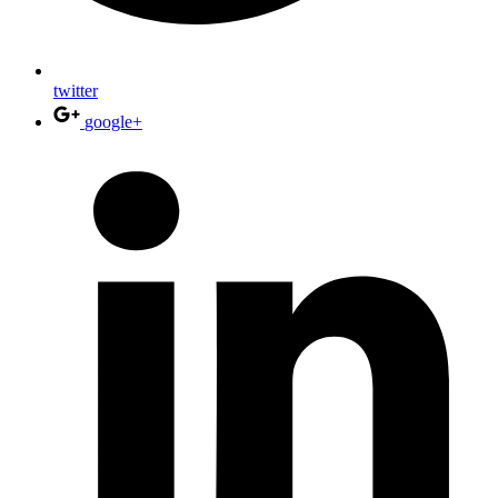
twitter
google+