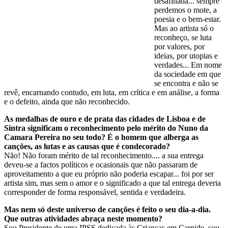
desafinada... sempre
perdemos o mote, a
poesia e o bem-estar.
Mas ao artista só o
reconheço, se luta
por valores, por
ideias, por utopias e
verdades... Em nome
da sociedade em que
se encontra e não se
revê, encarnando contudo, em luta, em crítica e em análise, a forma
e o defeito, ainda que não reconhecido.
As medalhas de ouro e de prata das cidades de Lisboa e de
Sintra significam o reconhecimento pelo mérito do Nuno da
Camara Pereira no seu todo? É o homem que alberga as
canções, as lutas e as causas que é condecorado?
Não! Não foram mérito de tal reconhecimento.... a sua entrega
deveu-se a factos políticos e ocasionais que não passaram de
aproveitamento a que eu próprio não poderia escapar... foi por ser
artista sim, mas sem o amor e o significado a que tal entrega deveria
corresponder de forma responsável, sentida e verdadeira.
Mas nem só deste universo de canções é feito o seu dia-a-dia.
Que outras atividades abraça neste momento?
Sou Presidente de uma IPSS dedicada às Crianças em Carnide, sou