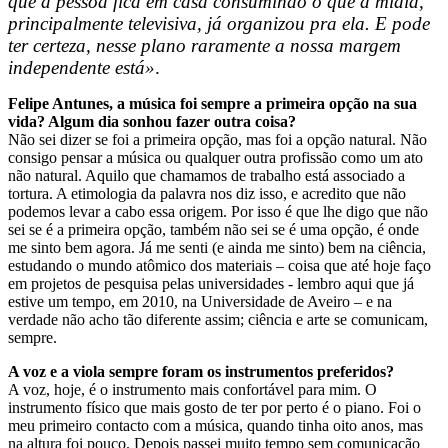
que a pessoa fica em casa consumindo o que a mídia,
principalmente televisiva, já organizou pra ela. E pode
ter certeza, nesse plano raramente a nossa margem
independente está»
.
Felipe Antunes, a música foi sempre a primeira opção na sua
vida? Algum dia sonhou fazer outra coisa?
Não sei dizer se foi a primeira opção, mas foi a opção natural. Não
consigo pensar a música ou qualquer outra profissão como um ato
não natural. Aquilo que chamamos de trabalho está associado a
tortura. A etimologia da palavra nos diz isso, e acredito que não
podemos levar a cabo essa origem. Por isso é que lhe digo que não
sei se é a primeira opção, também não sei se é uma opção, é onde
me sinto bem agora. Já me senti (e ainda me sinto) bem na ciência,
estudando o mundo atômico dos materiais – coisa que até hoje faço
em projetos de pesquisa pelas universidades - lembro aqui que já
estive um tempo, em 2010, na Universidade de Aveiro – e na
verdade não acho tão diferente assim; ciência e arte se comunicam,
sempre.
A voz e a viola sempre foram os instrumentos preferidos?
A voz, hoje, é o instrumento mais confortável para mim. O
instrumento físico que mais gosto de ter por perto é o piano. Foi o
meu primeiro contacto com a música, quando tinha oito anos, mas
na altura foi pouco. Depois passei muito tempo sem comunicação