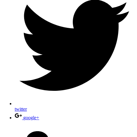
twitter
google+