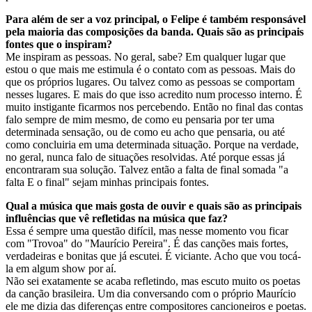
Para além de ser a voz principal, o Felipe é também responsável
pela maioria das composições da banda. Quais são as principais
fontes que o inspiram?
Me inspiram as pessoas. No geral, sabe? Em qualquer lugar que
estou o que mais me estimula é o contato com as pessoas. Mais do
que os próprios lugares. Ou talvez como as pessoas se comportam
nesses lugares. E mais do que isso acredito num processo interno. É
muito instigante ficarmos nos percebendo. Então no final das contas
falo sempre de mim mesmo, de como eu pensaria por ter uma
determinada sensação, ou de como eu acho que pensaria, ou até
como concluiria em uma determinada situação. Porque na verdade,
no geral, nunca falo de situações resolvidas. Até porque essas já
encontraram sua solução. Talvez então a falta de final somada "a
falta E o final" sejam minhas principais fontes.
Qual a música que mais gosta de ouvir e quais são as principais
influências que vê refletidas na música que faz?
Essa é sempre uma questão difícil, mas nesse momento vou ficar
com "Trovoa" do "Maurício Pereira". É das canções mais fortes,
verdadeiras e bonitas que já escutei. É viciante. Acho que vou tocá-
la em algum show por aí.
Não sei exatamente se acaba refletindo, mas escuto muito os poetas
da canção brasileira. Um dia conversando com o próprio Maurício
ele me dizia das diferenças entre compositores cancioneiros e poetas.