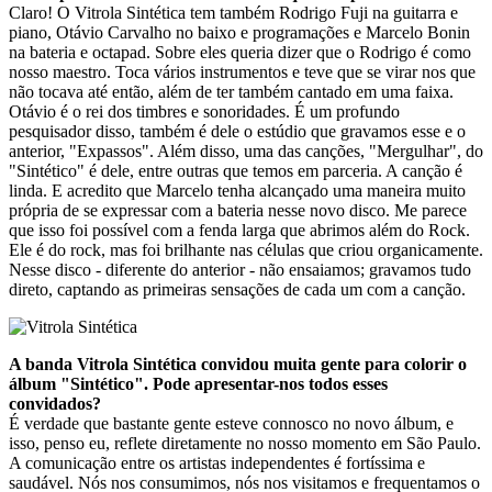
Claro! O Vitrola Sintética tem também Rodrigo Fuji na guitarra e
piano, Otávio Carvalho no baixo e programações e Marcelo Bonin
na bateria e octapad. Sobre eles queria dizer que o Rodrigo é como
nosso maestro. Toca vários instrumentos e teve que se virar nos que
não tocava até então, além de ter também cantado em uma faixa.
Otávio é o rei dos timbres e sonoridades. É um profundo
pesquisador disso, também é dele o estúdio que gravamos esse e o
anterior, "Expassos". Além disso, uma das canções, "Mergulhar", do
"Sintético" é dele, entre outras que temos em parceria. A canção é
linda. E acredito que Marcelo tenha alcançado uma maneira muito
própria de se expressar com a bateria nesse novo disco. Me parece
que isso foi possível com a fenda larga que abrimos além do Rock.
Ele é do rock, mas foi brilhante nas células que criou organicamente.
Nesse disco - diferente do anterior - não ensaiamos; gravamos tudo
direto, captando as primeiras sensações de cada um com a canção.
A banda Vitrola Sintética convidou muita gente para colorir o
álbum "Sintético". Pode apresentar-nos todos esses
convidados?
É verdade que bastante gente esteve connosco no novo álbum, e
isso, penso eu, reflete diretamente no nosso momento em São Paulo.
A comunicação entre os artistas independentes é fortíssima e
saudável. Nós nos consumimos, nós nos visitamos e frequentamos o