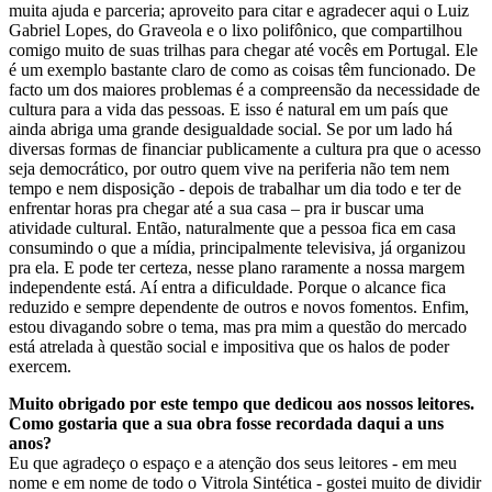
muita ajuda e parceria; aproveito para citar e agradecer aqui o Luiz
Gabriel Lopes, do Graveola e o lixo polifônico, que compartilhou
comigo muito de suas trilhas para chegar até vocês em Portugal. Ele
é um exemplo bastante claro de como as coisas têm funcionado. De
facto um dos maiores problemas é a compreensão da necessidade de
cultura para a vida das pessoas. E isso é natural em um país que
ainda abriga uma grande desigualdade social. Se por um lado há
diversas formas de financiar publicamente a cultura pra que o acesso
seja democrático, por outro quem vive na periferia não tem nem
tempo e nem disposição - depois de trabalhar um dia todo e ter de
enfrentar horas pra chegar até a sua casa – pra ir buscar uma
atividade cultural. Então, naturalmente que a pessoa fica em casa
consumindo o que a mídia, principalmente televisiva, já organizou
pra ela. E pode ter certeza, nesse plano raramente a nossa margem
independente está. Aí entra a dificuldade. Porque o alcance fica
reduzido e sempre dependente de outros e novos fomentos. Enfim,
estou divagando sobre o tema, mas pra mim a questão do mercado
está atrelada à questão social e impositiva que os halos de poder
exercem.
Muito obrigado por este tempo que dedicou aos nossos leitores.
Como gostaria que a sua obra fosse recordada daqui a uns
anos?
Eu que agradeço o espaço e a atenção dos seus leitores - em meu
nome e em nome de todo o Vitrola Sintética - gostei muito de dividir