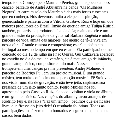
tempo todo. Começo pelo Maurício Pereira, grande poeta da nossa
canção, parceiro de André Abujamra na banda "Os Mulheres
Negras". A carreira solo do Maurício é das mais fortes e tocantes
que eu conheço. Nós devemos muito a ele pela inspiração,
generosidade e parceria com o Vitrola. Gustavo Ruiz é hoje um dos
maiores produtores do Brasil. Irmão da querida amiga Tulipa Ruiz é,
também, guitarrista e produtor da banda dela; realmente ele é um
grande mestre da produção e da guitarra! Bárbara Eugênia é minha
parceira de vida, amiga das maiores. Me alegro de tê-la viva em
nossa obra. Grande cantora e compositora; estará também em
Portugal ao mesmo tempo em que eu estarei. Ela participará do meu
concerto do dia 12 de julho na Fnac Oeiras. Gui Calzavara apareceu
no estúdio no dia do meu aniversário, ele é meu amigo de infância,
grande ator, músico, compositor e tudo mais. Nesse dia tocou
trompete em uma canção pra me presentear. André Molinero é
parceiro de Rodrigo Fuji em um projeto musical. É um grande
músico, tem muito conhecimento e perceção musical. Fê Stok veio
nos visitar num dia de gravação, e não teve jeito, captamos sua
presença de um jeito muito bonito. Pedro Mibielli nos foi
apresentado pelo Gustavo Ruiz, ele tocou violino e viola no álbum,
é um grande músico. Nas canções do álbum gravou arranjos de
Rodrigo Fuji e, na faixa "Faz um tempo", pedimos que ele ficasse
livre, que fizesse do jeito dele! O resultado foi ótimo. Todas as
participações nos fazem muito honrados e seguros de que demos
passos bem dados.