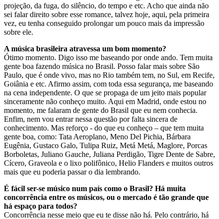
projeção, da fuga, do silêncio, do tempo e etc. Acho que ainda não
sei falar direito sobre esse romance, talvez hoje, aqui, pela primeira
vez, eu tenha conseguido prolongar um pouco mais da impressão
sobre ele.
A música brasileira atravessa um bom momento?
Ótimo momento. Digo isso me baseando por onde ando. Tem muita
gente boa fazendo música no Brasil. Posso falar mais sobre São
Paulo, que é onde vivo, mas no Rio também tem, no Sul, em Recife,
Goiânia e etc. Afirmo assim, com toda essa segurança, me baseando
na cena independente. O que se propaga de um jeito mais popular
sinceramente não conheço muito. Aqui em Madrid, onde estou no
momento, me falaram de gente do Brasil que eu nem conhecia.
Enfim, nem vou entrar nessa questão por falta sincera de
conhecimento. Mas reforço - do que eu conheço – que tem muita
gente boa, como: Tata Aeroplano, Meno Del Pichia, Bárbara
Eugênia, Gustaco Galo, Tulipa Ruiz, Metá Metá, Maglore, Porcas
Borboletas, Juliano Gauche, Juliana Perdigão, Tigre Dente de Sabre,
Cícero, Graveola e o lixo polifônico, Helio Flanders e muitos outros
mais que eu poderia passar o dia lembrando.
É fácil ser-se músico num país como o Brasil? Há muita
concorrência entre os músicos, ou o mercado é tão grande que
há espaço para todos?
Concorrência nesse meio que eu te disse não há. Pelo contrário, há