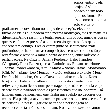
somos, então, cada
projeto é só um
pedaço de um todo
que nos forma. Por
isso, como o álbum a
solo e o livro
praticamente coexistiram no tempo de conceção, eles abordam
fluxos de ideias que podem ter a mesma motivação, mas de maneiras
diferentes. Ainda assim, pra tentar separar um pouco: uma das coisas
que esse álbum expressa é a compreensão generosa dos que o
conceberam comigo. Eles cavaram junto os sentimentos mais
profundos que habitaram as composições - e nesse contexto faço
reverências e ressalto a minha honra de ter tido, entre músicos e
participações, Ná Ozzetti, Juliana Perdigão, Hélio Flandres
(Vanguart), Enzo Banzo (porcas Borboletas), Bocato- trombone,
Thomas Rohrer –rabeca, Arthur Matos – violão, Rafael Montorfano
(Chicão) – piano, Leo Mendes – violão, guitarra e ukulele, Meno
Del Picchia – baixo, Otávio Carvalho – baixo e teclado, Kezo
Nogueira – bateria, no álbum. O livro é praticamente um vómito
reflexivo personificado num personagem que não se nomeia e que
debate com o narrador sobre os pensamentos que lhe ocorrem. Há
também uma personagem, que ganha um apelido no decorrer dos
textos. Ela participa ativamente em provocar o ato intenso e confuso
de pensar. E é nesse lugar que narrador e personagem se
reconhecem e também se estranham. No lugar do sexo, do amor, da