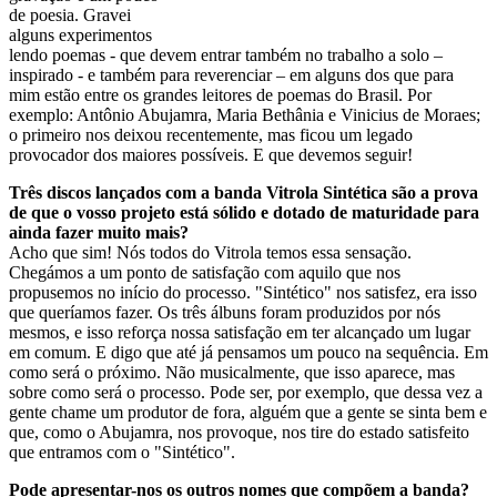
de poesia. Gravei
alguns experimentos
lendo poemas - que devem entrar também no trabalho a solo –
inspirado - e também para reverenciar – em alguns dos que para
mim estão entre os grandes leitores de poemas do Brasil. Por
exemplo: Antônio Abujamra, Maria Bethânia e Vinicius de Moraes;
o primeiro nos deixou recentemente, mas ficou um legado
provocador dos maiores possíveis. E que devemos seguir!
Três discos lançados com a banda Vitrola Sintética são a prova
de que o vosso projeto está sólido e dotado de maturidade para
ainda fazer muito mais?
Acho que sim! Nós todos do Vitrola temos essa sensação.
Chegámos a um ponto de satisfação com aquilo que nos
propusemos no início do processo. "Sintético" nos satisfez, era isso
que queríamos fazer. Os três álbuns foram produzidos por nós
mesmos, e isso reforça nossa satisfação em ter alcançado um lugar
em comum. E digo que até já pensamos um pouco na sequência. Em
como será o próximo. Não musicalmente, que isso aparece, mas
sobre como será o processo. Pode ser, por exemplo, que dessa vez a
gente chame um produtor de fora, alguém que a gente se sinta bem e
que, como o Abujamra, nos provoque, nos tire do estado satisfeito
que entramos com o "Sintético".
Pode apresentar-nos os outros nomes que compõem a banda?