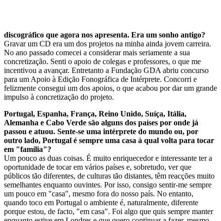
discográfico que agora nos apresenta. Era um sonho antigo?
Gravar um CD era um dos projetos na minha ainda jovem carreira.
No ano passado comecei a considerar mais seriamente a sua
concretização. Senti o apoio de colegas e professores, o que me
incentivou a avançar. Entretanto a Fundação GDA abriu concurso
para um Apoio à Edição Fonográfica de Intérprete. Concorri e
felizmente consegui um dos apoios, o que acabou por dar um grande
impulso à concretização do projeto.
Portugal, Espanha, França, Reino Unido, Suíça, Itália,
Alemanha e Cabo Verde são alguns dos países por onde já
passou e atuou. Sente-se uma intérprete do mundo ou, por
outro lado, Portugal é sempre uma casa à qual volta para tocar
em "família"?
Um pouco as duas coisas. É muito enriquecedor e interessante ter a
oportunidade de tocar em vários países e, sobretudo, ver que
públicos tão diferentes, de culturas tão distantes, têm reacções muito
semelhantes enquanto ouvintes. Por isso, consigo sentir-me sempre
um pouco em "casa", mesmo fora do nosso país. No entanto,
quando toco em Portugal o ambiente é, naturalmente, diferente
porque estou, de facto, "em casa". Foi algo que quis sempre manter
enquanto estive em Londres e que quero continuar a fazer, mesmo