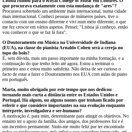
Lisboa rumou para o Royal College of Music em Londres. O
que procurava exatamente com esta mudança de "ares"?
Procurava sobretudo um ambiente mais internacional, numa cidade
mais internacional. Conheci pessoas de inúmeros países, tive o
contacto com um ensino diferente e vivi num meio diferente, o que
me fez crescer em vários aspetos. Pensei: "Lisboa já conheço, então
vou conhecer o que se faz lá fora".
O Doutoramento em Música na Universidade de Indiana
(EUA), na classe do pianista Arnaldo Cohen será a cereja no
topo do bolo?
É, sem dúvida, mais um passo importante na minha formação, e a
continuação do que tenho feito até agora. Estou a terminar o
primeiro ano e estou muito satisfeita. Não deixa de ser curioso o
facto de estar a fazer o Doutoramento nos EUA com aulas de piano
em português.
Marta, muito obrigado por este tempo que nos dedicou
tornando mais curta a distância entre os Estados Unidos e
Portugal. Há algum, ou alguns nomes que tenham ficado por
referir e que considere importantes na sua evolução enquanto
intérprete, investigadora e ser-humano?
A motivação é, para mim, determinante para atingir os objetivos. No
entanto ter o apoio da família, dos amigos, dos professores foi e é
um incentivo permanente. Sinto-me muito feliz por ter encontrado
todos os professores que atrás referi e que considero terem sido, até