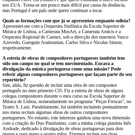
nos EUA. Torna-se um pouco mais difícil por causa da distância,
mas Portugal é um país onde quero continuar a tocar.
Quais as formações com que já se apresentou enquanto solista?
Apresentei-me com a Orquestra Sinfónica da Escola Superior de
Música de Lisboa, a Camerata MusArt, a Camerata Amicis e a
Orquestra Regional de Cannes, sob a direcção dos maestros Vasco
Azevedo, Gareguin Aratiounian, Carlos Silva e Nicolas Simon,
respetivamente.
A estreia de obras de compositores portugueses também tem
sido um campo no qual se tem movimentado. Encara a
divulgação da música portuguesa como uma missão? Pode
referir alguns compositores portugueses que façam parte do seu
reportório?
Sim, aliás, fiz questão de incluir uma obra de um compositor
português no meu primeiro CD. Fiz a estreia de obras de alguns
colegas compositores durante o meu curso na Escola Superior de
Música de Lisboa, nomeadamente no programa "Peças Frescas", no
Teatro S. Luiz. Paralelamente, fui também incluindo pontualmente
nos meus recitais algumas obras de outros compositores
portugueses. No entanto, este interesse ganhou uma nova dimensão
com a criação do Duo Pianíssimo, com a minha colega pianista Inês
Andrade, dedicado à divulgação de obras portuguesas para dois
pianos e para piano a quatro mãos. Fizemos recitais nas duas