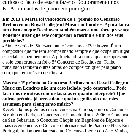
curioso o facto de estar a fazer o Doutoramento nos
EUA com aulas de piano em português".
Em 2013 a Marta foi vencedora do 1º prémio no Concurso
Beethoven no Royal College of Music em Londres. Agora lança
um disco em que Beethoven também marca uma forte presença.
Podemos dizer que este compositor a fascina e é um dos seus
prediletos?
- Sim, é verdade. Sinto-me muito bem a tocar Beethoven. É um
compositor que me tem acompanhado sempre e que ocupa um lugar
especial no meu percurso. A primeira obra com a qual me apresentei
a solo com orquestra foi o 5º Concerto de Beethoven. Tenho
trabalhado também outras obras do compositor, quer para piano
solo, quer em música de câmara.
Mas este 1º prémio no Concurso Beethoven no Royal College of
Music em Londres não um caso isolado, pelo contrário... Pode
falar-nos de outras conquistas suas enquanto intérprete? Que
outros prémios já arrecadou e qual o significado que estes
assumem para si enquanto músico?
Recebi alguns prémios em concursos na Europa, como o Concurso
Scriabin em Paris, o Concurso de Piano de Roma 2006, o Concurso
de San Sebastian, o Concurso Chopin em Bagnères de Bigorre e,
mais recentemente, o Concurso Internacional de Piano de Nice. Em
Portugal, fui também laureada no Concurso Ibérico do Alto Minho,