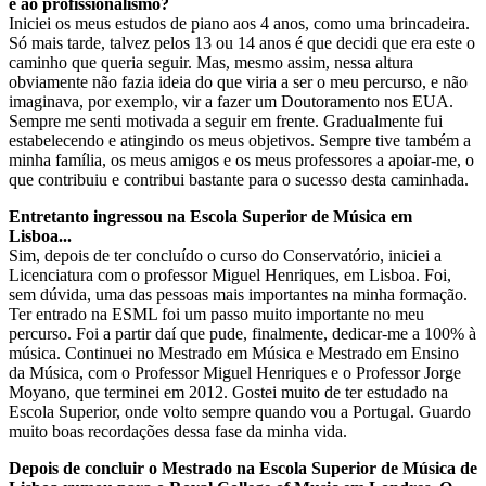
e ao profissionalismo?
Iniciei os meus estudos de piano aos 4 anos, como uma brincadeira.
Só mais tarde, talvez pelos 13 ou 14 anos é que decidi que era este o
caminho que queria seguir. Mas, mesmo assim, nessa altura
obviamente não fazia ideia do que viria a ser o meu percurso, e não
imaginava, por exemplo, vir a fazer um Doutoramento nos EUA.
Sempre me senti motivada a seguir em frente. Gradualmente fui
estabelecendo e atingindo os meus objetivos. Sempre tive também a
minha família, os meus amigos e os meus professores a apoiar-me, o
que contribuiu e contribui bastante para o sucesso desta caminhada.
Entretanto ingressou na Escola Superior de Música em
Lisboa...
Sim, depois de ter concluído o curso do Conservatório, iniciei a
Licenciatura com o professor Miguel Henriques, em Lisboa. Foi,
sem dúvida, uma das pessoas mais importantes na minha formação.
Ter entrado na ESML foi um passo muito importante no meu
percurso. Foi a partir daí que pude, finalmente, dedicar-me a 100% à
música. Continuei no Mestrado em Música e Mestrado em Ensino
da Música, com o Professor Miguel Henriques e o Professor Jorge
Moyano, que terminei em 2012. Gostei muito de ter estudado na
Escola Superior, onde volto sempre quando vou a Portugal. Guardo
muito boas recordações dessa fase da minha vida.
Depois de concluir o Mestrado na Escola Superior de Música de