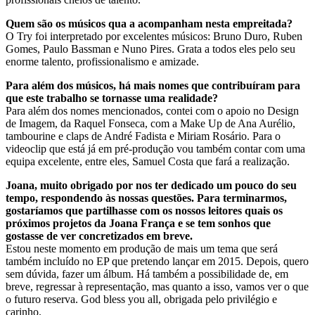
Quem são os músicos qua a acompanham nesta empreitada?
O Try foi interpretado por excelentes músicos: Bruno Duro, Ruben
Gomes, Paulo Bassman e Nuno Pires. Grata a todos eles pelo seu
enorme talento, profissionalismo e amizade.
Para além dos músicos, há mais nomes que contribuíram para
que este trabalho se tornasse uma realidade?
Para além dos nomes mencionados, contei com o apoio no Design
de Imagem, da Raquel Fonseca, com a Make Up de Ana Aurélio,
tambourine e claps de André Fadista e Miriam Rosário. Para o
videoclip que está já em pré-produção vou também contar com uma
equipa excelente, entre eles, Samuel Costa que fará a realização.
Joana, muito obrigado por nos ter dedicado um pouco do seu
tempo, respondendo às nossas questões. Para terminarmos,
gostaríamos que partilhasse com os nossos leitores quais os
próximos projetos da Joana França e se tem sonhos que
gostasse de ver concretizados em breve.
Estou neste momento em produção de mais um tema que será
também incluído no EP que pretendo lançar em 2015. Depois, quero
sem dúvida, fazer um álbum. Há também a possibilidade de, em
breve, regressar à representação, mas quanto a isso, vamos ver o que
o futuro reserva. God bless you all, obrigada pelo privilégio e
carinho.