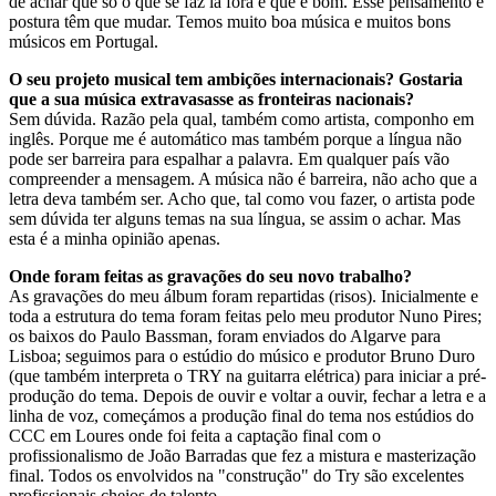
de achar que só o que se faz lá fora é que é bom. Esse pensamento e
postura têm que mudar. Temos muito boa música e muitos bons
músicos em Portugal.
O seu projeto musical tem ambições internacionais? Gostaria
que a sua música extravasasse as fronteiras nacionais?
Sem dúvida. Razão pela qual, também como artista, componho em
inglês. Porque me é automático mas também porque a língua não
pode ser barreira para espalhar a palavra. Em qualquer país vão
compreender a mensagem. A música não é barreira, não acho que a
letra deva também ser. Acho que, tal como vou fazer, o artista pode
sem dúvida ter alguns temas na sua língua, se assim o achar. Mas
esta é a minha opinião apenas.
Onde foram feitas as gravações do seu novo trabalho?
As gravações do meu álbum foram repartidas (risos). Inicialmente e
toda a estrutura do tema foram feitas pelo meu produtor Nuno Pires;
os baixos do Paulo Bassman, foram enviados do Algarve para
Lisboa; seguimos para o estúdio do músico e produtor Bruno Duro
(que também interpreta o TRY na guitarra elétrica) para iniciar a pré-
produção do tema. Depois de ouvir e voltar a ouvir, fechar a letra e a
linha de voz, começámos a produção final do tema nos estúdios do
CCC em Loures onde foi feita a captação final com o
profissionalismo de João Barradas que fez a mistura e masterização
final. Todos os envolvidos na "construção" do Try são excelentes
profissionais cheios de talento.