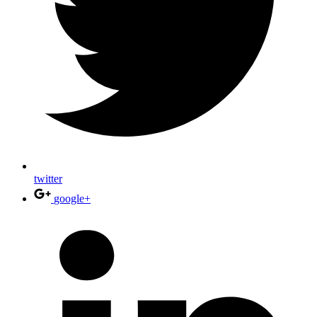
twitter
google+