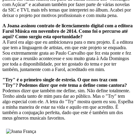
com Açúcar" e acabaram também por fazer parte de várias novelas
da SIC e TVI, mais três temas que interpretei no álbum. Acabei por
deixar o projeto por motivos profissionais e com muita pena.
A Joana assinou contrato de licenciamento digital com a editora
Farol Música em novembro de 2014. Como foi o percurso até
aqui? Como surgiu esta oportunidade?
A Farol era algo que eu ambicionava para o meu projeto. É a editora
que tem a linguagem de artistas, em que este projeto se enquadra.
Sou extremamente grata ao Paulo Carvalho que fez esta ponte e fez
com que a reunião acontecesse e sou muito grata à Ada Domingos
por toda a disponibilidade, por ter gostado do tema e por ter
também, juntamente com a Farol, acreditado em mim.
"Try" é o primeiro single de estreia. O que nos traz com
"Try"? Podemos dizer que este tema a define como cantora?
Podemos dizer que também me define, sim. Não define totalmente.
Tenho ainda tanto de mim para dar ao público. Mas o "Try" tem
algo especial com ele. A letra do "Try" mostra quem eu sou. Espelha
a minha maneira de estar na vida e aquilo em que acredito. É
também a conjugação perfeita, dado que este é também um dos
meus géneros musicais favoritos.