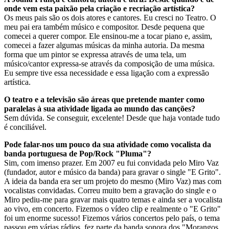
onde vem esta paixão pela criação e recriação artística?
Os meus pais são os dois atores e cantores. Eu cresci no Teatro. O
meu pai era também músico e compositor. Desde pequena que
comecei a querer compor. Ele ensinou-me a tocar piano e, assim,
comecei a fazer algumas músicas da minha autoria. Da mesma
forma que um pintor se expressa através de uma tela, um
músico/cantor expressa-se através da composição de uma música.
Eu sempre tive essa necessidade e essa ligação com a expressão
artística.
O teatro e a televisão são áreas que pretende manter como
paralelas à sua atividade ligada ao mundo das canções?
Sem dúvida. Se conseguir, excelente! Desde que haja vontade tudo
é conciliável.
Pode falar-nos um pouco da sua atividade como vocalista da
banda portuguesa de Pop/Rock "Pluma"?
Sim, com imenso prazer. Em 2007 eu fui convidada pelo Miro Vaz
(fundador, autor e músico da banda) para gravar o single "E Grito".
A ideia da banda era ser um projeto do mesmo (Miro Vaz) mas com
vocalistas convidadas. Correu muito bem a gravação do single e o
Miro pediu-me para gravar mais quatro temas e ainda ser a vocalista
ao vivo, em concerto. Fizemos o vídeo clip e realmente o "E Grito"
foi um enorme sucesso! Fizemos vários concertos pelo país, o tema
passou em várias rádios, fez parte da banda sonora dos "Morangos