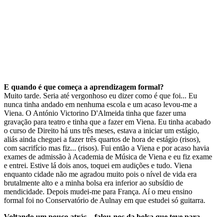
E quando é que começa a aprendizagem formal?
Muito tarde. Seria até vergonhoso eu dizer como é que foi... Eu
nunca tinha andado em nenhuma escola e um acaso levou-me a
Viena. O António Victorino D'Almeida tinha que fazer uma
gravação para teatro e tinha que a fazer em Viena. Eu tinha acabado
o curso de Direito há uns três meses, estava a iniciar um estágio,
aliás ainda cheguei a fazer três quartos de hora de estágio (risos),
com sacrifício mas fiz... (risos). Fui então a Viena e por acaso havia
exames de admissão à Academia de Música de Viena e eu fiz exame
e entrei. Estive lá dois anos, toquei em audições e tudo. Viena
enquanto cidade não me agradou muito pois o nível de vida era
brutalmente alto e a minha bolsa era inferior ao subsídio de
mendicidade. Depois mudei-me para França. Aí o meu ensino
formal foi no Conservatório de Aulnay em que estudei só guitarra.
Voltando um pouco atrás... falou-nos da bolsa que teve para