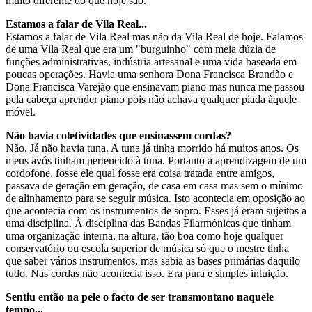
muito diferente do que hoje são.
Estamos a falar de Vila Real...
Estamos a falar de Vila Real mas não da Vila Real de hoje. Falamos
de uma Vila Real que era um "burguinho" com meia dúzia de
funções administrativas, indústria artesanal e uma vida baseada em
poucas operações. Havia uma senhora Dona Francisca Brandão e
Dona Francisca Varejão que ensinavam piano mas nunca me passou
pela cabeça aprender piano pois não achava qualquer piada àquele
móvel.
Não havia coletividades que ensinassem cordas?
Não. Já não havia tuna. A tuna já tinha morrido há muitos anos. Os
meus avós tinham pertencido à tuna. Portanto a aprendizagem de um
cordofone, fosse ele qual fosse era coisa tratada entre amigos,
passava de geração em geração, de casa em casa mas sem o mínimo
de alinhamento para se seguir música. Isto acontecia em oposição ao
que acontecia com os instrumentos de sopro. Esses já eram sujeitos a
uma disciplina. À disciplina das Bandas Filarmónicas que tinham
uma organização interna, na altura, tão boa como hoje qualquer
conservatório ou escola superior de música só que o mestre tinha
que saber vários instrumentos, mas sabia as bases primárias daquilo
tudo. Nas cordas não acontecia isso. Era pura e simples intuição.
Sentiu então na pele o facto de ser transmontano naquele
tempo...