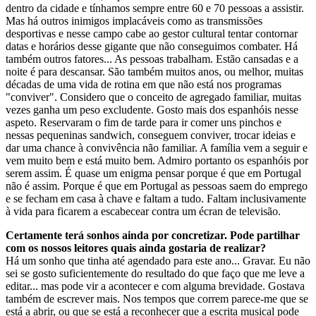
dentro da cidade e tínhamos sempre entre 60 e 70 pessoas a assistir.
Mas há outros inimigos implacáveis como as transmissões
desportivas e nesse campo cabe ao gestor cultural tentar contornar
datas e horários desse gigante que não conseguimos combater. Há
também outros fatores... As pessoas trabalham. Estão cansadas e a
noite é para descansar. São também muitos anos, ou melhor, muitas
décadas de uma vida de rotina em que não está nos programas
"conviver". Considero que o conceito de agregado familiar, muitas
vezes ganha um peso excludente. Gosto mais dos espanhóis nesse
aspeto. Reservaram o fim de tarde para ir comer uns pinchos e
nessas pequeninas sandwich, conseguem conviver, trocar ideias e
dar uma chance à convivência não familiar. A família vem a seguir e
vem muito bem e está muito bem. Admiro portanto os espanhóis por
serem assim. É quase um enigma pensar porque é que em Portugal
não é assim. Porque é que em Portugal as pessoas saem do emprego
e se fecham em casa à chave e faltam a tudo. Faltam inclusivamente
à vida para ficarem a escabecear contra um écran de televisão.
Certamente terá sonhos ainda por concretizar. Pode partilhar
com os nossos leitores quais ainda gostaria de realizar?
Há um sonho que tinha até agendado para este ano... Gravar. Eu não
sei se gosto suficientemente do resultado do que faço que me leve a
editar... mas pode vir a acontecer e com alguma brevidade. Gostava
também de escrever mais. Nos tempos que correm parece-me que se
está a abrir, ou que se está a reconhecer que a escrita musical pode