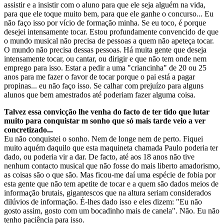
assistir e a insistir com o aluno para que ele seja alguém na vida,
para que ele toque muito bem, para que ele ganhe o concurso... Eu
não faço isso por vício de formação minha. Se eu toco, é porque
desejei intensamente tocar. Estou profundamente convencido de que
o mundo musical não precisa de pessoas a quem não apeteça tocar.
O mundo não precisa dessas pessoas. Há muita gente que deseja
intensamente tocar, ou cantar, ou dirigir e que não tem onde nem
emprego para isso. Estar a pedir a uma "criancinha" de 20 ou 25
anos para me fazer o favor de tocar porque o pai está a pagar
propinas... eu não faço isso. Se calhar com prejuízo para alguns
alunos que bem amestrados até poderiam fazer alguma coisa.
Talvez essa convicção lhe venha do facto de ter tido que lutar
muito para conquistar m sonho que só mais tarde veio a ver
concretizado...
Eu não conquistei o sonho. Nem de longe nem de perto. Fiquei
muito aquém daquilo que esta maquineta chamada Paulo poderia ter
dado, ou poderia vir a dar. De facto, até aos 18 anos não tive
nenhum contacto musical que não fosse do mais liberto amadorismo,
as coisas são o que são. Mas ficou-me daí uma espécie de fobia por
esta gente que não tem apetite de tocar e a quem são dados meios de
informação brutais, gigantescos que na altura seriam considerados
dilúvios de informação. É-lhes dado isso e eles dizem: "Eu não
gosto assim, gosto com um bocadinho mais de canela". Não. Eu não
tenho paciência para isso.