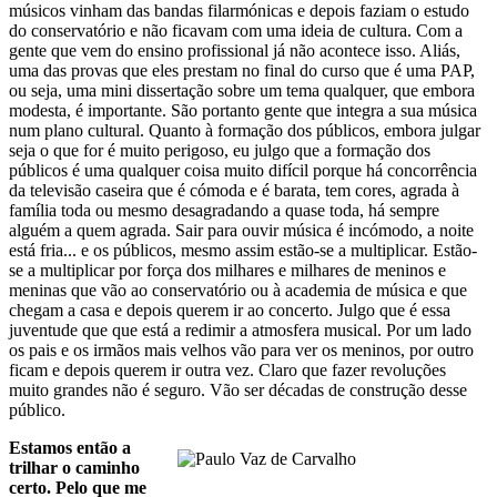
músicos vinham das bandas filarmónicas e depois faziam o estudo
do conservatório e não ficavam com uma ideia de cultura. Com a
gente que vem do ensino profissional já não acontece isso. Aliás,
uma das provas que eles prestam no final do curso que é uma PAP,
ou seja, uma mini dissertação sobre um tema qualquer, que embora
modesta, é importante. São portanto gente que integra a sua música
num plano cultural. Quanto à formação dos públicos, embora julgar
seja o que for é muito perigoso, eu julgo que a formação dos
públicos é uma qualquer coisa muito difícil porque há concorrência
da televisão caseira que é cómoda e é barata, tem cores, agrada à
família toda ou mesmo desagradando a quase toda, há sempre
alguém a quem agrada. Sair para ouvir música é incómodo, a noite
está fria... e os públicos, mesmo assim estão-se a multiplicar. Estão-
se a multiplicar por força dos milhares e milhares de meninos e
meninas que vão ao conservatório ou à academia de música e que
chegam a casa e depois querem ir ao concerto. Julgo que é essa
juventude que que está a redimir a atmosfera musical. Por um lado
os pais e os irmãos mais velhos vão para ver os meninos, por outro
ficam e depois querem ir outra vez. Claro que fazer revoluções
muito grandes não é seguro. Vão ser décadas de construção desse
público.
Estamos então a
trilhar o caminho
certo. Pelo que me