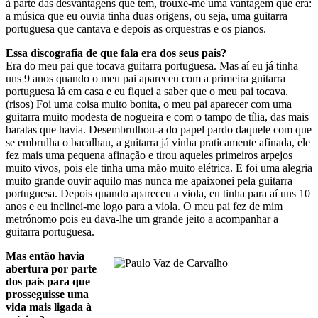
à parte das desvantagens que tem, trouxe-me uma vantagem que era:
a música que eu ouvia tinha duas origens, ou seja, uma guitarra
portuguesa que cantava e depois as orquestras e os pianos.
Essa discografia de que fala era dos seus pais?
Era do meu pai que tocava guitarra portuguesa. Mas aí eu já tinha
uns 9 anos quando o meu pai apareceu com a primeira guitarra
portuguesa lá em casa e eu fiquei a saber que o meu pai tocava.
(risos) Foi uma coisa muito bonita, o meu pai aparecer com uma
guitarra muito modesta de nogueira e com o tampo de tília, das mais
baratas que havia. Desembrulhou-a do papel pardo daquele com que
se embrulha o bacalhau, a guitarra já vinha praticamente afinada, ele
fez mais uma pequena afinação e tirou aqueles primeiros arpejos
muito vivos, pois ele tinha uma mão muito elétrica. E foi uma alegria
muito grande ouvir aquilo mas nunca me apaixonei pela guitarra
portuguesa. Depois quando apareceu a viola, eu tinha para aí uns 10
anos e eu inclinei-me logo para a viola. O meu pai fez de mim
metrónomo pois eu dava-lhe um grande jeito a acompanhar a
guitarra portuguesa.
Mas então havia
abertura por parte
dos pais para que
prosseguisse uma
vida mais ligada à