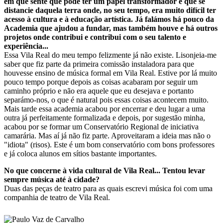
em que sente que pode ter um papel transformador e que se
distancie daquela terra onde, no seu tempo, era muito difícil ter
acesso à cultura e à educação artística. Já falámos há pouco da
Academia que ajudou a fundar, mas também houve e há outros
projetos onde contribui e contribui com o seu talento e
experiência...
Essa Vila Real do meu tempo felizmente já não existe. Lisonjeia-me
saber que fiz parte da primeira comissão instaladora para que
houvesse ensino de música formal em Vila Real. Estive por lá muito
pouco tempo porque depois as coisas acabaram por seguir um
caminho próprio e não era aquele que eu desejava e portanto
separámo-nos, o que é natural pois essas coisas acontecem muito.
Mais tarde essa academia acabou por encerrar e deu lugar a uma
outra já perfeitamente formalizada e depois, por sugestão minha,
acabou por se formar um Conservatório Regional de iniciativa
camarária. Mas aí já não fiz parte. Aproveitaram a ideia mas não o
"idiota" (risos). Este é um bom conservatório com bons professores
e já coloca alunos em sítios bastante importantes.
No que concerne à vida cultural de Vila Real... Tentou levar
sempre música até à cidade?
Duas das peças de teatro para as quais escrevi música foi com uma
companhia de teatro de Vila Real.