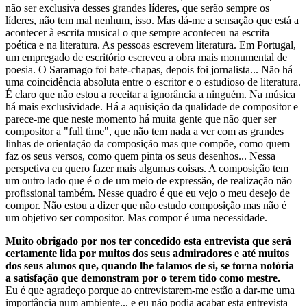
não ser exclusiva desses grandes líderes, que serão sempre os
líderes, não tem mal nenhum, isso. Mas dá-me a sensação que está a
acontecer à escrita musical o que sempre aconteceu na escrita
poética e na literatura. As pessoas escrevem literatura. Em Portugal,
um empregado de escritório escreveu a obra mais monumental de
poesia. O Saramago foi bate-chapas, depois foi jornalista... Não há
uma coincidência absoluta entre o escritor e o estudioso de literatura.
É claro que não estou a receitar a ignorância a ninguém. Na música
há mais exclusividade. Há a aquisição da qualidade de compositor e
parece-me que neste momento há muita gente que não quer ser
compositor a "full time", que não tem nada a ver com as grandes
linhas de orientação da composição mas que compõe, como quem
faz os seus versos, como quem pinta os seus desenhos... Nessa
perspetiva eu quero fazer mais algumas coisas. A composição tem
um outro lado que é o de um meio de expressão, de realização não
profissional também. Nesse quadro é que eu vejo o meu desejo de
compor. Não estou a dizer que não estudo composição mas não é
um objetivo ser compositor. Mas compor é uma necessidade.
Muito obrigado por nos ter concedido esta entrevista que será
certamente lida por muitos dos seus admiradores e até muitos
dos seus alunos que, quando lhe falamos de si, se torna notória
a satisfação que demonstram por o terem tido como mestre.
Eu é que agradeço porque ao entrevistarem-me estão a dar-me uma
importância num ambiente... e eu não podia acabar esta entrevista