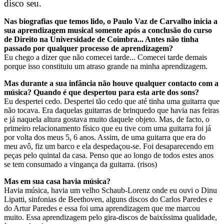
disco seu.
Nas biografias que temos lido, o Paulo Vaz de Carvalho inicia a
sua aprendizagem musical somente após a conclusão do curso
de Direito na Universidade de Coimbra... Antes não tinha
passado por qualquer processo de aprendizagem?
Eu chego a dizer que não comecei tarde... Comecei tarde demais
porque isso constituiu um atraso grande na minha aprendizagem.
Mas durante a sua infância não houve qualquer contacto com a
música? Quando é que despertou para esta arte dos sons?
Eu despertei cedo. Despertei tão cedo que até tinha uma guitarra que
não tocava. Era daquelas guitarras de brinquedo que havia nas feiras
e já naquela altura gostava muito daquele objeto. Mas, de facto, o
primeiro relacionamento físico que eu tive com uma guitarra foi já
por volta dos meus 5, 6 anos. Assim, de uma guitarra que era do
meu avô, fiz um barco e ela despedaçou-se. Foi desaparecendo em
peças pelo quintal da casa. Penso que ao longo de todos estes anos
se tem consumado a vingança da guitarra. (risos)
Mas em sua casa havia música?
Havia música, havia um velho Schaub-Lorenz onde eu ouvi o Dinu
Lipatti, sinfonias de Beethoven, alguns discos do Carlos Paredes e
do Artur Paredes e essa foi uma aprendizagem que me marcou
muito. Essa aprendizagem pelo gira-discos de baixíssima qualidade,