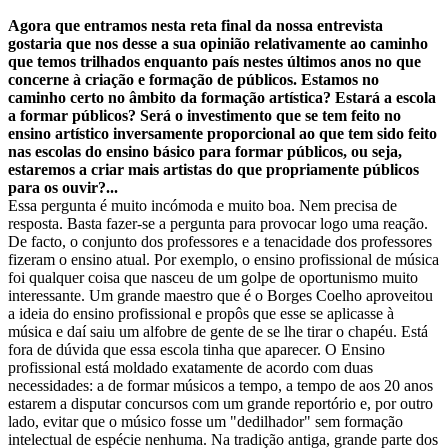
Agora que entramos nesta reta final da nossa entrevista
gostaria que nos desse a sua opinião relativamente ao caminho
que temos trilhados enquanto país nestes últimos anos no que
concerne à criação e formação de públicos. Estamos no
caminho certo no âmbito da formação artística? Estará a escola
a formar públicos? Será o investimento que se tem feito no
ensino artístico inversamente proporcional ao que tem sido feito
nas escolas do ensino básico para formar públicos, ou seja,
estaremos a criar mais artistas do que propriamente públicos
para os ouvir?...
Essa pergunta é muito incómoda e muito boa. Nem precisa de
resposta. Basta fazer-se a pergunta para provocar logo uma reação.
De facto, o conjunto dos professores e a tenacidade dos professores
fizeram o ensino atual. Por exemplo, o ensino profissional de música
foi qualquer coisa que nasceu de um golpe de oportunismo muito
interessante. Um grande maestro que é o Borges Coelho aproveitou
a ideia do ensino profissional e propôs que esse se aplicasse à
música e daí saiu um alfobre de gente de se lhe tirar o chapéu. Está
fora de dúvida que essa escola tinha que aparecer. O Ensino
profissional está moldado exatamente de acordo com duas
necessidades: a de formar músicos a tempo, a tempo de aos 20 anos
estarem a disputar concursos com um grande reportório e, por outro
lado, evitar que o músico fosse um "dedilhador" sem formação
intelectual de espécie nenhuma. Na tradição antiga, grande parte dos