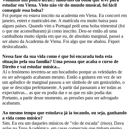
estudar em Viena. Visto não vir do mundo musical, foi fácil
conseguir essa bolsa?
Foi porque eu estava inscrito na academia em Viena. Eu concorri em
janeiro, entrei e matriculei-me. A matrícula era muito baixa para
alguns países. Quando vim a Portugal pedi uma bolsa trimestral (foi
o que me aconselharam) já como inscrito. Deu-se então ali uma
cambalhota muito rápida em que eu, de absoluto marginal, passei a
ser aluno da Academia de Viena. Foi algo que me abalou. Fiquei
deslocalizado.
Nessa fase da sua vida como é que foi encarada toda esta
situação pela sua família? Uma pessoa que acaba o curso de
Direito e vai estudar música...
Aí o fenómeno inverteu-se um bocadinho porque as veleidades de
eu ser advogado acabaram mesmo. Então a guitarra em vez de ser
um apêndice de marginal passou a ser símbolo de um geniozinho, o
que se desculpa perfeitamente. A partir daí passaram a ter todas as
expectativas... as que eu podia dar e as que eu não podia dar.
Portanto, a partir desse momento, as pressões para ser advogado
acabaram.
Ao mesmo tempo que estudava já ia tocando, ou seja, ganhando
a vida como músico?
Sim. Eu era um daqueles músicos de "vão de escada" (risos). Dava
aulas na Tuna Académica, em casas comerciais que tinham ensino