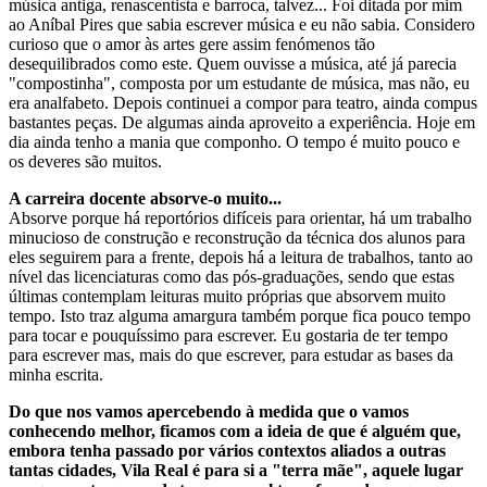
música antiga, renascentista e barroca, talvez... Foi ditada por mim
ao Aníbal Pires que sabia escrever música e eu não sabia. Considero
curioso que o amor às artes gere assim fenómenos tão
desequilibrados como este. Quem ouvisse a música, até já parecia
"compostinha", composta por um estudante de música, mas não, eu
era analfabeto. Depois continuei a compor para teatro, ainda compus
bastantes peças. De algumas ainda aproveito a experiência. Hoje em
dia ainda tenho a mania que componho. O tempo é muito pouco e
os deveres são muitos.
A carreira docente absorve-o muito...
Absorve porque há reportórios difíceis para orientar, há um trabalho
minucioso de construção e reconstrução da técnica dos alunos para
eles seguirem para a frente, depois há a leitura de trabalhos, tanto ao
nível das licenciaturas como das pós-graduações, sendo que estas
últimas contemplam leituras muito próprias que absorvem muito
tempo. Isto traz alguma amargura também porque fica pouco tempo
para tocar e pouquíssimo para escrever. Eu gostaria de ter tempo
para escrever mas, mais do que escrever, para estudar as bases da
minha escrita.
Do que nos vamos apercebendo à medida que o vamos
conhecendo melhor, ficamos com a ideia de que é alguém que,
embora tenha passado por vários contextos aliados a outras
tantas cidades, Vila Real é para si a "terra mãe", aquele lugar