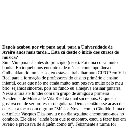
Depois acabou por vir para aqui, para a Universidade de
Aveiro anos mais tarde... Está cá desde o início dos cursos de
música?
Sim. Vim para cá antes do princípio (risos). Foi uma coisa muito
bonita. Eu toquei nuns encontros de música contemporânea da
Gulbenkian, foi um acaso, eu estava a trabalhar num CIFOP em Vila
Real para a formação de professores do ensino primário e ensino
infantil, coisa que não me atraía muito nem puxava muito pelo meu
brio, sejamos sinceros, pois no fundo eu almejava ensinar guitarra.
Nessa altura até fundei com um grupo de amigos a primeira
Academia de Música de Vila Real da qual saí depois. O que eu
gostava era de ser professor de guitarra. Deu-se então esse acaso de
eu estar a tocar com o grupo "Música Nova" com o Cândido Lima e
o Amílcar Vasques Dias ouviu e no dia seguinte encontrámo-nos no
comboio. Ele disse "ainda bem que te encontro, estou a fazer isto em
Aveiro e precisava de alguém como tu". Felizmente a turma foi