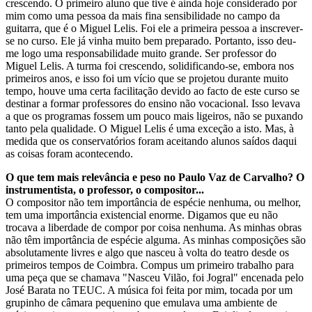
crescendo. O primeiro aluno que tive é ainda hoje considerado por
mim como uma pessoa da mais fina sensibilidade no campo da
guitarra, que é o Miguel Lelis. Foi ele a primeira pessoa a inscrever-
se no curso. Ele já vinha muito bem preparado. Portanto, isso deu-
me logo uma responsabilidade muito grande. Ser professor do
Miguel Lelis. A turma foi crescendo, solidificando-se, embora nos
primeiros anos, e isso foi um vício que se projetou durante muito
tempo, houve uma certa facilitação devido ao facto de este curso se
destinar a formar professores do ensino não vocacional. Isso levava
a que os programas fossem um pouco mais ligeiros, não se puxando
tanto pela qualidade. O Miguel Lelis é uma exceção a isto. Mas, à
medida que os conservatórios foram aceitando alunos saídos daqui
as coisas foram acontecendo.
O que tem mais relevância e peso no Paulo Vaz de Carvalho? O
instrumentista, o professor, o compositor...
O compositor não tem importância de espécie nenhuma, ou melhor,
tem uma importância existencial enorme. Digamos que eu não
trocava a liberdade de compor por coisa nenhuma. As minhas obras
não têm importância de espécie alguma. As minhas composições são
absolutamente livres e algo que nasceu à volta do teatro desde os
primeiros tempos de Coimbra. Compus um primeiro trabalho para
uma peça que se chamava "Nasceu Vilão, foi Jogral" encenada pelo
José Barata no TEUC. A música foi feita por mim, tocada por um
grupinho de câmara pequenino que emulava uma ambiente de