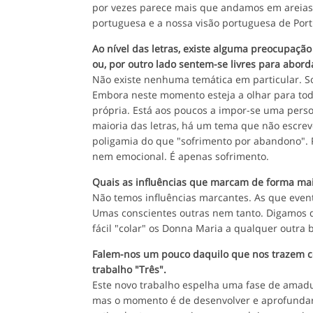
por vezes parece mais que andamos em areias m
portuguesa e a nossa visão portuguesa de Por
Ao nível das letras, existe alguma preocupaç
ou, por outro lado sentem-se livres para abor
Não existe nenhuma temática em particular. So
Embora neste momento esteja a olhar para tod
própria. Está aos poucos a impor-se uma pers
maioria das letras, há um tema que não escrev
poligamia do que "sofrimento por abandono". 
nem emocional. É apenas sofrimento.
Quais as influências que marcam de forma ma
Não temos influências marcantes. As que even
Umas conscientes outras nem tanto. Digamos qu
fácil "colar" os Donna Maria a qualquer outra 
Falem-nos um pouco daquilo que nos trazem 
trabalho "Três".
Este novo trabalho espelha uma fase de amad
mas o momento é de desenvolver e aprofundar i