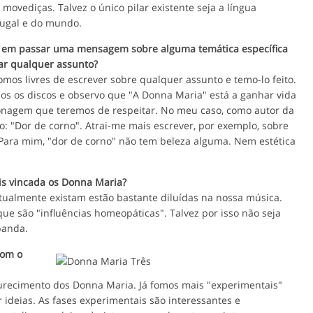
ovediças. Talvez o único pilar existente seja a língua
tugal e do mundo.
ão em passar uma mensagem sobre alguma temática específica
dar qualquer assunto?
mos livres de escrever sobre qualquer assunto e temo-lo feito.
os os discos e observo que "A Donna Maria" está a ganhar vida
onagem que teremos de respeitar. No meu caso, como autor da
o: "Dor de corno". Atrai-me mais escrever, por exemplo, sobre
Para mim, "dor de corno" não tem beleza alguma. Nem estética
is vincada os Donna Maria?
tualmente existam estão bastante diluídas na nossa música.
e são "influências homeopáticas". Talvez por isso não seja
banda.
com o
urecimento dos Donna Maria. Já fomos mais "experimentais"
deias. As fases experimentais são interessantes e