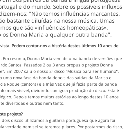
rtugal e do mundo. Sobre os possíveis influxos
dizem-nos: "Não temos influências marcantes.
ão bastante diluídas na nossa música. Umas
amos que são «influências homeopáticas».
ar» os Donna Maria a qualquer outra banda".
ista. Podem contar-nos a história destes últimos 10 anos de
os. Em resumo, Donna Maria vem de uma banda de versões que
ardo Santos. Passados 2 ou 3 anos propus o projeto Donna
". Em 2007 saiu o nosso 2º disco "Música para ser humano".
ca uma nova fase da banda depois das saídas da Marisa e
cia Roque (cantora) e a Inês Vaz que já fazia parte da banda
lo mais visível, dividindo comigo a produção do disco. Esta é
lógico. Depois temos muitas estórias ao longo destes 10 anos
e divertidas e outras nem tanto.
ste projeto?
 dois discos utilizámos a guitarra portuguesa que agora foi
. Na verdade nem sei se teremos pilares. Por gostarmos do risco,