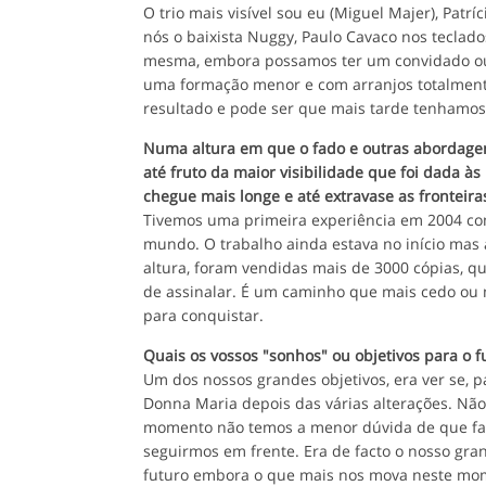
O trio mais visível sou eu (Miguel Majer), Patrí
nós o baixista Nuggy, Paulo Cavaco nos teclad
mesma, embora possamos ter um convidado ou
uma formação menor e com arranjos totalment
resultado e pode ser que mais tarde tenhamos 
Numa altura em que o fado e outras abordagen
até fruto da maior visibilidade que foi dada
chegue mais longe e até extravase as fronteira
Tivemos uma primeira experiência em 2004 com
mundo. O trabalho ainda estava no início mas a
altura, foram vendidas mais de 3000 cópias, q
de assinalar. É um caminho que mais cedo ou
para conquistar.
Quais os vossos "sonhos" ou objetivos para o 
Um dos nossos grandes objetivos, era ver se, p
Donna Maria depois das várias alterações. Não
momento não temos a menor dúvida de que faz
seguirmos em frente. Era de facto o nosso gran
futuro embora o que mais nos mova neste mome