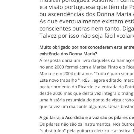
e a visão portuguesa que têm de Po
ou ascendências dos Donna Maria 
As que eventualmente existam est
conscientes outras nem tanto. Dig
Talvez por isso não seja fácil «col
Muito obrigado por nos concederem esta entrev
existência dos Donna Maria?
A resposta daria um livro daqueles calhamaç
no ano 2000 formei com a Marisa Pinto e o Ric
Maria e em 2004 editámos "Tudo é para sempre
Este novo trabalho "TRÊS", agora editado, mar
posteriormente do Ricardo e a entrada da Patrí
desde 2006 mas que desta vez integra o triângu
uma história resumida do ponto de vista crono
que talvez um dia conte algumas. Umas bastant
A guitarra, o Acordeão e a voz são os pilares de
Os pilares não são os instrumentos. Nos outros
"substituída" pela guitarra elétrica e acústica