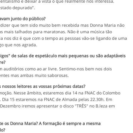
ntalismo e deixar à vista o que realmente nos interessa.
estado depurado".
avam junto do público?
s dizer que tem sido muito bem recebida mas Donna Maria não
os mais talhados para maratonas. Não é uma música tão
ia nos diz é que com o tempo as pessoas vão-se ligando de uma
go que nos agrada.
migos" de salas de espetáculo mais pequenas ou são adaptáveis
re?
 auditórios como ao ar livre. Sentimo-nos bem nos dois
rentes mas ambas muito saborosas.
 nossos leitores as vossas próximas datas?
moção. Nesse âmbito, estaremos dia 14 na FNAC do Colombo
0. Dia 15 estaremos na FNAC de Almada pelas 22.30h. Em
Dezembro iremos apresentar o disco "TRÊS" no B.leza em
e os Donna Maria? A formação é sempre a mesma
lo?