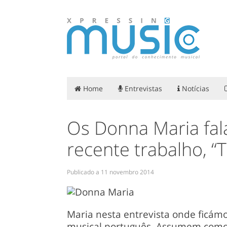
Home
Entrevistas
Notícias
Os Donna Maria fal
recente trabalho, “T
Publicado a
11 novembro 2014
Maria nesta entrevista onde ficámo
musical português. Assumem como 