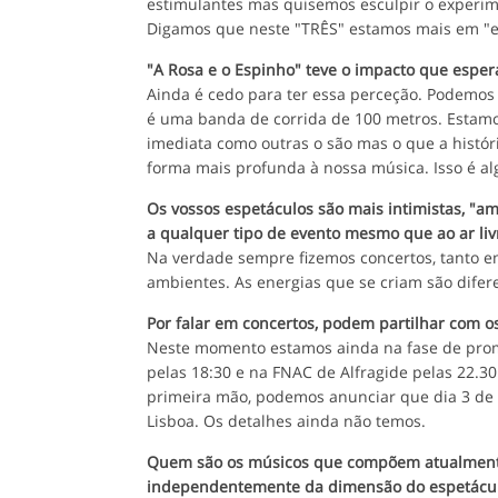
estimulantes mas quisemos esculpir o experime
Digamos que neste "TRÊS" estamos mais em "
"A Rosa e o Espinho" teve o impacto que esper
Ainda é cedo para ter essa perceção. Podemo
é uma banda de corrida de 100 metros. Estam
imediata como outras o são mas o que a histór
forma mais profunda à nossa música. Isso é al
Os vossos espetáculos são mais intimistas, "a
a qualquer tipo de evento mesmo que ao ar liv
Na verdade sempre fizemos concertos, tanto em
ambientes. As energias que se criam são dife
Por falar em concertos, podem partilhar com os
Neste momento estamos ainda na fase de pro
pelas 18:30 e na FNAC de Alfragide pelas 22.3
primeira mão, podemos anunciar que dia 3 de 
Lisboa. Os detalhes ainda não temos.
Quem são os músicos que compõem atualment
independentemente da dimensão do espetácu