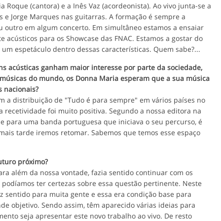
cia Roque (cantora) e a Inês Vaz (acordeonista). Ao vivo junta-se a
os e Jorge Marques nas guitarras. A formação é sempre a
 outro em algum concerto. Em simultâneo estamos a ensaiar
e acústicos para os Showcase das FNAC. Estamos a gostar do
um espetáculo dentro dessas características. Quem sabe?...
s acústicas ganham maior interesse por parte da sociedade,
 às músicas do mundo, os Donna Maria esperam que a sua música
s nacionais?
 a distribuição de "Tudo é para sempre" em vários países no
 recetividade foi muito positiva. Segundo a nossa editora na
ue para uma banda portuguesa que iniciava o seu percurso, é
 mais tarde iremos retomar. Sabemos que temos esse espaço
futuro próximo?
ara além da nossa vontade, fazia sentido continuar com os
 podíamos ter certezas sobre essa questão pertinente. Neste
 sentido para muita gente e essa era condição base para
de objetivo. Sendo assim, têm aparecido várias ideias para
nto seja apresentar este novo trabalho ao vivo. De resto