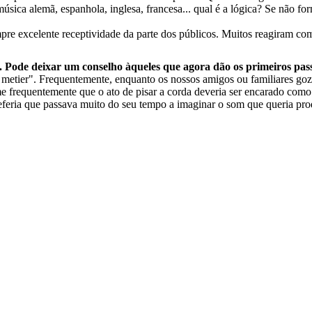
ca alemã, espanhola, inglesa, francesa... qual é a lógica? Se não for
mpre excelente receptividade da parte dos públicos. Muitos reagiram co
. Pode deixar um conselho àqueles que agora dão os primeiros pa
o metier". Frequentemente, enquanto os nossos amigos ou familiares goz
me frequentemente que o ato de pisar a corda deveria ser encarado co
 referia que passava muito do seu tempo a imaginar o som que queria pr