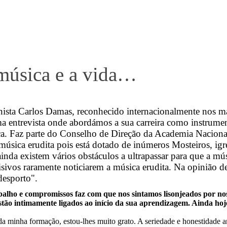
 música e a vida…
nista Carlos Damas, reconhecido internacionalmente nos ma
a entrevista onde abordámos a sua carreira como instrum
. Faz parte do Conselho de Direção da Academia Nacional
úsica erudita pois está dotado de inúmeros Mosteiros, igre
ainda existem vários obstáculos a ultrapassar para que a m
visivos raramente noticiarem a música erudita. Na opinião
desporto".
balho e compromissos faz com que nos sintamos lisonjeados por nos 
o intimamente ligados ao início da sua aprendizagem. Ainda hoje 
 minha formação, estou-lhes muito grato. A seriedade e honestidade a