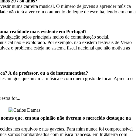
imos 20 / 30 anos?
vestir numa carreira musical. O número de jovens a aprender música
ade não terá a ver com o aumento do leque de escolha, tendo em conta
a uma realidade mais evidente em Portugal?
 divulgação pelos principais meios de comunicação social.
 musical não é explorado. Por exemplo, não existem festivais de Verão
talvez o problema esteja no sistema fiscal nacional que não motiva as
ca? A de professor, ou a de instrumentista?
andes amigos que amam a música e com quem gosto de tocar. Aprecio o
stra for...
s nomes que, em sua opinião não tiveram o merecido destaque na
uecidos nos arquivos e nas gavetas. Para mim nunca foi compreensível
França somos bombardeados com música francesa, em Inglaterra com