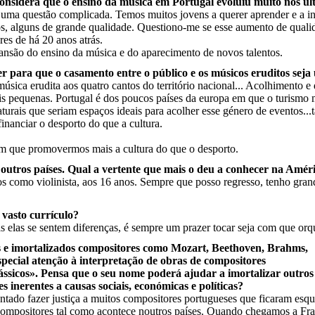
onsidera que o ensino da música em Portugal evoluiu muito nos últ
 uma questão complicada. Temos muitos jovens a querer aprender e a in
, alguns de grande qualidade. Questiono-me se esse aumento de qualid
es de há 20 anos atrás.
nsão do ensino da música e do aparecimento de novos talentos.
er para que o casamento entre o público e os músicos eruditos sej
sica erudita aos quatro cantos do território nacional... Acolhimento e
 mais pequenas. Portugal é dos poucos países da europa em que o turismo
turais que seriam espaços ideais para acolher esse género de eventos...
financiar o desporto do que a cultura.
em que promovermos mais a cultura do que o desporto.
outros países. Qual a vertente que mais o deu a conhecer na Améri
os como violinista, aos 16 anos. Sempre que posso regresso, tenho gr
 vasto currículo?
 elas se sentem diferenças, é sempre um prazer tocar seja com que orque
s e imortalizados compositores como Mozart, Beethoven, Brahms,
ecial atenção à interpretação de obras de compositores
ssicos». Pensa que o seu nome poderá ajudar a imortalizar outro
s inerentes a causas sociais, económicas e políticas?
entado fazer justiça a muitos compositores portugueses que ficaram esq
os compositores tal como acontece noutros países. Quando chegamos a 