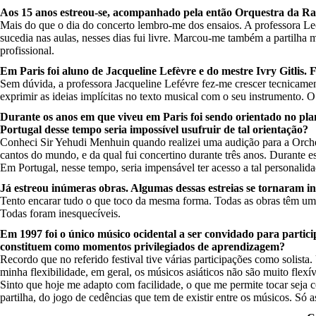
Aos 15 anos estreou-se, acompanhado pela então Orquestra da R
Mais do que o dia do concerto lembro-me dos ensaios. A professora Leo
sucedia nas aulas, nesses dias fui livre. Marcou-me também a partilha 
profissional.
Em Paris foi aluno de Jacqueline Lefèvre e do mestre Ivry Gitlis
Sem dúvida, a professora Jacqueline Lefévre fez-me crescer tecnicament
exprimir as ideias implícitas no texto musical com o seu instrumento. O 
Durante os anos em que viveu em Paris foi sendo orientado no pl
Portugal desse tempo seria impossível usufruir de tal orientação?
Conheci Sir Yehudi Menhuin quando realizei uma audição para a Orchestr
cantos do mundo, e da qual fui concertino durante três anos. Durante 
Em Portugal, nesse tempo, seria impensável ter acesso a tal personalida
Já estreou inúmeras obras. Algumas dessas estreias se tornaram 
Tento encarar tudo o que toco da mesma forma. Todas as obras têm um d
Todas foram inesquecíveis.
Em 1997 foi o único músico ocidental a ser convidado para partic
constituem como momentos privilegiados de aprendizagem?
Recordo que no referido festival tive várias participações como solista
minha flexibilidade, em geral, os músicos asiáticos não são muito flexív
Sinto que hoje me adapto com facilidade, o que me permite tocar seja 
partilha, do jogo de cedências que tem de existir entre os músicos. Só as