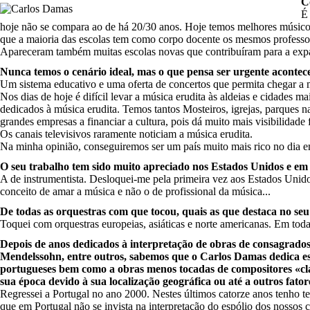
C
É
hoje não se compara ao de há 20/30 anos. Hoje temos melhores músicos
que a maioria das escolas tem como corpo docente os mesmos professor
Apareceram também muitas escolas novas que contribuíram para a expa
Nunca temos o cenário ideal, mas o que pensa ser urgente acontec
Um sistema educativo e uma oferta de concertos que permita chegar a mú
Nos dias de hoje é difícil levar a música erudita às aldeias e cidades
dedicados à música erudita. Temos tantos Mosteiros, igrejas, parques na
grandes empresas a financiar a cultura, pois dá muito mais visibilidade 
Os canais televisivos raramente noticiam a música erudita.
Na minha opinião, conseguiremos ser um país muito mais rico no dia 
O seu trabalho tem sido muito apreciado nos Estados Unidos e em 
A de instrumentista. Desloquei-me pela primeira vez aos Estados Unid
conceito de amar a música e não o de profissional da música...
De todas as orquestras com que tocou, quais as que destaca no seu
Toquei com orquestras europeias, asiáticas e norte americanas. Em todas
Depois de anos dedicados à interpretação de obras de consagrado
Mendelssohn, entre outros, sabemos que o Carlos Damas dedica esp
portugueses bem como a obras menos tocadas de compositores «clá
sua época devido à sua localização geográfica ou até a outros fatore
Regressei a Portugal no ano 2000. Nestes últimos catorze anos tenho t
que em Portugal não se invista na interpretação do espólio dos noss