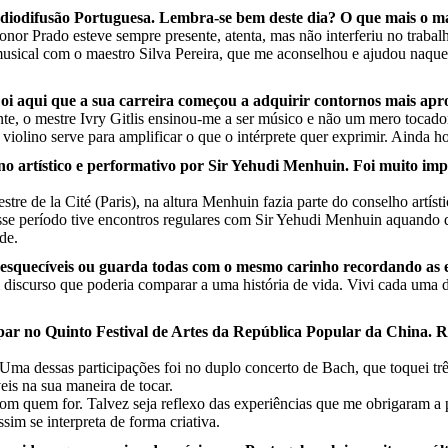
adiodifusão Portuguesa. Lembra-se bem deste dia? O que mais o 
nor Prado esteve sempre presente, atenta, mas não interferiu no trabal
musical com o maestro Silva Pereira, que me aconselhou e ajudou naquel
. Foi aqui que a sua carreira começou a adquirir contornos mais a
e, o mestre Ivry Gitlis ensinou-me a ser músico e não um mero tocador 
violino serve para amplificar o que o intérprete quer exprimir. Ainda ho
ano artístico e performativo por Sir Yehudi Menhuin. Foi muito i
e de la Cité (Paris), na altura Menhuin fazia parte do conselho artísti
esse período tive encontros regulares com Sir Yehudi Menhuin aquando 
de.
inesquecíveis ou guarda todas com o mesmo carinho recordando as 
iscurso que poderia comparar a uma história de vida. Vivi cada uma des
ipar no Quinto Festival de Artes da República Popular da China. R
. Uma dessas participações foi no duplo concerto de Bach, que toquei trê
eis na sua maneira de tocar.
com quem for. Talvez seja reflexo das experiências que me obrigaram a
sim se interpreta de forma criativa.