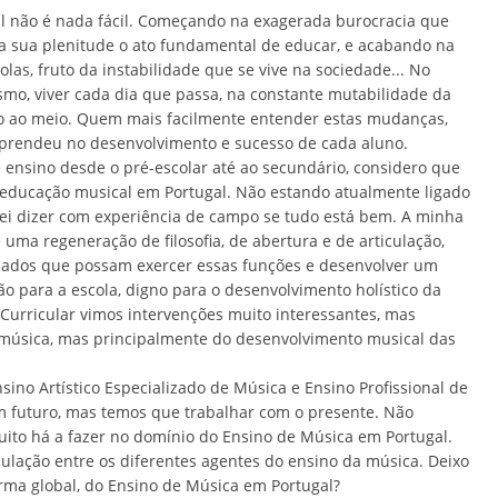
 não é nada fácil. Começando na exagerada burocracia que
a sua plenitude o ato fundamental de educar, e acabando na
as, fruto da instabilidade que se vive na sociedade... No
smo, viver cada dia que passa, na constante mutabilidade da
ão ao meio. Quem mais facilmente entender estas mudanças,
aprendeu no desenvolvimento e sucesso de cada aluno.
e ensino desde o pré-escolar até ao secundário, considero que
e educação musical em Portugal. Não estando atualmente ligado
erei dizer com experiência de campo se tudo está bem. A minha
uma regeneração de filosofia, de abertura e de articulação,
ficados que possam exercer essas funções e desenvolver um
ão para a escola, digno para o desenvolvimento holístico da
Curricular vimos intervenções muito interessantes, mas
música, mas principalmente do desenvolvimento musical das
ino Artístico Especializado de Música e Ensino Profissional de
 futuro, mas temos que trabalhar com o presente. Não
ito há a fazer no domínio do Ensino de Música em Portugal.
ulação entre os diferentes agentes do ensino da música. Deixo
rma global, do Ensino de Música em Portugal?