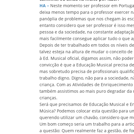
HA –
Neste momento ser professor em Portugal
deixa menos tempo para o professor exercer n
panóplia de problemas que nos chegam às escol
entanto considero que ser professor é isso me
pessoa e da sociedade, na constante adaptaç
mais facilmente consegue aplicar tudo o que 
Depois de ter trabalhado em todos os níveis d
talvez esteja na altura de mudar o conceito d
à Ed. Musical oficial, digamos assim, não pod
convicção é que a Educação Musical precisa de 
mas sobretudo precisa de profissionais quali
trabalho digno. Digno, não para a sociedade, n
criança. Com as Atividades de Enriquecimento 
também assistimos ao mais puro degradar da 
crianças.
Será que precisamos de Educação Musical e Ens
Música? Podemos colocar esta questão para um
querendo utilizar um chavão, considero que mu
Um bom começo seria um trabalho para a artic
a questão: Quem realmente faz a gestão, de fo