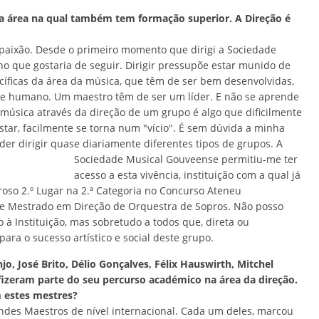
a área na qual também tem formação superior. A Direção é
 paixão. Desde o primeiro momento que dirigi a Sociedade
o que gostaria de seguir. Dirigir pressupõe estar munido de
íficas da área da música, que têm de ser bem desenvolvidas,
e humano. Um maestro têm de ser um líder. E não se aprende
r música através da direção de um grupo é algo que dificilmente
star, facilmente se torna num "vício". É sem dúvida a minha
der dirigir quase diariamente diferentes tipos de grupos. A
Sociedade Musical Gouveense permitiu-me ter
acesso a esta vivência, instituição com a qual já
roso 2.º Lugar na 2.ª Categoria no Concurso Ateneu
de Mestrado em Direção de Orquestra de Sopros. Não posso
à Instituição, mas sobretudo a todos que, direta ou
ra o sucesso artístico e social deste grupo.
 José Brito, Délio Gonçalves, Félix Hauswirth, Mitchel
 fizeram parte do seu percurso académico na área da direção.
m estes mestres?
ndes Maestros de nível internacional. Cada um deles, marcou