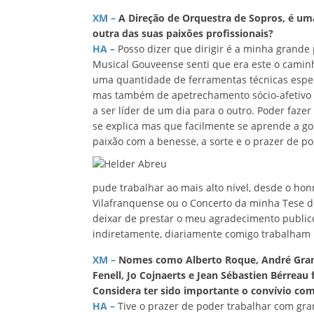
XM –
A Direção de Orquestra de Sopros, é um
outra das suas paixões profissionais?
HA –
Posso dizer que dirigir é a minha grande
Musical Gouveense senti que era este o caminh
uma quantidade de ferramentas técnicas espec
mas também de apetrechamento sócio-afetivo 
a ser líder de um dia para o outro. Poder faze
se explica mas que facilmente se aprende a go
paixão com a benesse, a sorte e o prazer de po
pude trabalhar ao mais alto nível, desde o hon
Vilafranquense ou o Concerto da minha Tese 
deixar de prestar o meu agradecimento publico 
indiretamente, diariamente comigo trabalham pa
XM –
Nomes como Alberto Roque, André Granjo,
Fenell, Jo Cojnaerts e Jean Sébastien Bérreau
Considera ter sido importante o convívio co
HA –
Tive o prazer de poder trabalhar com gra