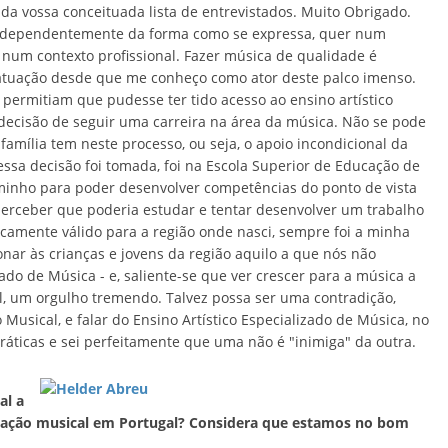
da vossa conceituada lista de entrevistados. Muito Obrigado.
ndependentemente da forma como se expressa, quer num
num contexto profissional. Fazer música de qualidade é
atuação desde que me conheço como ator deste palco imenso.
o permitiam que pudesse ter tido acesso ao ensino artístico
a decisão de seguir uma carreira na área da música. Não se pode
família tem neste processo, ou seja, o apoio incondicional da
essa decisão foi tomada, foi na Escola Superior de Educação de
aminho para poder desenvolver competências do ponto de vista
erceber que poderia estudar e tentar desenvolver um trabalho
icamente válido para a região onde nasci, sempre foi a minha
nar às crianças e jovens da região aquilo a que nós não
ado de Música - e, saliente-se que ver crescer para a música a
vel, um orgulho tremendo. Talvez possa ser uma contradição,
usical, e falar do Ensino Artístico Especializado de Música, no
práticas e sei perfeitamente que uma não é "inimiga" da outra.
al a
ucação musical em Portugal? Considera que estamos no bom