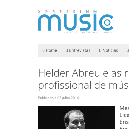
Home
Entrevistas
Notícias
Helder Abreu e as r
profissional de mús
Publicado a
03 julho 2014
Mes
Lic
Ens
Ens