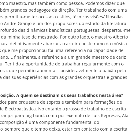
como maestro, mas também como pessoa. Podemos dizer que
mbém grandes pedagogos da direção. Ter trabalhado com uma
permitiu-me ter acesso a estilos, técnicas visões/ filosofias
o André Granjo é um dos propulsores do estudo da literatura
rofundo das dinâmicas bandísticas portuguesas, despertou-me
 da minha tese de mestrado. Por outro lado, o maestro Alberto
para definitivamente abarcar a carreira neste ramo da música.
os que me proporcionou foi uma referência na capacidade de
no. E finalmente, a referência a um grande maestro de cariz
au. Ter tido a oportunidade de trabalhar regularmente com o
ora, que permitiu aumentar consideravelmente a paixão pela
ha das suas experiências com as grandes orquestras e grandes
posição. A quem se destinam os seus trabalhos nesta área?
nados para orquestra de sopros e também para formações de
Electroacústica. No entanto o grosso de trabalho de escrita
ranjos para big band, como por exemplo de Luis Represas, Ala
A composição é uma componente fundamental do
o, sempre que o tempo deixa, estar em contacto com a escrita