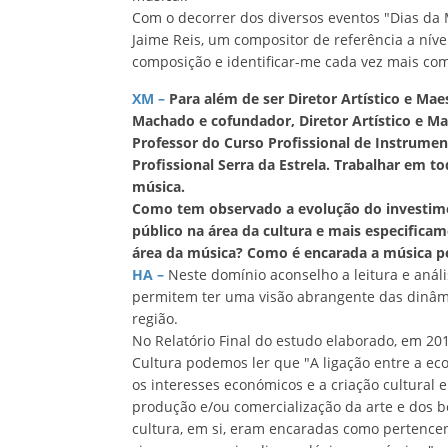
Com o decorrer dos diversos eventos "Dias da M
Jaime Reis, um compositor de referência a nív
composição e identificar-me cada vez mais com
XM –
Para além de ser Diretor Artístico e Ma
Macha
do e cofundador, Diretor Artístico e M
Professor do Curso Profissional de Instrumen
Profissional Serra da Estrela. Tra
balhar em to
música.
Como tem observado a evolução do investim
público na área da cultura e mais especifica
área da música? Como é encarada a música p
HA –
Neste domínio aconselho a leitura e análi
permitem ter uma visão abrangente das dinâmic
região.
No Relatório Final do estudo elaborado, em 20
Cultura podemos ler que "A ligação entre a ec
os interesses económicos e a criação cultural e
produção e/ou comercialização da arte e dos be
cultura, em si, eram encaradas como pertencen