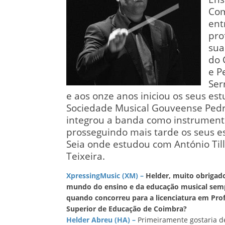
Com
ent
pro
sua
do 
e P
Ser
e aos onze anos iniciou os seus es
Sociedade Musical Gouveense Pedr
integrou a banda como instrumenti
prosseguindo mais tarde os seus e
Seia onde estudou com António Til
Teixeira.
XpressingMusic (XM) –
Helder, muito obrigado 
mundo do ensino e da educação musical sempr
quando concorreu para a licenciatura em Prof
Superior de Educação de Coimbra?
Helder Abreu (HA) –
Primeiramente gostaria d