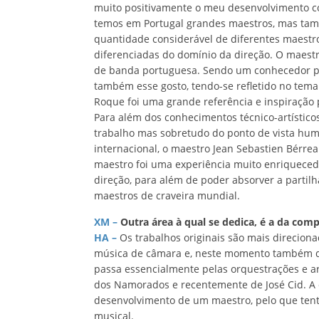
muito positivamente o meu desenvolvimento 
temos em Portugal grandes maestros, mas ta
quantidade considerável de diferentes maestros 
diferenciadas do domínio da direção. O maestr
de banda portuguesa. Sendo um conhecedor p
também esse gosto, tendo-se refletido no tema
Roque foi uma grande referência e inspiração 
Para além dos conhecimentos técnico-artístic
trabalho mas sobretudo do ponto de vista huma
internacional, o maestro Jean Sebastien Bérre
maestro foi uma experiência muito enriqueced
direção, para além de poder absorver a partil
maestros de craveira mundial.
XM –
Outra área à qual se dedica, é a da com
HA –
Os trabalhos originais são mais direcio
música de câmara e, neste momento também de 
passa essencialmente pelas orquestrações e ar
dos Namorados e recentemente de José Cid. 
desenvolvimento de um maestro, pelo que tent
musical.