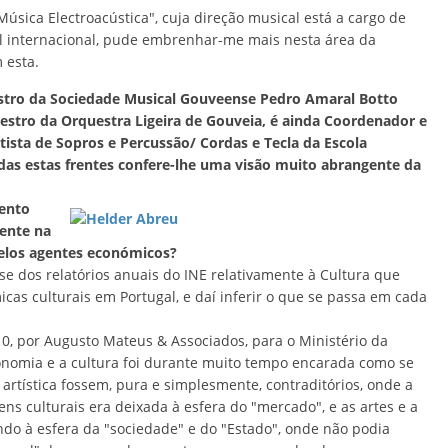
úsica Electroacústica", cuja direção musical está a cargo de
el internacional, pude embrenhar-me mais nesta área da
 esta.
estro da Sociedade Musical Gouveense Pedro Amaral Botto
aestro da Orquestra Ligeira de Gouveia, é ainda Coordenador e
tista de Sopros e Percussão/ Cordas e Tecla da Escola
das estas frentes confere-lhe uma visão muito abrangente da
ento
mente na
elos agentes económicos?
se dos relatórios anuais do INE relativamente à Cultura que
as culturais em Portugal, e daí inferir o que se passa em cada
10, por Augusto Mateus & Associados, para o Ministério da
onomia e a cultura foi durante muito tempo encarada como se
 artística fossem, pura e simplesmente, contraditórios, onde a
ns culturais era deixada à esfera do "mercado", e as artes e a
do à esfera da "sociedade" e do "Estado", onde não podia