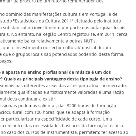
"normal" da procura de um retorno remunerador dos
 no domínio das manifestações culturais em Portugal, e de
tudo "Estatísticas da Cultura 2011" efetuado pelo Instituto
a substancial no investimento por parte das autarquias locais
urais. No entanto, na Região Centro registou-se, em 2011, cerca
ativamente baixa relativamente a outras NUT's.
, que o investimento no sector cultural/musical decaiu
e que o grupos locais são potenciados podendo, desta forma,
pagos.
 a aposta no ensino profissional de música é um dos
? Quais as principais vantagens desta tipologia de ensino?
ionais nas diferentes áreas das artes para atuar no mercado,
damente qualificadas e artisticamente valoradas é uma razão
al deva continuar a existir.
ssionais podemos salientar, das 3200 horas de formação
ciocultural, com 100 horas, que se adapta à formação
oder particularizar na especificidade de cada curso. Uma
 ao encontro das necessidades basilares da formação técnica.
o caso dos cursos de instrumentista, permitem: ter acesso ao