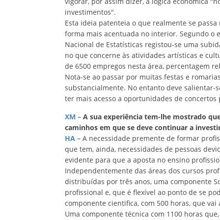
vigorar, por assim dizer, a lógica económica 
investimentos".
Esta ideia patenteia o que realmente se passa
forma mais acentuada no interior. Segundo o es
Nacional de Estatísticas registou-se uma subid
no que concerne às atividades artísticas e cult
de 6500 empregos nesta área, percentagem rel
Nota-se ao passar por muitas festas e romarias
substancialmente. No entanto deve salientar-s
ter mais acesso a oportunidades de concertos 
XM –
A sua experiência tem-lhe mostrado que
caminhos em que se deve continuar a investir
HA –
A necessidade premente de formar profiss
que tem, ainda, necessidades de pessoas devi
evidente para que a aposta no ensino profission
Independentemente das áreas dos cursos profi
distribuídas por três anos, uma componente So
profissional e, que é flexível ao ponto de se p
componente cientifica, com 500 horas, que vai
Uma componente técnica com 1100 horas que, n