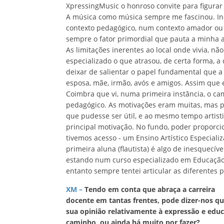
XpressingMusic o honroso convite para figurar 
A música como música sempre me fascinou. I
contexto pedagógico, num contexto amador ou 
sempre o fator primordial que pauta a minha 
As limitações inerentes ao local onde vivia, nã
especializado o que atrasou, de certa forma, 
deixar de salientar o papel fundamental que a 
esposa, mãe, irmão, avós e amigos. Assim que 
Coimbra que vi, numa primeira instância, o c
pedagógico. As motivações eram muitas, mas p
que pudesse ser útil, e ao mesmo tempo artist
principal motivação. No fundo, poder proporcio
tivemos acesso - um Ensino Artístico Especializ
primeira aluna (flautista) é algo de inesquecí
estando num curso especializado em Educação M
entanto sempre tentei articular as diferentes 
XM –
Tendo em conta que abraça a carreira
docente em tantas frentes, pode dizer-nos qu
sua opinião relativamente à expressão e ed
caminho, ou ainda há muito por fazer?