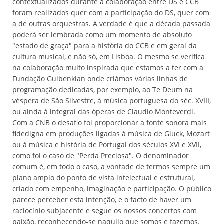
contextualizados durante a colaboração entre DS e CCB
foram realizados quer com a participação do DS, quer com
a de outras orquestras. A verdade é que a década passada
poderá ser lembrada como um momento de absoluto
"estado de graça" para a história do CCB e em geral da
cultura musical, e não só, em Lisboa. O mesmo se verifica
na colaboração muito inspirada que estamos a ter com a
Fundação Gulbenkian onde criámos várias linhas de
programação dedicadas, por exemplo, ao Te Deum na
véspera de São Silvestre, à música portuguesa do séc. XVIII,
ou ainda à integral das óperas de Claudio Monteverdi.
Com a CNB o desafio foi proporcionar a fonte sonora mais
fidedigna em produções ligadas à música de Gluck, Mozart
ou à música e história de Portugal dos séculos XVI e XVII,
como foi o caso de "Perda Preciosa". O denominador
comum é, em todo o caso, a vontade de termos sempre um
plano amplo do ponto de vista intelectual e estrutural,
criado com empenho, imaginação e participação. O público
parece perceber esta intenção, e o facto de haver um
raciocínio subjacente e segue os nossos concertos com
paixão, reconhecendo-se naquilo que somos e fazemos.