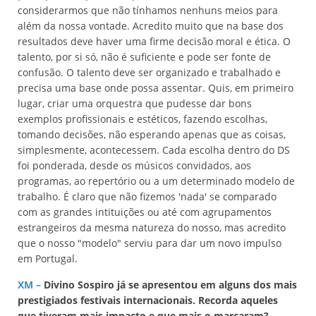
considerarmos que não tínhamos nenhuns meios para
além da nossa vontade. Acredito muito que na base dos
resultados deve haver uma firme decisão moral e ética. O
talento, por si só, não é suficiente e pode ser fonte de
confusão. O talento deve ser organizado e trabalhado e
precisa uma base onde possa assentar. Quis, em primeiro
lugar, criar uma orquestra que pudesse dar bons
exemplos profissionais e estéticos, fazendo escolhas,
tomando decisões, não esperando apenas que as coisas,
simplesmente, acontecessem. Cada escolha dentro do DS
foi ponderada, desde os músicos convidados, aos
programas, ao repertório ou a um determinado modelo de
trabalho. É claro que não fizemos 'nada' se comparado
com as grandes intituições ou até com agrupamentos
estrangeiros da mesma natureza do nosso, mas acredito
que o nosso "modelo" serviu para dar um novo impulso
em Portugal.
XM –
Divino Sospiro já se apresentou em alguns dos mais
prestigiados festivais internacionais. Recorda aqueles
que tiveram mais impacto e que mais o marcaram?