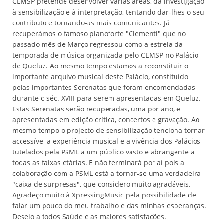
CEMSP pretende desenvolver várias áreas, da investigação
à sensibilização e à interpretação, tentando dar-lhes o seu
contributo e tornando-as mais comunicantes. Já
recuperámos o famoso pianoforte "Clementi" que no
passado mês de Março regressou como a estrela da
temporada de música organizada pelo CEMSP no Palácio
de Queluz. Ao mesmo tempo estamos a reconstituir o
importante arquivo musical deste Palácio, constituído
pelas importantes Serenatas que foram encomendadas
durante o séc. XVIII para serem apresentadas em Queluz.
Estas Serenatas serão recuperadas, uma por ano, e
apresentadas em edição crítica, concertos e gravação. Ao
mesmo tempo o projecto de sensibilização tenciona tornar
accessível a experiência musical e a vivência dos Palácios
tutelados pela PSML a um público vasto e abrangente a
todas as faixas etárias. E não terminará por aí pois a
colaboração com a PSML está a tornar-se uma verdadeira
"caixa de surpresas", que considero muito agradáveis.
Agradeço muito à XpressingMusic pela possibilidade de
falar um pouco do meu trabalho e das minhas esperanças.
Desejo a todos Saúde e as maiores satisfações.