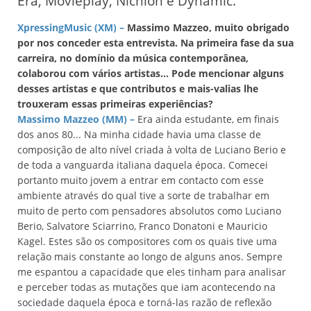
Era, Movieplay, Nichion e Dynamic.
XpressingMusic (XM) –
Massimo Mazzeo, muito obrigado
por nos conceder esta entrevista. Na primeira fase da sua
carreira, no domínio da música contemporânea,
colaborou com vários artistas... Pode mencionar alguns
desses artistas e que contributos e mais-valias lhe
trouxeram essas primeiras experiências?
Massimo Mazzeo (MM) –
Era ainda estudante, em finais
dos anos 80... Na minha cidade havia uma classe de
composição de alto nível criada à volta de Luciano Berio e
de toda a vanguarda italiana daquela época. Comecei
portanto muito jovem a entrar em contacto com esse
ambiente através do qual tive a sorte de trabalhar em
muito de perto com pensadores absolutos como Luciano
Berio, Salvatore Sciarrino, Franco Donatoni e Mauricio
Kagel. Estes são os compositores com os quais tive uma
relação mais constante ao longo de alguns anos. Sempre
me espantou a capacidade que eles tinham para analisar
e perceber todas as mutações que iam acontecendo na
sociedade daquela época e torná-las razão de reflexão