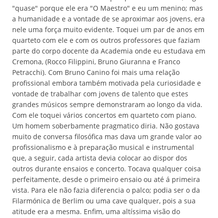
"quase" porque ele era "O Maestro" e eu um menino; mas
a humanidade e a vontade de se aproximar aos jovens, era
nele uma força muito evidente. Toquei um par de anos em
quarteto com ele e com os outros professores que faziam
parte do corpo docente da Academia onde eu estudava em
Cremona, (Rocco Filippini, Bruno Giuranna e Franco
Petracchi). Com Bruno Canino foi mais uma relação
profissional embora também motivada pela curiosidade e
vontade de trabalhar com jovens de talento que estes
grandes músicos sempre demonstraram ao longo da vida.
Com ele toquei vários concertos em quarteto com piano.
Um homem soberbamente pragmatico diria. Não gostava
muito de conversa filosófica mas dava um grande valor ao
profissionalismo e à preparação musical e instrumental
que, a seguir, cada artista devia colocar ao dispor dos
outros durante ensaios e concerto. Tocava qualquer coisa
perfeitamente, desde o primeiro ensaio ou até á primeira
vista. Para ele não fazia diferencia o palco; podia ser o da
Filarmónica de Berlim ou uma cave qualquer, pois a sua
atitude era a mesma. Enfim, uma altíssima visão do