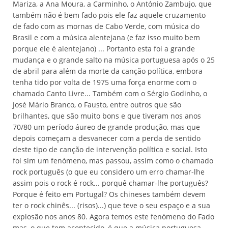
Mariza, a Ana Moura, a Carminho, o António Zambujo, que
também não é bem fado pois ele faz aquele cruzamento
de fado com as mornas de Cabo Verde, com música do
Brasil e com a música alentejana (e faz isso muito bem
porque ele é alentejano) ... Portanto esta foi a grande
mudança e o grande salto na música portuguesa após o 25
de abril para além da morte da canção política, embora
tenha tido por volta de 1975 uma força enorme com o
chamado Canto Livre... Também com o Sérgio Godinho, o
José Mário Branco, o Fausto, entre outros que são
brilhantes, que são muito bons e que tiveram nos anos
70/80 um período áureo de grande produção, mas que
depois começam a desvanecer com a perda de sentido
deste tipo de canção de intervenção política e social. Isto
foi sim um fenómeno, mas passou, assim como o chamado
rock português (o que eu considero um erro chamar-lhe
assim pois o rock é rock... porquê chamar-lhe português?
Porque é feito em Portugal? Os chineses também devem
ter o rock chinês... (risos)...) que teve o seu espaço e a sua
explosão nos anos 80. Agora temos este fenómeno do Fado
mas, o que tem acontecido, é que a música portuguesa