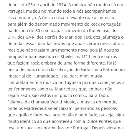
depois do 25 de abril de 1974. A música não mudou só em
Portugal, mudou no mundo todo e nós acompanhámos
essa mudança. A única coisa relevante que aconteceu,
para além do denominado movimento do Rock Português
na década de 80 com o aparecimento do Rui Veloso, dos
UHF, dos GNR, dos Heróis do Mar, dos Táxi, dos Jáfumega e
de todas essas bandas novas que apareceram nessa altura
mas que não traziam um momento novo, pois já noutros
tempos tinham existido os Sheiks, os 1111, entre outros
que faziam rock, embora de uma forma diferente, foi já
nesta década, com a classificação do Fado como Património
Imaterial de Humanidade. Isto, para mim, muda
completamente a música portuguesa porque começamos a
ter fenómenos como os Madredeus que, embora não
sejam Fado, são vistos um pouco como... para-fado.
Falamos da chamada World Music, a música do mundo,
onde os Madredeus se encaixam, pensando as pessoas
que aquilo é fado mas aquilo não é bem fado, ou seja, algo
muito idêntico ao que aconteceu com a Dulce Pontes que
teve um sucesso enorme fora de Portugal. Depois vieram a