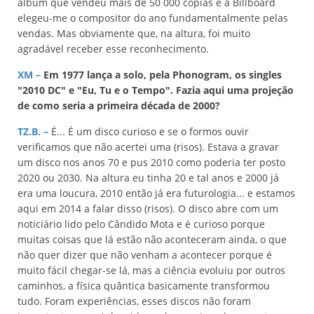
álbum que vendeu mais de 50 000 cópias e a Billboard
elegeu-me o compositor do ano fundamentalmente pelas
vendas. Mas obviamente que, na altura, foi muito
agradável receber esse reconhecimento.
XM –
Em 1977 lança a solo, pela Phonogram, os singles
"2010 DC" e "Eu, Tu e o Tempo". Fazia aqui uma projeção
de como seria a primeira década de 2000?
TZ.B. –
É... É um disco curioso e se o formos ouvir
verificamos que não acertei uma (risos). Estava a gravar
um disco nos anos 70 e pus 2010 como poderia ter posto
2020 ou 2030. Na altura eu tinha 20 e tal anos e 2000 já
era uma loucura, 2010 então já era futurologia... e estamos
aqui em 2014 a falar disso (risos). O disco abre com um
noticiário lido pelo Cândido Mota e é curioso porque
muitas coisas que lá estão não aconteceram ainda, o que
não quer dizer que não venham a acontecer porque é
muito fácil chegar-se lá, mas a ciência evoluiu por outros
caminhos, a física quântica basicamente transformou
tudo. Foram experiências, esses discos não foram