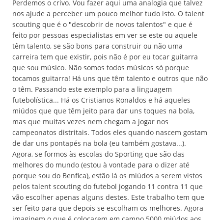
Perdemos o crivo. Vou fazer aqui uma analogia que talvez
nos ajude a perceber um pouco melhor tudo isto. O talent
scouting que é o "descobrir de novos talentos" e que é
feito por pessoas especialistas em ver se este ou aquele
têm talento, se são bons para construir ou não uma
carreira tem que existir, pois não é por eu tocar guitarra
que sou músico. Não somos todos músicos só porque
tocamos guitarra! Há uns que têm talento e outros que não
o têm. Passando este exemplo para a linguagem
futebolística... Há os Cristianos Ronaldos e há aqueles
miúdos que que têm jeito para dar uns toques na bola,
mas que muitas vezes nem chegam a jogar nos
campeonatos distritais. Todos eles quando nascem gostam
de dar uns pontapés na bola (eu também gostava...).
Agora, se formos às escolas do Sporting que são das
melhores do mundo (estou à vontade para o dizer até
porque sou do Benfica), estão lá os miúdos a serem vistos
pelos talent scouting do futebol jogando 11 contra 11 que
vão escolher apenas alguns destes. Este trabalho tem que
ser feito para que depois se escolham os melhores. Agora
imaginem o que é colocarem em campo 5000 miúdos aos