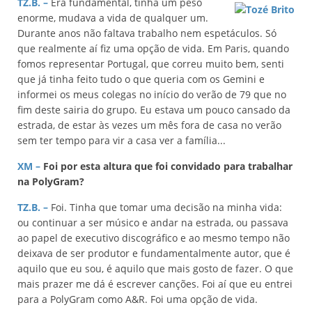
TZ.B. –
Era fundamental, tinha um peso
enorme, mudava a vida de qualquer um.
Durante anos não faltava trabalho nem espetáculos. Só
que realmente aí fiz uma opção de vida. Em Paris, quando
fomos representar Portugal, que correu muito bem, senti
que já tinha feito tudo o que queria com os Gemini e
informei os meus colegas no início do verão de 79 que no
fim deste sairia do grupo. Eu estava um pouco cansado da
estrada, de estar às vezes um mês fora de casa no verão
sem ter tempo para vir a casa ver a família...
XM –
Foi por est
a altura que foi convidado para trabalhar
na PolyGram?
TZ.B. –
Foi. Tinha que tomar uma decisão na minha vida:
ou continuar a ser músico e andar na estrada, ou passava
ao papel de executivo discográfico e ao mesmo tempo não
deixava de ser produtor e fundamentalmente autor, que é
aquilo que eu sou, é aquilo que mais gosto de fazer. O que
mais prazer me dá é escrever canções. Foi aí que eu entrei
para a PolyGram como A&R. Foi uma opção de vida.