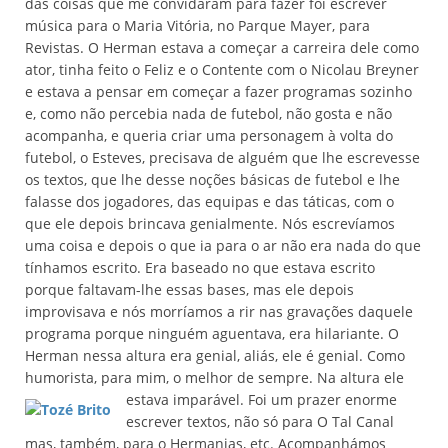
das coisas que me convidaram para fazer foi escrever
música para o Maria Vitória, no Parque Mayer, para
Revistas. O Herman estava a começar a carreira dele como
ator, tinha feito o Feliz e o Contente com o Nicolau Breyner
e estava a pensar em começar a fazer programas sozinho
e, como não percebia nada de futebol, não gosta e não
acompanha, e queria criar uma personagem à volta do
futebol, o Esteves, precisava de alguém que lhe escrevesse
os textos, que lhe desse noções básicas de futebol e lhe
falasse dos jogadores, das equipas e das táticas, com o
que ele depois brincava genialmente. Nós escrevíamos
uma coisa e depois o que ia para o ar não era nada do que
tínhamos escrito. Era baseado no que estava escrito
porque faltavam-lhe essas bases, mas ele depois
improvisava e nós morríamos a rir nas gravações daquele
programa porque ninguém aguentava, era hilariante. O
Herman nessa altura era genial, aliás, ele é genial. Como
humorista, para mim, o melhor de sempre. Na altura ele
estava imparável. Foi um prazer
enorme
escrever textos, não só para O Tal Canal
mas, também, para o Hermanias, etc. Acompanhámos