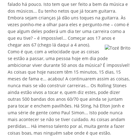
falado há pouco. Isto tem que ser feito a bem da música e
dos músicos... Eu tenho netos que já tocam guitarra.
Embora sejam crianças já dão uns toques na guitarra. Às
vezes ponho-me a olhar para eles e pergunto-me – como é
que algum deles poderá um dia ter uma carreira como a
que eu tive? – é impossível... Começar aos 17 anos e
chegar aos 67 (chego lá daqui
a 4 anos).
Como é que, com a velocidade que as coisas
se estão a passar, uma pessoa hoje em dia pode
ambicionar viver durante 50 anos da música? É impossível!
As coisas que hoje nascem têm 15 minutos, 15 dias, 15
meses de fama e... acabou! A continuarem assim as coisas,
nunca mais se vão construir carreiras... Os Rolling Stones
ainda estão vivos a tocar e, quem diz estes, pode dizer
outras 500 bandas dos anos 60/70 que ainda se juntam
para tocar e enchem pavilhões. Há Sting, há Elton Jonh e
uma série de gente como Paul Simon... Isto pode nunca
mais acontecer se não se tiver cuidado. As coisas andam
perdidas... Há imenso talento por aí, muita gente a fazer
coisas boas, mas ninguém sabe onde é que estão.