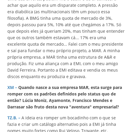
achar que aquilo era um disparate completo. A pressão
era diabólica (as multinacionais têm um pouco essa
filosofia). A BMG tinha uma quota de mercado de 3%,
depois passou para 5%, 10% até que chegámos a 17%. Só
que depois eles já queriam 20%, mas tinham que entender
que os outros também estavam cá... 17% era uma
excelente quota de mercado... Falei com o meu presidente
e saí para fundar o meu próprio projeto, a MAR. A minha
própria empresa, a MAR tinha uma estrutura de A&R e
produção. Fiz uma aliança com a EMI, com o meu amigo
David Ferreira. Portanto a EMI editava e vendia os meus
discos enquanto eu produzia e gravava.
XM –
Quando nasce a sua empresa MAR, esta surge para
romper com os padrões definidos pelo status quo de
então? Lúcia Moniz, Ayamonte, Francisco Mendes e
Darrasar são fruto desta nova "aventura" empresarial?
TZ.B. –
A ideia era romper um bocadinho com o que se
fazia e criar um catálogo alternativo pois a EMI já tinha
nomes muito fortes como Rui Veloso, Trovante, etc.