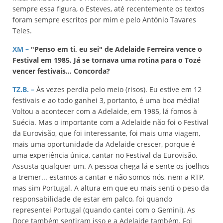
sempre essa figura, o Esteves, até recentemente os textos
foram sempre escritos por mim e pelo António Tavares
Teles.
XM –
"Penso em ti, eu sei" de Adelaide Ferreira vence o
Festival em 1985. Já se tornava uma rotina para o T
ozé
vencer festivais... Concorda?
TZ.B. –
Às vezes perdia pelo meio (risos). Eu estive em 12
festivais e ao todo ganhei 3, portanto, é uma boa média!
Voltou a acontecer com a Adelaide, em 1985, lá fomos à
Suécia. Mas o importante com a Adelaide não foi o Festival
da Eurovisão, que foi interessante, foi mais uma viagem,
mais uma oportunidade da Adelaide crescer, porque é
uma experiência única, cantar no Festival da Eurovisão.
Assusta qualquer um. A pessoa chega lá e sente os joelhos
a tremer... estamos a cantar e não somos nós, nem a RTP,
mas sim Portugal. A altura em que eu mais senti o peso da
responsabilidade de estar em palco, foi quando
representei Portugal (quando cantei com o Gemini). As
Doce também sentiram isso e a Adelaide também. Foi