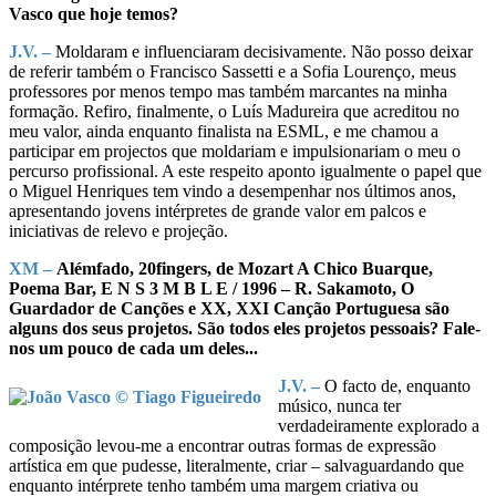
Vasco que hoje temos?
J.V. –
Moldaram e influenciaram decisivamente. Não posso deixar
de referir também o Francisco Sassetti e a Sofia Lourenço, meus
professores por menos tempo mas também marcantes na minha
formação. Refiro, finalmente, o Luís Madureira que acreditou no
meu valor, ainda enquanto finalista na ESML, e me chamou a
participar em projectos que moldariam e impulsionariam o meu o
percurso profissional. A este respeito aponto igualmente o papel que
o Miguel Henriques tem vindo a desempenhar nos últimos anos,
apresentando jovens intérpretes de grande valor em palcos e
iniciativas de relevo e projeção.
XM –
Alémfado, 20fingers, de Mozart A Chico Buarque,
Poema Bar, E N S 3 M B L E / 1996 – R. Sakamoto, O
Guardador de Canções e XX, XXI Canção Portuguesa são
alguns dos seus projetos. São todos eles projetos pessoais? Fale-
nos um pouco de cada um deles...
J.V. –
O facto de, enquanto
músico, nunca ter
verdadeiramente explorado a
composição levou-me a encontrar outras formas de expressão
artística em que pudesse, literalmente, criar – salvaguardando que
enquanto intérprete tenho também uma margem criativa ou