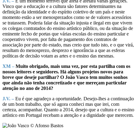
J.V. –
É um momento terrível que afeta e afetará várias gerações.
Vinco que a educação e a cultura são fatores determinantes na
definição da identidade e do espírito coletivo de um país e neste
momento estão a ser menosprezados como se de valores acessórios
se tratassem. Poderia falar da situação injusta e ilegal em que vivem
os colegas contratados do ensino artístico público, ou da situação de
eminente fecho de portas que várias escolas do ensino particular e
cooperativo vivem, por falta de pagamento dos contratos de
associação por parte do estado, mas creio que tudo isto, e o que virá,
resultam do menosprezo, desprezo e ignorância a que as esferas
políticas de decisão votam as artes e o ensino das mesmas.
XM –
Muito obrigado, mais uma vez, por esta partilha com os
nossos leitores e seguidores. Há alguns projetos novos para
breve que deseje partilhar? O João Vasco tem muitos sonhos
que ainda não tenha concretizado e que mereçam particular
atenção no ano de 2014?
J.V. –
Eu é que agradeço a oportunidade. Desejo-lhes a continuação
de um bom trabalho, que só agora conheci mas que irei, com
certeza, acompanhar. Quanto a 2014, desejo que a cultura e o ensino
artístico em Portugal recebam a atenção e a dignidade que merecem.