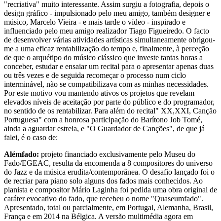
"recriativa" muito interessante. Assim surgiu a fotografia, depois o
design gráfico - impulsionado pelo meu amigo, também designer e
músico, Marcelo Vieira - e mais tarde o vídeo - inspirado e
influenciado pelo meu amigo realizador Tiago Figueiredo. O facto
de desenvolver várias atividades artísticas simultaneamente obrigou-
me a uma eficaz rentabilização do tempo e, finalmente, à perceção
de que o arquétipo do músico clássico que investe tantas horas a
conceber, estudar e ensaiar um recital para o apresentar apenas duas
ou três vezes e de seguida recomeçar o processo num ciclo
interminável, não se compatibilizava com as minhas necessidades.
Por este motivo vou mantendo ativos os projetos que revelam
elevados níveis de aceitação por parte do público e do programador,
no sentido de os rentabilizar. Para além do recital" XX,XXI, Canção
Portuguesa" com a honrosa participação do Barítono Job Tomé,
ainda a aguardar estreia, e "O Guardador de Canções", de que já
falei, é o caso de:
Alémfado:
projeto financiado exclusivamente pelo Museu do
Fado/EGEAC, resulta da encomenda a 8 compositores do universo
do Jazz e da música erudita/contemporânea. O desafio lançado foi o
de recriar para piano solo alguns dos fados mais conhecidos. Ao
pianista e compositor Mário Laginha foi pedida uma obra original de
caráter evocativo do fado, que recebeu o nome "Quaseumfado".
Apresentado, total ou parcialmente, em Portugal, Alemanha, Brasil,
França e em 2014 na Bélgica. A versão multimédia agora em