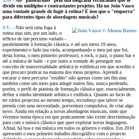
XM –
Ao "passearmos" pela sua biografia verificamos que se
divide em múltiplos e contrastantes projetos. Há no João Vasco
uma vontade grande de fugir à rotina? É isso que o "empurra"
para diferentes tipos de abordagens musicais?
J.V. –
Não será uma fuga à
rotina mas sim, por um lado, o
reflexo de um percurso variado -
paralelamente à formação clássica, e até aos meus 19 anos,
experimentei o fado (na viola, acompanhando o meu pai que foi,
desta forma, o meu primeiro professor), o rock, o jazz, o piano bar e
até a música de baile - e por outro a vontade de perseguir um
conceito de transversalidade artística (e estilística) em que acredito e
que procuro praticar na maioria dos meus projetos. Aprendi a
encarar o meu percurso "erudito" não apenas como um fim mas
também como um meio para atingir outros fins, nunca perdendo,
porém, o perfil de pianista de formação clássica que, essencialmente,
define a minha identidade artística e estilística. Quanto ao facto de
ter vários projectos ao mesmo tempo, reconheço que talvez se
prenda com uma necessidade, porventura compulsiva, de criar algo
novo. Ainda em relação a novas abordagens musicais, sinto que
vivemos numa época em que praticamente não existe descriminação
para com o músico clássico que quer explorar novas linguagens.
Afinal, há boa e má música em todos os géneros e estilos. Em 2010
apresentei o meu primeiro trabalho discográfico com o projecto