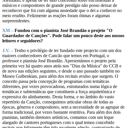
Alémfado, e apesar de ter sido concebido sobre encomendas a
músicos e compositores de grande prestígio não posso deixar de
reconhecer que foi com alguma ansiedade que o dei a conhecer no
meio erudito. Felizmente as reações foram ótimas e algumas
surpreendentes.
XM –
Fundou com o pianista José Brandão o projeto "O
Guardador de Canções". Pode falar um pouco deste aos nossos
leitores e seguidores?
J.V. –
Tenho o privilégio de ter fundado este projecto com um dos
maiores conhecedores de Cancão que temos em Portugal, o
professor e pianista José Brandão. Apresentámos o projeto pela
primeira vez há quatro anos atrás nos "Dias da Música" do CCB e
de novo nas edições seguintes, e desde o ano passado também no
Museu Gulbenkian, para além dos recitais avulso que surgem. O
conceito passa pela concepção de programas com temáticas
diferentes, por vezes provocadoras, estruturados numa lógica de
temáticas e subtemáticas que constituem a força arquitetónica e
expressiva do alinhamento. Desta forma, e no âmbito do vasto
repertório da Canção, conseguimos articular obras de todas as
épocas, géneros e compositores, sem a necessidade de as agrupar de
forma tradicional, por vezes bastante restritiva. Para além dos dois
pianistas, também diretores artísticos, contamos com um leque
alargado de cantores portugueses com o qual temos concebido
recitais que felizmente têm tido excelente adesão, contrariando de