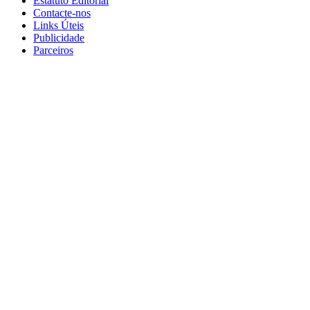
Estatuto Editorial
Contacte-nos
Links Úteis
Publicidade
Parceiros