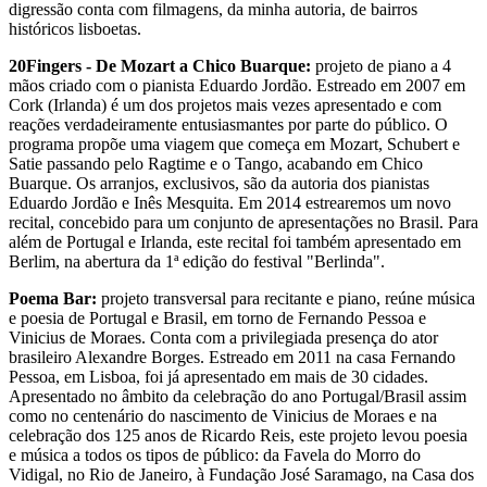
digressão conta com filmagens, da minha autoria, de bairros
históricos lisboetas.
20Fingers - De Mozart a Chico Buarque:
projeto de piano a 4
mãos criado com o pianista Eduardo Jordão. Estreado em 2007 em
Cork (Irlanda) é um dos projetos mais vezes apresentado e com
reações verdadeiramente entusiasmantes por parte do público. O
programa propõe uma viagem que começa em Mozart, Schubert e
Satie passando pelo Ragtime e o Tango, acabando em Chico
Buarque. Os arranjos, exclusivos, são da autoria dos pianistas
Eduardo Jordão e Inês Mesquita. Em 2014 estrearemos um novo
recital, concebido para um conjunto de apresentações no Brasil. Para
além de Portugal e Irlanda, este recital foi também apresentado em
Berlim, na abertura da 1ª edição do festival "Berlinda".
Poema Bar:
projeto transversal para recitante e piano, reúne música
e poesia de Portugal e Brasil, em torno de Fernando Pessoa e
Vinicius de Moraes. Conta com a privilegiada presença do ator
brasileiro Alexandre Borges. Estreado em 2011 na casa Fernando
Pessoa, em Lisboa, foi já apresentado em mais de 30 cidades.
Apresentado no âmbito da celebração do ano Portugal/Brasil assim
como no centenário do nascimento de Vinicius de Moraes e na
celebração dos 125 anos de Ricardo Reis, este projeto levou poesia
e música a todos os tipos de público: da Favela do Morro do
Vidigal, no Rio de Janeiro, à Fundação José Saramago, na Casa dos