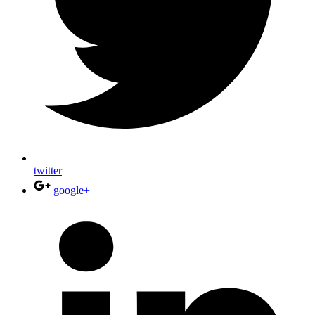
twitter
google+