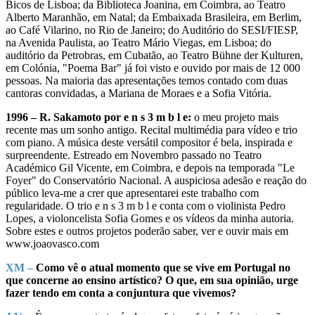
Bicos de Lisboa; da Biblioteca Joanina, em Coimbra, ao Teatro
Alberto Maranhão, em Natal; da Embaixada Brasileira, em Berlim,
ao Café Vilarino, no Rio de Janeiro; do Auditório do SESI/FIESP,
na Avenida Paulista, ao Teatro Mário Viegas, em Lisboa; do
auditório da Petrobras, em Cubatão, ao Teatro Bühne der Kulturen,
em Colónia, "Poema Bar" já foi visto e ouvido por mais de 12 000
pessoas. Na maioria das apresentações temos contado com duas
cantoras convidadas, a Mariana de Moraes e a Sofia Vitória.
1996 – R. Sakamoto por e n s 3 m b l e:
o meu projeto mais
recente mas um sonho antigo. Recital multimédia para vídeo e trio
com piano. A música deste versátil compositor é bela, inspirada e
surpreendente. Estreado em Novembro passado no Teatro
Académico Gil Vicente, em Coimbra, e depois na temporada "Le
Foyer" do Conservatório Nacional. A auspiciosa adesão e reação do
público leva-me a crer que apresentarei este trabalho com
regularidade. O trio e n s 3 m b l e conta com o violinista Pedro
Lopes, a violoncelista Sofia Gomes e os vídeos da minha autoria.
Sobre estes e outros projetos poderão saber, ver e ouvir mais em
www.joaovasco.com
XM –
Como vê o atual momento que se vive em Portugal no
que concerne ao ensino artístico? O que, em sua opinião, urge
fazer tendo em conta a conjuntura que vivemos?