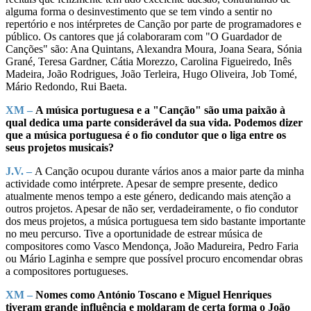
alguma forma o desinvestimento que se tem vindo a sentir no
repertório e nos intérpretes de Canção por parte de programadores e
público. Os cantores que já colaboraram com "O Guardador de
Canções" são: Ana Quintans, Alexandra Moura, Joana Seara, Sónia
Grané, Teresa Gardner, Cátia Morezzo, Carolina Figueiredo, Inês
Madeira, João Rodrigues, João Terleira, Hugo Oliveira, Job Tomé,
Mário Redondo, Rui Baeta.
XM –
A música portuguesa e a "Canção" são uma paixão à
qual dedica uma parte considerável da sua vida. Podemos dizer
que a música portuguesa é o fio condutor que o liga entre os
seus projetos musicais?
J.V. –
A Canção ocupou durante vários anos a maior parte da minha
actividade como intérprete. Apesar de sempre presente, dedico
atualmente menos tempo a este género, dedicando mais atenção a
outros projetos. Apesar de não ser, verdadeiramente, o fio condutor
dos meus projetos, a música portuguesa tem sido bastante importante
no meu percurso. Tive a oportunidade de estrear música de
compositores como Vasco Mendonça, João Madureira, Pedro Faria
ou Mário Laginha e sempre que possível procuro encomendar obras
a compositores portugueses.
XM –
Nomes como António Toscano e Miguel Henriques
tiveram grande influência e moldaram de certa forma o João