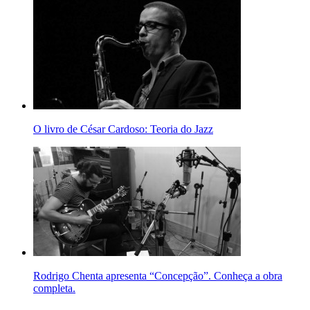
O livro de César Cardoso: Teoria do Jazz
Rodrigo Chenta apresenta “Concepção”. Conheça a obra
completa.