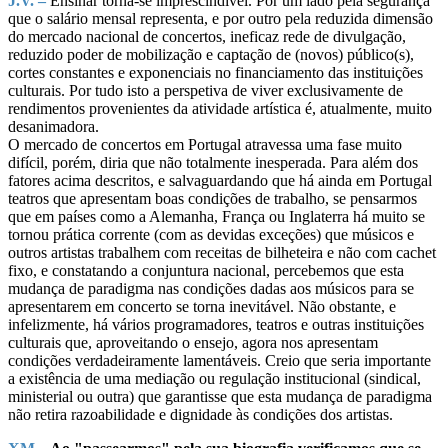
J.V. –
Ensinar torna-se imprescindível. Por um lado pela segurança
que o salário mensal representa, e por outro pela reduzida dimensão
do mercado nacional de concertos, ineficaz rede de divulgação,
reduzido poder de mobilização e captação de (novos) público(s),
cortes constantes e exponenciais no financiamento das instituições
culturais. Por tudo isto a perspetiva de viver exclusivamente de
rendimentos provenientes da atividade artística é, atualmente, muito
desanimadora.
O mercado de concertos em Portugal atravessa uma fase muito
difícil, porém, diria que não totalmente inesperada. Para além dos
fatores acima descritos, e salvaguardando que há ainda em Portugal
teatros que apresentam boas condições de trabalho, se pensarmos
que em países como a Alemanha, França ou Inglaterra há muito se
tornou prática corrente (com as devidas exceções) que músicos e
outros artistas trabalhem com receitas de bilheteira e não com cachet
fixo, e constatando a conjuntura nacional, percebemos que esta
mudança de paradigma nas condições dadas aos músicos para se
apresentarem em concerto se torna inevitável. Não obstante, e
infelizmente, há vários programadores, teatros e outras instituições
culturais que, aproveitando o ensejo, agora nos apresentam
condições verdadeiramente lamentáveis. Creio que seria importante
a existência de uma mediação ou regulação institucional (sindical,
ministerial ou outra) que garantisse que esta mudança de paradigma
não retira razoabilidade e dignidade às condições dos artistas.