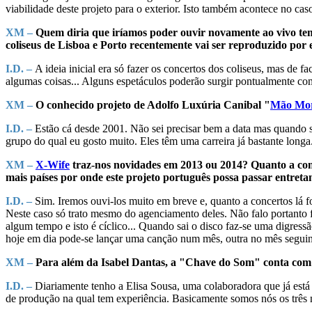
viabilidade deste projeto para o exterior. Isto também acontece no cas
XM –
Quem diria que iríamos poder ouvir novamente ao vivo tem
coliseus de Lisboa e Porto recentemente vai ser reproduzido por 
I.D. –
A ideia inicial era só fazer os concertos dos coliseus, mas de 
algumas coisas... Alguns espetáculos poderão surgir pontualmente co
XM –
O conhecido projeto de Adolfo Luxúria Canibal "
Mão Mo
I.D. –
Estão cá desde 2001. Não sei precisar bem a data mas quando s
grupo do qual eu gosto muito. Eles têm uma carreira já bastante longa
XM –
X-Wife
traz-nos novidades em 2013 ou 2014? Quanto a conc
mais países por onde este projeto português possa passar entreta
I.D. –
Sim. Iremos ouvi-los muito em breve e, quanto a concertos lá 
Neste caso só trato mesmo do agenciamento deles. Não falo portanto fo
algum tempo e isto é cíclico... Quando sai o disco faz-se uma digre
hoje em dia pode-se lançar uma canção num mês, outra no mês seguint
XM –
Para além da Isabel Dantas, a "Chave do Som" conta com m
I.D. –
Diariamente tenho a Elisa Sousa, uma colaboradora que já está 
de produção na qual tem experiência. Basicamente somos nós os três