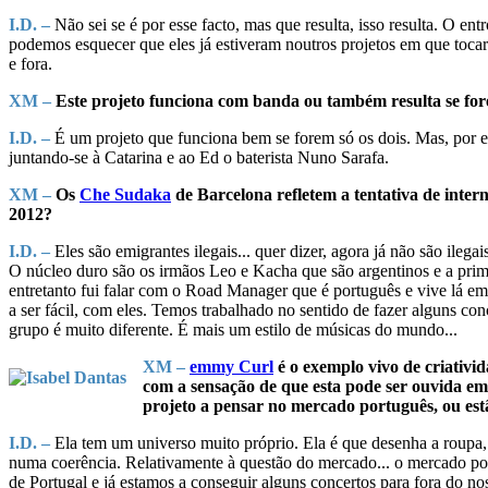
I.D. –
Não sei se é por esse facto, mas que resulta, isso resulta. O e
podemos esquecer que eles já estiveram noutros projetos em que toc
e fora.
XM –
Este projeto funciona com banda ou também resulta se for
I.D. –
É um projeto que funciona bem se forem só os dois. Mas, por 
juntando-se à Catarina e ao Ed o baterista Nuno Sarafa.
XM –
Os
Che Sudaka
de Barcelona refletem a tentativa de inte
2012?
I.D. –
Eles são emigrantes ilegais... quer dizer, agora já não são ilega
O núcleo duro são os irmãos Leo e Kacha que são argentinos e a prim
entretanto fui falar com o Road Manager que é português e vive lá em
a ser fácil, com eles. Temos trabalhado no sentido de fazer alguns con
grupo é muito diferente. É mais um estilo de músicas do mundo...
XM –
emmy Curl
é o exemplo vivo de criativi
com a sensação de que esta pode ser ouvida e
projeto a pensar no mercado português, ou est
I.D. –
Ela tem um universo muito próprio. Ela é que desenha a roupa, 
numa coerência. Relativamente à questão do mercado... o mercado por
de Portugal e já estamos a conseguir alguns concertos para fora do 