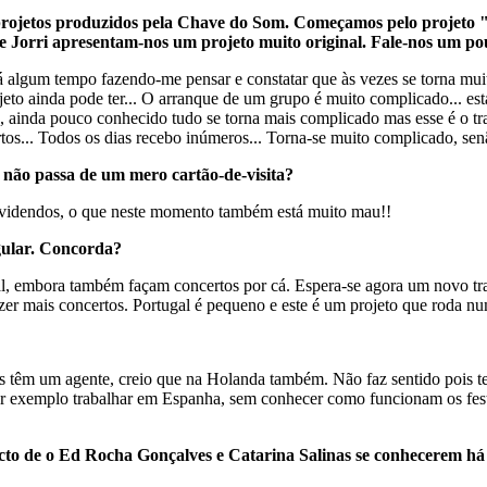
rojetos produzidos pela Chave do Som. Começamos pelo projeto 
e Jorri apresentam-nos um projeto muito original. Fale-nos um po
á algum tempo fazendo-me pensar e constatar que às vezes se torna mu
ojeto ainda pode ter... O arranque de um grupo é muito complicado... es
, ainda pouco conhecido tudo se torna mais complicado mas esse é o tr
tos... Todos os dias recebo inúmeros... Torna-se muito complicado, senã
não passa de um mero cartão-de-visita?
ividendos, o que neste momento também está muito mau!!
gular. Concorda?
l, embora também façam concertos por cá. Espera-se agora um novo trab
r mais concertos. Portugal é pequeno e este é um projeto que roda num
têm um agente, creio que na Holanda também. Não faz sentido pois tem
 exemplo trabalhar em Espanha, sem conhecer como funcionam os festivai
cto de o Ed Rocha Gonçalves e Catarina Salinas se conhecerem há