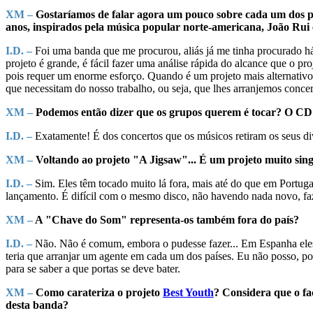
XM –
Gostaríamos de falar agora um pouco sobre cada um dos p
anos, inspirados pela música popular norte-americana, João Rui 
I.D. –
Foi uma banda que me procurou, aliás já me tinha procurado h
projeto é grande, é fácil fazer uma análise rápida do alcance que o pr
pois requer um enorme esforço. Quando é um projeto mais alternativo
que necessitam do nosso trabalho, ou seja, que lhes arranjemos concer
XM –
Podemos então dizer que os grupos querem é tocar? O CD 
I.D. –
Exatamente! É dos concertos que os músicos retiram os seus d
XM –
Voltando ao projeto "A Jigsaw"... É um projeto muito sin
I.D. –
Sim. Eles têm tocado muito lá fora, mais até do que em Portuga
lançamento. É difícil com o mesmo disco, não havendo nada novo, faze
XM –
A "Chave do Som" representa-os também fora do país?
I.D. –
Não. Não é comum, embora o pudesse fazer... Em Espanha eles 
teria que arranjar um agente em cada um dos países. Eu não posso, por
para se saber a que portas se deve bater.
XM –
Como carateriza o projeto
Best Youth
? Considera que o fa
desta banda?