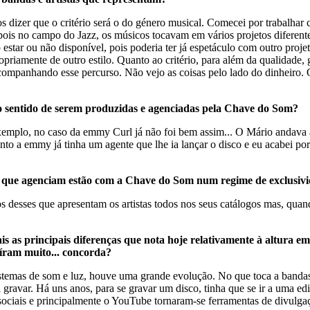
os dizer que o critério será o do género musical. Comecei por trabalh
is no campo do Jazz, os músicos tocavam em vários projetos diferentes
star ou não disponível, pois poderia ter já espetáculo com outro proj
riamente de outro estilo. Quanto ao critério, para além da qualidade, g
mpanhando esse percurso. Não vejo as coisas pelo lado do dinheiro. 
sentido de serem produzidas e agenciadas pela Chave do Som?
emplo, no caso da emmy Curl já não foi bem assim... O Mário andava a 
nto a emmy já tinha um agente que lhe ia lançar o disco e eu acabei por 
os que agenciam estão com a Chave do Som num regime de exclusivi
 desses que apresentam os artistas todos nos seus catálogos mas, quand
is as principais diferenças que nota hoje relativamente à altura e
uíram muito... concorda?
temas de som e luz, houve uma grande evolução. No que toca a bandas
 gravar. Há uns anos, para se gravar um disco, tinha que se ir a uma ed
s sociais e principalmente o YouTube tornaram-se ferramentas de divulga