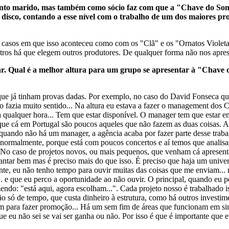
uanto marido, mas também como sócio faz com que a "Chave do So
 disco, contando a esse nível com o trabalho de um dos maiores pro
e casos em que isso aconteceu como com os "Clã" e os "Ornatos Violeta
tros há que elegem outros produtores. De qualquer forma não nos apre
ar. Qual é a melhor altura para um grupo se apresentar à "Chave
os que já tinham provas dadas. Por exemplo, no caso do David Fonseca q
fazia muito sentido... Na altura eu estava a fazer o management dos C
 qualquer hora... Tem que estar disponível. O manager tem que estar em
o que cá em Portugal são poucos aqueles que não fazem as duas coisas. 
 quando não há um manager, a agência acaba por fazer parte desse tra
ormalmente, porque está com poucos concertos e aí temos que analisar 
o No caso de projetos novos, ou mais pequenos, que venham cá apresent
ar bem mas é preciso mais do que isso. É preciso que haja um universo 
nte, eu não tenho tempo para ouvir muitas das coisas que me enviam... 
... e que eu perco a oportunidade ao não ouvir. O principal, quando eu p
endo: "está aqui, agora escolham...". Cada projeto nosso é trabalhado
o só de tempo, que custa dinheiro à estrutura, como há outros investim
lguém para fazer promoção... Há um sem fim de áreas que funcionam em s
ue eu não sei se vai ser ganha ou não. Por isso é que é importante que e