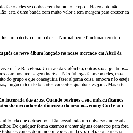
e do facto deles se conhecerem há muito tempo... No entanto não
ião, esta é uma banda com muito valor e tem margem para crescer cá
dos um baterista e um baixista. Normalmente funcionam em trio
ortuguês ao novo álbum lançado no nosso mercado em Abril de
les vivem lá e Barcelona. Uns são da Colômbia, outros são argentinos...
ores com uma mensagem incrível. Não fui logo falar com eles, mas
uito do grupo e que conseguiria fazer alguma coisa, embora não esteja
iás, ninguém tem feito tantos concertos quantos desejaria. Mas este
visão integrada das artes. Quando ouvimos a sua música ficamos
uestão do mercado e da dimensão do mesmo... emmy Curl é um
ui foi ela que o desenhou. Ela possui todo um universo que resulta
lhor. De qualquer forma estamos a tentar alguns contactos para fora
e todos os cantos do mundo que gostam da voz dela, o que mostra a