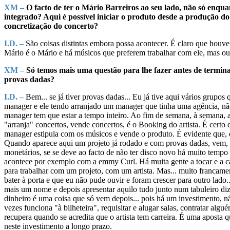
XM –
O facto de ter o Mário Barreiros ao seu lado, não só enq
integrado? Aqui é possível iniciar o produto desde a produção do
concretização do concerto?
I.D. –
São coisas distintas embora possa acontecer. É claro que houv
Mário é o Mário e há músicos que preferem trabalhar com ele, mas ou
XM –
Só temos mais uma questão para lhe fazer antes de termin
provas dadas?
I.D. –
Bem... se já tiver provas dadas... Eu já tive aqui vários grup
manager e ele tendo arranjado um manager que tinha uma agência, não 
manager tem que estar a tempo inteiro. Ao fim de semana, à semana, a
"arranja" concertos, vende concertos, é o Booking do artista. É cert
manager estipula com os músicos e vende o produto. É evidente que,
Quando aparece aqui um projeto já rodado e com provas dadas, vem, n
monetários, se se deve ao facto de não ter disco novo há muito temp
acontece por exemplo com a emmy Curl. Há muita gente a tocar e a cant
para trabalhar com um projeto, com um artista. Mas... muito francame
bater à porta e que eu não pude ouvir e foram crescer para outro lado
mais um nome e depois apresentar aquilo tudo junto num tabuleiro diz
dinheiro é uma coisa que só vem depois... pois há um investimento, nã
vezes funciona "à bilheteira", requisitar e alugar salas, contratar a
recupera quando se acredita que o artista tem carreira. É uma aposta q
neste investimento a longo prazo.