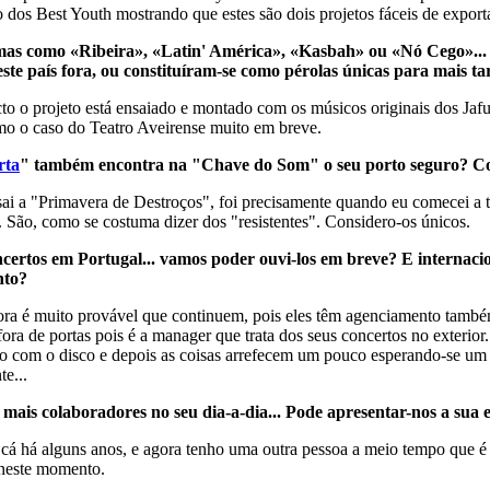
o dos Best Youth mostrando que estes são dois projetos fáceis de exporta
as como «Ribeira», «Latin' América», «Kasbah» ou «Nó Cego»... 
este país fora, ou constituíram-se como pérolas únicas para mais t
facto o projeto está ensaiado e montado com os músicos originais dos J
mo o caso do Teatro Aveirense muito em breve.
rta
" também encontra na "Chave do Som" o seu porto seguro? Com
ai a "Primavera de Destroços", foi precisamente quando eu comecei a 
. São, como se costuma dizer dos "resistentes". Considero-os únicos.
ertos em Portugal... vamos poder ouvi-los em breve? E internaci
nto?
fora é muito provável que continuem, pois eles têm agenciamento també
ra de portas pois é a manager que trata dos seus concertos no exterior.
ssão com o disco e depois as coisas arrefecem um pouco esperando-se 
e...
ais colaboradores no seu dia-a-dia... Pode apresentar-nos a sua 
cá há alguns anos, e agora tenho uma outra pessoa a meio tempo que é 
 neste momento.