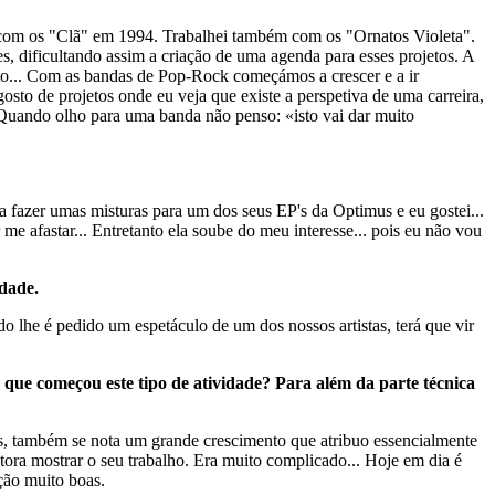
ar com os "Clã" em 1994. Trabalhei também com os "Ornatos Violeta".
, dificultando assim a criação de uma agenda para esses projetos. A
eto... Com as bandas de Pop-Rock começámos a crescer e a ir
osto de projetos onde eu veja que existe a perspetiva de uma carreira,
Quando olho para uma banda não penso: «isto vai dar muito
fazer umas misturas para um dos seus EP's da Optimus e eu gostei...
me afastar... Entretanto ela soube do meu interesse... pois eu não vou
dade.
o lhe é pedido um espetáculo de um dos nossos artistas, terá que vir
m que começou este tipo de atividade? Para além da parte técnica
, também se nota um grande crescimento que atribuo essencialmente
itora mostrar o seu trabalho. Era muito complicado... Hoje em dia é
ção muito boas.