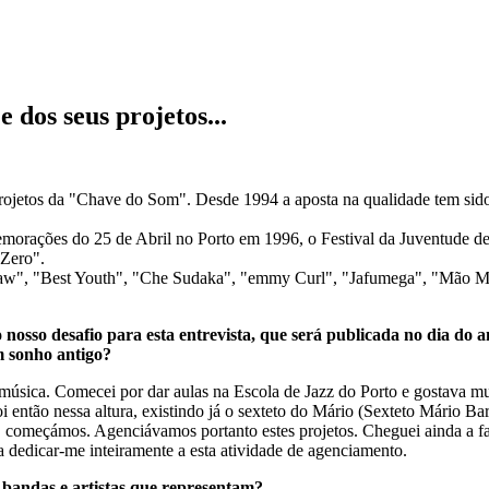
 dos seus projetos...
ojetos da "Chave do Som". Desde 1994 a aposta na qualidade tem sido u
.
orações do 25 de Abril no Porto em 1996, o Festival da Juventude de
 Zero".
aw", "Best Youth", "Che Sudaka", "emmy Curl", "Jafumega", "Mão Mort
osso desafio para esta entrevista, que será publicada no dia do a
 sonho antigo?
 música. Comecei por dar aulas na Escola de Jazz do Porto e gostava mui
 então nessa altura, existindo já o sexteto do Mário (Sexteto Mário Bar
 começámos. Agenciávamos portanto estes projetos. Cheguei ainda a fa
dedicar-me inteiramente a esta atividade de agenciamento.
s bandas e artistas que representam?