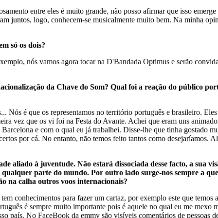
ntrosamento entre eles é muito grande, não posso afirmar que isso emerg
aram juntos, logo, conhecem-se musicalmente muito bem. Na minha opin
em só os dois?
exemplo, nós vamos agora tocar na D'Bandada Optimus e serão convida
rnacionalização da Chave do Som? Qual foi a reação do público p
is... Nós é que os representamos no território português e brasileiro. E
eira vez que os vi foi na Festa do Avante. Achei que eram uns animad
 Barcelona e com o qual eu já trabalhei. Disse-lhe que tinha gostado m
certos por cá. No entanto, não temos feito tantos como desejaríamos. Al
dade aliado à juventude. Não estará dissociada desse facto, a sua 
m qualquer parte do mundo. Por outro lado surge-nos sempre a q
ão na calha outros voos internacionais?
tem conhecimentos para fazer um cartaz, por exemplo este que temos aq
tuguês é sempre muito importante pois é aquele no qual eu me mexo me
nosso país. No FaceBook da emmy são visíveis comentários de pessoas d