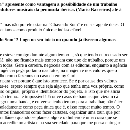
m" apresente como vantagem a possibilidade de um trabalho
dutores musicais da península ibérica, (Mário Barreiros) até à
" mas não por ele estar na "Chave do Som" e eu ser agente deles. O
sentamos como produto único e indissociável.
 do Som"? Logo no seu início ou quando já tiverem algumas
ue esteve comigo durante algum tempo..., só que tendo eu recusado ser
lã, não me ficando mais tempo para este tipo de trabalho, porque um
 todas. Gere a carreira, negoceia com as editoras, enquanto a agência
A agência pega portanto nas fotos, na imagem e nos valores que o
balho como fazemos no caso da emmy Curl.
para ver porque é que isto acontece. Se é por causa dos valores
ar-se, espero sempre que seja algo que tenha uma voz própria, como
original, próprio e identificador do projeto. É isto que me alicia
não tenho... é impossível! Já ouve casos de bandas que vieram cá
ego numa banda, é eu ver se tenho tempo para a trabalhar, não é ter
 isoladamente como peça única que é, e isso requer muito tempo. O
entos financeiros como fazer cartazes, organizar uma tour, que por
imultâneo quando se planeia algo e o dinheiro é uma coisa que se
u acredite no artista e na sua seriedade para que me possa entregar