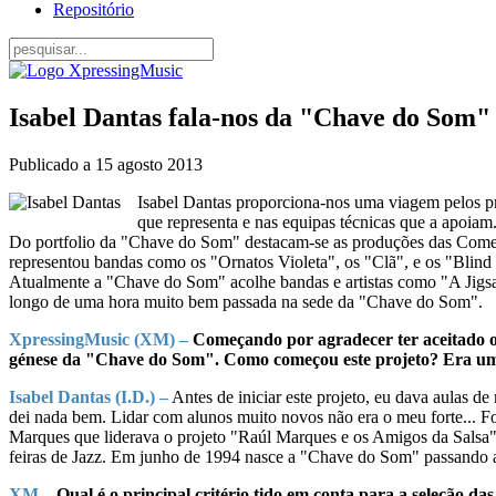
Repositório
Isabel Dantas fala-nos da "Chave do Som" e
Publicado a
15 agosto 2013
Isabel Dantas proporciona-nos uma viagem pelos pr
que representa e nas equipas técnicas que a apoiam
Do portfolio da "Chave do Som" destacam-se as produções das Comem
representou bandas como os "Ornatos Violeta", os "Clã", e os "Blind
Atualmente a "Chave do Som" acolhe bandas e artistas como "A Jigs
longo de uma hora muito bem passada na sede da "Chave do Som".
XpressingMusic (XM) –
Começando por agradecer ter aceitado o n
génese da "Chave do Som". Como começou este projeto? Era um
Isabel Dantas (I.D.) –
Antes de iniciar este projeto, eu dava aulas de
dei nada bem. Lidar com alunos muito novos não era o meu forte... Foi
Marques que liderava o projeto "Raúl Marques e os Amigos da Salsa"
feiras de Jazz. Em junho de 1994 nasce a "Chave do Som" passando a 
XM –
Qual é o principal critério tido em conta para a seleção da