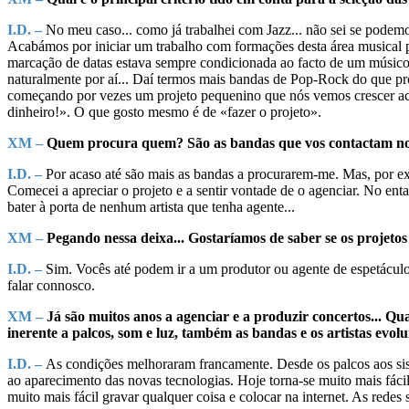
I.D. –
No meu caso... como já trabalhei com Jazz... não sei se podem
Acabámos por iniciar um trabalho com formações desta área musical po
marcação de datas estava sempre condicionada ao facto de um músico e
naturalmente por aí... Daí termos mais bandas de Pop-Rock do que prop
começando por vezes um projeto pequenino que nós vemos crescer aco
dinheiro!». O que gosto mesmo é de «fazer o projeto».
XM –
Quem procura quem? São as bandas que vos contactam no 
I.D. –
Por acaso até são mais as bandas a procurarem-me. Mas, por ex
Comecei a apreciar o projeto e a sentir vontade de o agenciar. No enta
bater à porta de nenhum artista que tenha agente...
XM –
Pegando nessa deixa... Gostaríamos de saber se os projet
I.D. –
Sim. Vocês até podem ir a um produtor ou agente de espetáculos
falar connosco.
XM –
Já são muitos anos a agenciar e a produzir concertos... Qua
inerente a palcos, som e luz, também as bandas e os artistas evol
I.D. –
As condições melhoraram francamente. Desde os palcos aos sis
ao aparecimento das novas tecnologias. Hoje torna-se muito mais fácil
muito mais fácil gravar qualquer coisa e colocar na internet. As rede