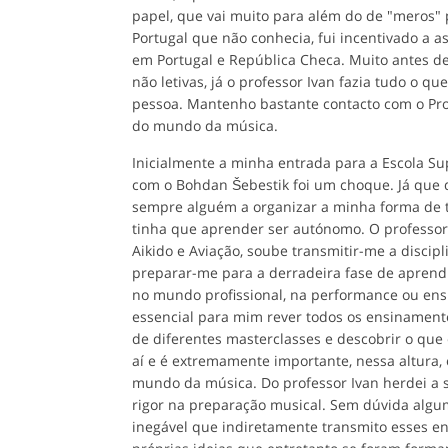
papel, que vai muito para além do de "meros" p
Portugal que não conhecia, fui incentivado a as
em Portugal e República Checa. Muito antes d
não letivas, já o professor Ivan fazia tudo o
pessoa. Mantenho bastante contacto com o Prof
do mundo da música.
Inicialmente a minha entrada para a Escola Sup
com o Bohdan Šebestik foi um choque. Já que 
sempre alguém a organizar a minha forma de t
tinha que aprender ser autónomo. O professor
Aikido e Aviação, soube transmitir-me a disci
preparar-me para a derradeira fase de apren
no mundo profissional, na performance ou ensin
essencial para mim rever todos os ensinamento
de diferentes masterclasses e descobrir o que
aí e é extremamente importante, nessa altura,
mundo da música. Do professor Ivan herdei a 
rigor na preparação musical. Sem dúvida algu
inegável que indiretamente transmito esses 