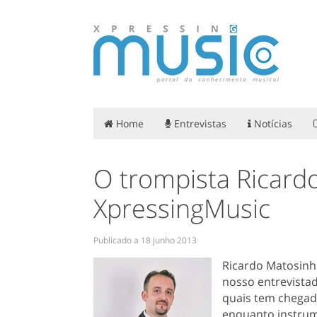
Home
Entrevistas
Notícias
O trompista Ricard
XpressingMusic
Publicado a
18 junho 2013
Ricardo Matosinho
nosso entrevista
quais tem chegad
enquanto instrum