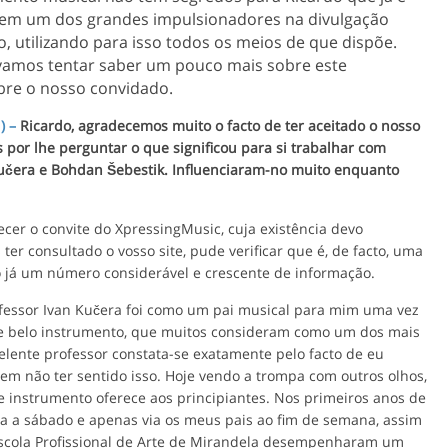
rem um dos grandes impulsionadores na divulgação
, utilizando para isso todos os meios de que dispõe.
 vamos tentar saber um pouco mais sobre este
bre o nosso convidado.
) –
Ricardo, agradecemos muito o facto de ter aceitado o nosso
por lhe perguntar o que significou para si trabalhar com
čera e Bohdan Šebestik. Influenciaram-no muito enquanto
er o convite do XpressingMusic, cuja existência devo
er consultado o vosso site, pude verificar que é, de facto, uma
 já um número considerável e crescente de informação.
fessor Ivan Kučera foi como um pai musical para mim uma vez
te belo instrumento, que muitos consideram como um dos mais
celente professor constata-se exatamente pelo facto de eu
m não ter sentido isso. Hoje vendo a trompa com outros olhos,
 instrumento oferece aos principiantes. Nos primeiros anos de
 a sábado e apenas via os meus pais ao fim de semana, assim
 Escola Profissional de Arte de Mirandela desempenharam um