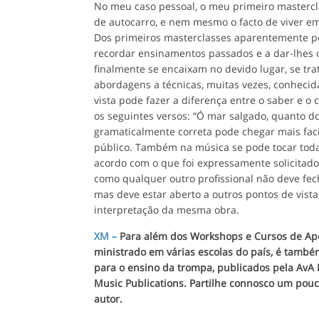
No meu caso pessoal, o meu primeiro mastercla
de autocarro, e nem mesmo o facto de viver e
Dos primeiros masterclasses aparentemente po
recordar ensinamentos passados e a dar-lhes o
finalmente se encaixam no devido lugar, se t
abordagens a técnicas, muitas vezes, conheci
vista pode fazer a diferença entre o saber e
os seguintes versos: “Ó mar salgado, quanto do
gramaticalmente correta pode chegar mais faci
público. Também na música se pode tocar todas
acordo com o que foi expressamente solicitad
como qualquer outro profissional não deve fec
mas deve estar aberto a outros pontos de vista
interpretação da mesma obra.
XM –
Para além dos Workshops e Cursos de Ap
ministrado em várias escolas do país, é també
para o ensino da trompa, publicados pela AvA 
Music Publications. Partilhe connosco um pou
autor.