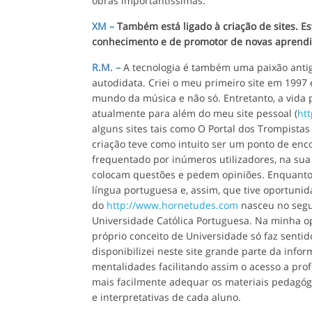
obras importantíssimas.
XM
–
Também está ligado à criação de sites. Es
conhecimento e de promotor de novas aprendi
R.M. –
A tecnologia é também uma paixão antig
autodidata. Criei o meu primeiro site em 1997 
mundo da música e não só. Entretanto, a vida p
atualmente para além do meu site pessoal (
ht
alguns sites tais como O Portal dos Trompistas 
criação teve como intuito ser um ponto de enc
frequentado por inúmeros utilizadores, na sua
colocam questões e pedem opiniões. Enquanto
língua portuguesa e, assim, que tive oportunidad
do
http://www.hornetudes.com
nasceu no segu
Universidade Católica Portuguesa. Na minha op
próprio conceito de Universidade só faz sent
disponibilizei neste site grande parte da in
mentalidades facilitando assim o acesso a pro
mais facilmente adequar os materiais pedagóg
e interpretativas de cada aluno.