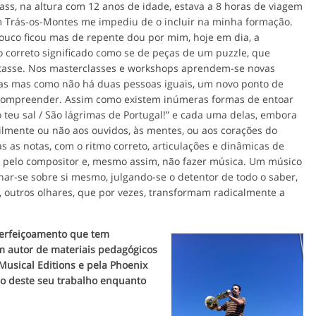
ss, na altura com 12 anos de idade, estava a 8 horas de viagem
m Trás-os-Montes me impediu de o incluir na minha formação.
uco ficou mas de repente dou por mim, hoje em dia, a
 correto significado como se de peças de um puzzle, que
ratasse. Nos masterclasses e workshops aprendem-se novas
das mas como não há duas pessoas iguais, um novo ponto de
 o compreender. Assim como existem inúmeras formas de entoar
 teu sal / São lágrimas de Portugal!” e cada uma delas, embora
lmente ou não aos ouvidos, às mentes, ou aos corações do
 as notas, com o ritmo correto, articulações e dinâmicas de
o pelo compositor e, mesmo assim, não fazer música. Um músico
har-se sobre si mesmo, julgando-se o detentor de todo o saber,
, outros olhares, que por vezes, transformam radicalmente a
erfeiçoamento que tem
m autor de materiais pedagógicos
Musical Editions e pela Phoenix
co deste seu trabalho enquanto