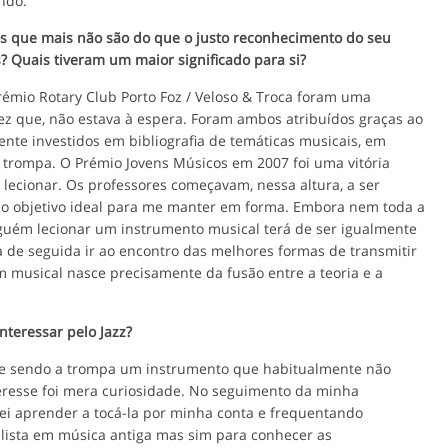
ndo.
 que mais não são do que o justo reconhecimento do seu
? Quais tiveram um maior significado para si?
émio Rotary Club Porto Foz / Veloso & Troca foram uma
vez que, não estava à espera. Foram ambos atribuídos graças ao
te investidos em bibliografia de temáticas musicais, em
e trompa. O Prémio Jovens Músicos em 2007 foi uma vitória
lecionar. Os professores começavam, nessa altura, a ser
 o objetivo ideal para me manter em forma. Embora nem toda a
alguém lecionar um instrumento musical terá de ser igualmente
 de seguida ir ao encontro das melhores formas de transmitir
 musical nasce precisamente da fusão entre a teoria e a
nteressar pelo Jazz?
e sendo a trompa um instrumento que habitualmente não
nteresse foi mera curiosidade. No seguimento da minha
tei aprender a tocá-la por minha conta e frequentando
lista em música antiga mas sim para conhecer as