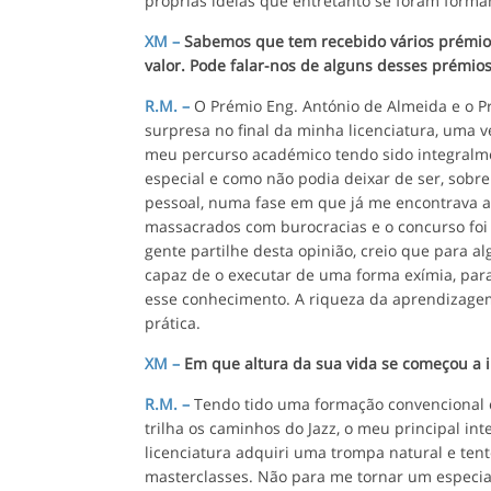
próprias ideias que entretanto se foram forma
XM –
Sabemos que tem recebido vários prémios
valor. Pode falar-nos de alguns desses prémios
R.M. –
O Prémio Eng. António de Almeida e o Pr
surpresa no final da minha licenciatura, uma 
meu percurso académico tendo sido integralmen
especial e como não podia deixar de ser, sobr
pessoal, numa fase em que já me encontrava a 
massacrados com burocracias e o concurso foi
gente partilhe desta opinião, creio que para 
capaz de o executar de uma forma exímia, para
esse conhecimento. A riqueza da aprendizagem
prática.
XM –
Em que altura da sua vida se começou a i
R.M. –
Tendo tido uma formação convencional 
trilha os caminhos do Jazz, o meu principal i
licenciatura adquiri uma trompa natural e ten
masterclasses. Não para me tornar um especia