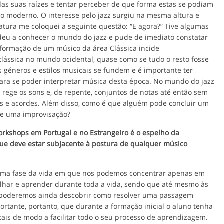
 das suas raízes e tentar perceber de que forma estas se podiam
 moderno. O interesse pelo jazz surgiu na mesma altura e
atura me coloquei a seguinte questão: “E agora?” Tive algumas
deu a conhecer o mundo do jazz e pude de imediato constatar
formação de um músico da área Clássica incide
lássica no mundo ocidental, quase como se tudo o resto fosse
s géneros e estilos musicais se fundem e é importante ter
ra se poder interpretar música desta época. No mundo do jazz
rege os sons e, de repente, conjuntos de notas até então sem
s e acordes. Além disso, como é que alguém pode concluir um
de uma improvisação?
rkshops em Portugal e no Estrangeiro é o espelho da
que deve estar subjacente à postura de qualquer músico
uma fase da vida em que nos podemos concentrar apenas em
lhar e aprender durante toda a vida, sendo que até mesmo às
, poderemos ainda descobrir como resolver uma passagem
ortante, portanto, que durante a formação inicial o aluno tenha
cais de modo a facilitar todo o seu processo de aprendizagem.