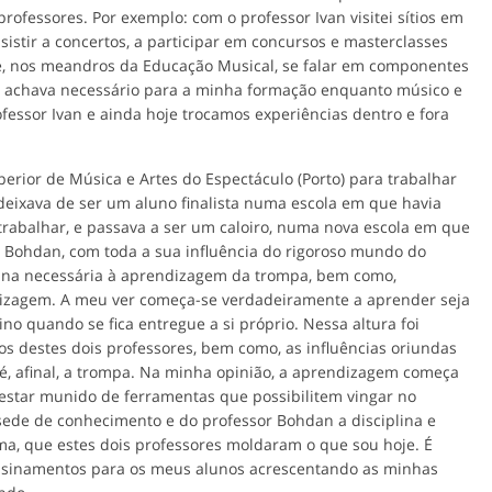
rofessores. Por exemplo: com o professor Ivan visitei sítios em
sistir a concertos, a participar em concursos e masterclasses
e, nos meandros da Educação Musical, se falar em componentes
 que achava necessário para a minha formação enquanto músico e
essor Ivan e ainda hoje trocamos experiências dentro e fora
erior de Música e Artes do Espectáculo (Porto) para trabalhar
deixava de ser um aluno finalista numa escola em que havia
rabalhar, e passava a ser um caloiro, numa nova escola em que
 Bohdan, com toda a sua influência do rigoroso mundo do
plina necessária à aprendizagem da trompa, bem como,
dizagem. A meu ver começa-se verdadeiramente a aprender seja
o quando se fica entregue a si próprio. Nessa altura foi
s destes dois professores, bem como, as influências oriundas
 é, afinal, a trompa. Na minha opinião, a aprendizagem começa
 estar munido de ferramentas que possibilitem vingar no
sede de conhecimento e do professor Bohdan a disciplina e
ma, que estes dois professores moldaram o que sou hoje. É
ensinamentos para os meus alunos acrescentando as minhas