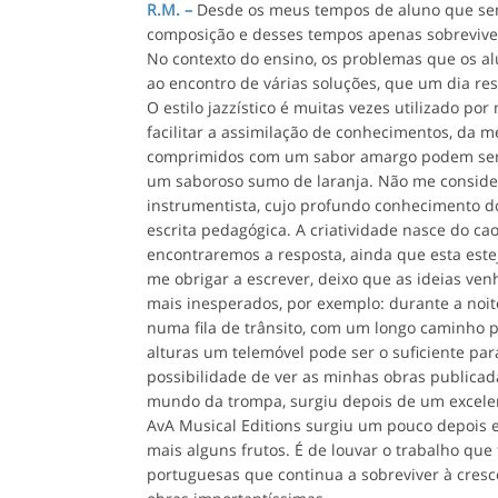
R.M. –
Desde os meus tempos de aluno que sem
composição e desses tempos apenas sobreviv
No contexto do ensino, os problemas que os a
ao encontro de várias soluções, que um dia res
O estilo jazzístico é muitas vezes utilizado po
facilitar a assimilação de conhecimentos, da
comprimidos com um sabor amargo podem ser 
um saboroso sumo de laranja. Não me conside
instrumentista, cujo profundo conhecimento d
escrita pedagógica. A criatividade nasce do ca
encontraremos a resposta, ainda que esta est
me obrigar a escrever, deixo que as ideias v
mais inesperados, por exemplo: durante a noite
numa fila de trânsito, com um longo caminho p
alturas um telemóvel pode ser o suficiente pa
possibilidade de ver as minhas obras publicad
mundo da trompa, surgiu depois de um excelent
AvA Musical Editions surgiu um pouco depois e
mais alguns frutos. É de louvar o trabalho qu
portuguesas que continua a sobreviver à cresc