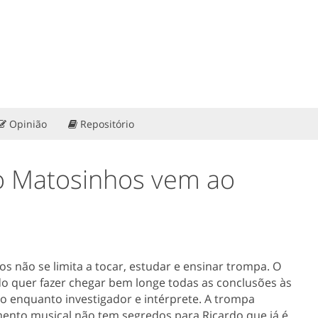
Opinião
Repositório
o Matosinhos vem ao
s não se limita a tocar, estudar e ensinar trompa. O
do quer fazer chegar bem longe todas as conclusões às
o enquanto investigador e intérprete. A trompa
ento musical não tem segredos para Ricardo que já é