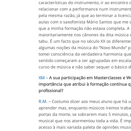
características do instrumento, ir ao encontro
relacionar com a performance num instrumento
pela mesma razão, já que ao terminar a licenci
aulas com o saxofonista Mário Santos que me 
que a minha formação não estava completa. A 
maioritariamente nos cânones da dita música c
tabu. É um facto que no século XX os diferente
algumas noções da música do “Novo Mundo” pa
tomei consciência da verdadeira harmonia que 
sentido começaram a ser agrupadas em escala
curso de música e não saber sequer o básico 
XM –
A sua participação em Masterclasses e Wo
importância que atribui à formação contínua 
profissional?
R.M. –
Costumo dizer aos meus aluno que há 
aprender mas, enquanto músicos iremos traba
portas da morte, se sobrarem mais 5 minutos
musical que nos atormentou toda a vida. É imp
acesso à mais variada paleta de opiniões musi