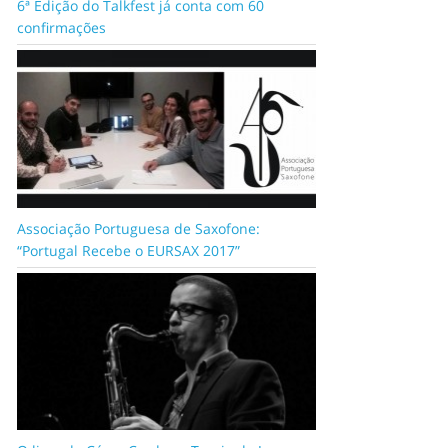
6ª Edição do Talkfest já conta com 60
confirmações
Associação Portuguesa de Saxofone:
“Portugal Recebe o EURSAX 2017”