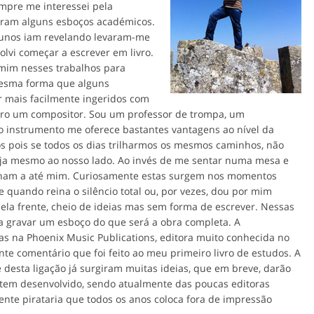
pre me interessei pela
eram alguns esboços académicos.
lunos iam revelando levaram-me
olvi começar a escrever em livro.
r mim nesses trabalhos para
 mesma forma que alguns
mais facilmente ingeridos com
ro um compositor. Sou um professor de trompa, um
o instrumento me oferece bastantes vantagens ao nível da
os pois se todos os dias trilharmos os mesmos caminhos, não
eja mesmo ao nosso lado. Ao invés de me sentar numa mesa e
enham a até mim. Curiosamente estas surgem nos momentos
 quando reina o silêncio total ou, por vezes, dou por mim
ela frente, cheio de ideias mas sem forma de escrever. Nessas
ra gravar um esboço do que será a obra completa. A
as na Phoenix Music Publications, editora muito conhecida no
e comentário que foi feito ao meu primeiro livro de estudos. A
 desta ligação já surgiram muitas ideias, que em breve, darão
e tem desenvolvido, sendo atualmente das poucas editoras
ente pirataria que todos os anos coloca fora de impressão