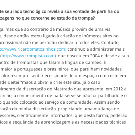
te seu lado tecnológico revela a sua vontade de partilha do
zagens no que concerne ao estudo da trompa?
a, mas que ao contrário da música provém de uma via
e, desde então, estou ligado à criação de inúmeros sites no
rofissional não me permitiu dedicar a todos eles. Contudo,
tp://www.ricardomatosinhos.com
) continuo a administrar mais
(
http://www.trompista.com
), que nasceu em 2004 e desde a sua
ontro de trompistas que falam a língua de Camões. É
 maioria portugueses e brasileiros, que partilham novidades,
 aluno sempre senti necessidade de um espaço como este em
e deitei “mãos à obra” e criei este site. Já o caso
imento da dissertação de Mestrado que apresentei em 2012 à
inião, o conhecimento de nada serve se não for partilhado e o
ido quando colocado ao serviço da comunidade. Assim sendo
formação da minha dissertação, propiciando uma mudança de
fessores, cientificamente informados, que desta forma, poderão
icos à sequência de aprendizagem e às necessidades técnicas