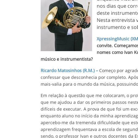
nos dias que cor
deste instrumento
Nesta entrevista
instrumento e so
XpressingMusic (XM
convite. Começamos 
nomes como Ivan Ku
músico e instrumentista?
Ricardo Matosinhos (R.M.) –
Começo por agradec
confessar que desconhecia por completo. Após t
mais-valia para o mundo da música, possuindo
Em relação à questão que me colocaram, o pro
que me ajudou a dar os primeiros passos nes
difíceis de executar. A prova de que foi um ex
enquanto aluno no início da minha aprendizage
apercebo-me da tremenda dificuldade que este
aprendizagem frequentava a escola de segunda
sendo, o professor Ivan e outros docentes da