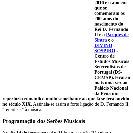
2016 é o ano em
que se
comemoram os
200 anos do
nascimento do
Rei D. Fernando
II e a
Parques de
Sintra
e o
DIVINO
SOSPIRO
-
Centro de
Estudos Musicais
Setecentistas de
Portugal (DS-
CEMSP), levarão
mais uma vez ao
Palácio Nacional
da Pena um
repertório romântico muito semelhante ao que lá se terá ouvido
no século XIX
. Assinala-se assim a forte ligação de D. Fernando II,
“rei-artista” à música.
Programação dos Serões Musicais
No dia
14 de fevereiro
pelas 21 horas, o serão “Quadros da