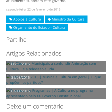
atualmente suportam este governo.
segunda-feira, 22 de fevereiro de 2016
Apoios à Cultura
Ministro da Cultura
Orçamento do Estado - Cultura
Partilhe
Artigos Relacionados
Há Câmaras Municipais a confundir Animação com
Cultura... e a televisão ajuda
08/08/2015
Legislativas 2015 | Música e Cultura em geral | O
que propõem os partidos?
31/08/2015
Promessas e Programas | A Cultura no programa
apresentado pelo XX Governo Constitucional
07/11/2015
Deixe um comentário