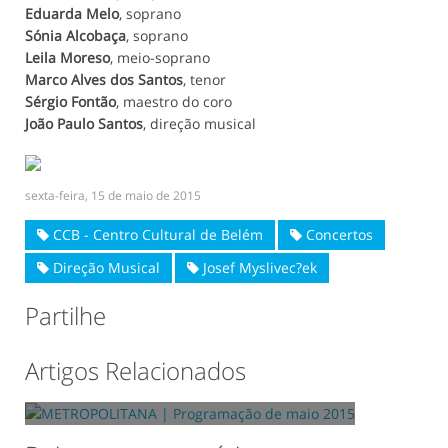
Eduarda Melo
, soprano
Sónia Alcobaça
, soprano
Leila Moreso
, meio-soprano
Marco Alves dos Santos
, tenor
Sérgio Fontão
, maestro do coro
João Paulo Santos
, direção musical
sexta-feira, 15 de maio de 2015
CCB - Centro Cultural de Belém
Concertos
Direção Musical
Josef Myslivec?ek
Partilhe
METROPOLITANA | Programação de maio
Artigos Relacionados
2015
09/05/2015