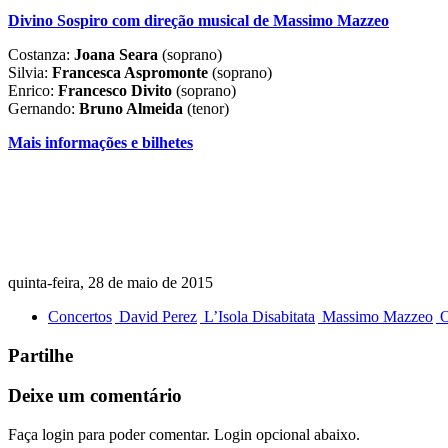
Divino Sospiro com direção musical de Massimo Mazzeo
Costanza:
Joana Seara
(soprano)
Silvia:
Francesca Aspromonte
(soprano)
Enrico:
Francesco Divito
(soprano)
Gernando:
Bruno Almeida
(tenor)
Mais informações e bilhetes
quinta-feira, 28 de maio de 2015
Concertos
David Perez
L’Isola Disabitata
Massimo Mazzeo
O
Partilhe
Deixe um comentário
Faça login para poder comentar. Login opcional abaixo.