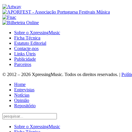
Sobre o XpressingMusic
Ficha Técnica
Estatuto Editorial
Contacte-nos
Links Úteis
Publicidade
Parceiros
© 2012 – 2026 XpressingMusic. Todos os direitos reservados. |
Polít
Home
Entrevistas
Notícias
Opinião
Repositório
Sobre o XpressingMusic
Ficha Técnica