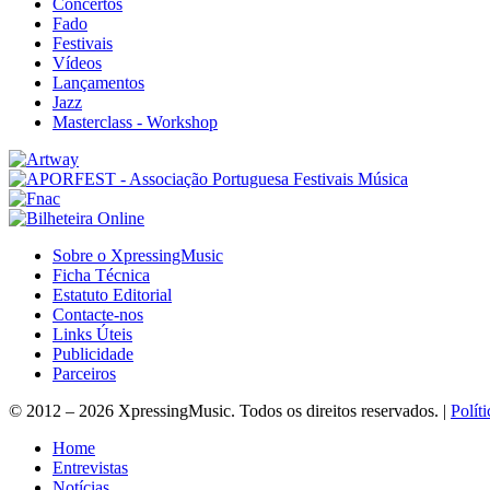
Concertos
Fado
Festivais
Vídeos
Lançamentos
Jazz
Masterclass - Workshop
Sobre o XpressingMusic
Ficha Técnica
Estatuto Editorial
Contacte-nos
Links Úteis
Publicidade
Parceiros
© 2012 – 2026 XpressingMusic. Todos os direitos reservados. |
Polít
Home
Entrevistas
Notícias