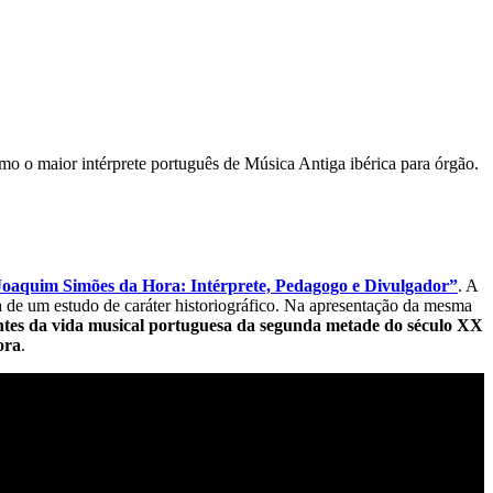
mo o maior intérprete português de Música Antiga ibérica para órgão.
Joaquim Simões da Hora: Intérprete, Pedagogo e Divulgador”
. A
a de um estudo de caráter historiográfico. Na apresentação da mesma
ntes da vida musical portuguesa da segunda metade do século XX
ora
.