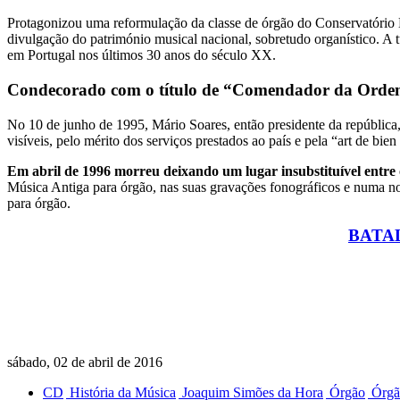
Protagonizou uma reformulação da classe de órgão do Conservatório 
divulgação do património musical nacional, sobretudo organístico. A t
em Portugal nos últimos 30 anos do século XX.
Condecorado com o título de “Comendador da Ordem
No 10 de junho de 1995, Mário Soares, então presidente da repúblic
visíveis, pelo mérito dos serviços prestados ao país e pela “art de bien 
Em abril de 1996 morreu deixando um lugar insubstituível entre o
Música Antiga para órgão, nas suas gravações fonográficos e numa nov
para órgão.
BATAL
sábado, 02 de abril de 2016
CD
História da Música
Joaquim Simões da Hora
Órgão
Órgã