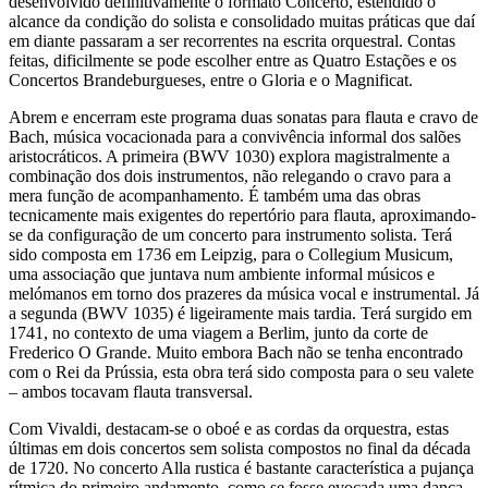
desenvolvido definitivamente o formato Concerto, estendido o
alcance da condição do solista e consolidado muitas práticas que daí
em diante passaram a ser recorrentes na escrita orquestral. Contas
feitas, dificilmente se pode escolher entre as Quatro Estações e os
Concertos Brandeburgueses, entre o Gloria e o Magnificat.
Abrem e encerram este programa duas sonatas para flauta e cravo de
Bach, música vocacionada para a convivência informal dos salões
aristocráticos. A primeira (BWV 1030) explora magistralmente a
combinação dos dois instrumentos, não relegando o cravo para a
mera função de acompanhamento. É também uma das obras
tecnicamente mais exigentes do repertório para flauta, aproximando-
se da configuração de um concerto para instrumento solista. Terá
sido composta em 1736 em Leipzig, para o Collegium Musicum,
uma associação que juntava num ambiente informal músicos e
melómanos em torno dos prazeres da música vocal e instrumental. Já
a segunda (BWV 1035) é ligeiramente mais tardia. Terá surgido em
1741, no contexto de uma viagem a Berlim, junto da corte de
Frederico O Grande. Muito embora Bach não se tenha encontrado
com o Rei da Prússia, esta obra terá sido composta para o seu valete
– ambos tocavam flauta transversal.
Com Vivaldi, destacam-se o oboé e as cordas da orquestra, estas
últimas em dois concertos sem solista compostos no final da década
de 1720. No concerto Alla rustica é bastante característica a pujança
rítmica do primeiro andamento, como se fosse evocada uma dança