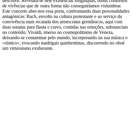
descobrir. Revelam-se nele existências longínquas, subtis contornos
de vivências que de outra forma não conseguiríamos vislumbrar.
Este concerto abre-nos essa porta, confrontando duas personalidades
antagónicas: Bach, envolto na cultura protestante e ao serviço da
convivência mais recatada dos aristocratas germânicos, aqui com
duas sonatas para flauta e cravo, contidas nas emoções, substanciais
no conteúdo; Vivaldi, imerso no cosmopolitismo de Veneza,
deixando-se contaminar pelo mundo, incorporando na sua música o
«rústico», evocando madrigais quinhentistas, discorrendo no oboé
um virtuosismo exuberante.