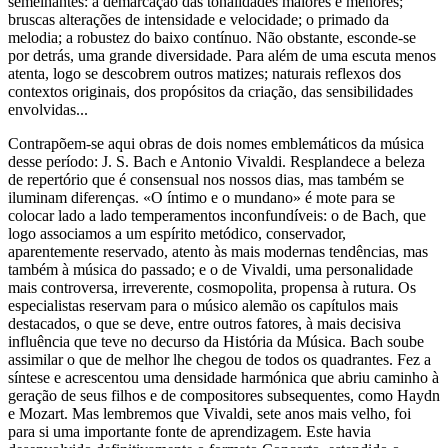
semelhantes: a demarcação das tonalidades maiores e menores;
bruscas alterações de intensidade e velocidade; o primado da
melodia; a robustez do baixo contínuo. Não obstante, esconde-se
por detrás, uma grande diversidade. Para além de uma escuta menos
atenta, logo se descobrem outros matizes; naturais reflexos dos
contextos originais, dos propósitos da criação, das sensibilidades
envolvidas...
Contrapõem-se aqui obras de dois nomes emblemáticos da música
desse período: J. S. Bach e Antonio Vivaldi. Resplandece a beleza
de repertório que é consensual nos nossos dias, mas também se
iluminam diferenças. «O íntimo e o mundano» é mote para se
colocar lado a lado temperamentos inconfundíveis: o de Bach, que
logo associamos a um espírito metódico, conservador,
aparentemente reservado, atento às mais modernas tendências, mas
também à música do passado; e o de Vivaldi, uma personalidade
mais controversa, irreverente, cosmopolita, propensa à rutura. Os
especialistas reservam para o músico alemão os capítulos mais
destacados, o que se deve, entre outros fatores, à mais decisiva
influência que teve no decurso da História da Música. Bach soube
assimilar o que de melhor lhe chegou de todos os quadrantes. Fez a
síntese e acrescentou uma densidade harmónica que abriu caminho à
geração de seus filhos e de compositores subsequentes, como Haydn
e Mozart. Mas lembremos que Vivaldi, sete anos mais velho, foi
para si uma importante fonte de aprendizagem. Este havia