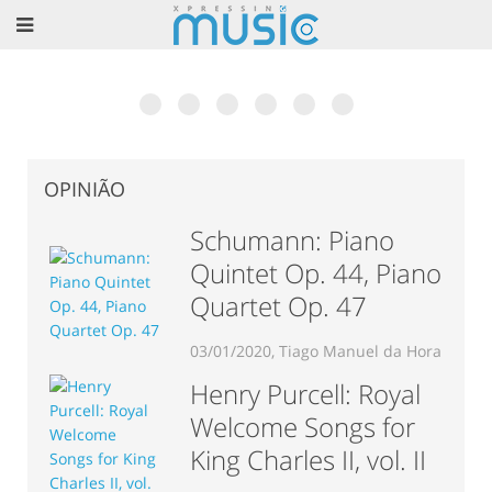
Museu Nacional da Música em Mafra? Excelente
6ª Edição do Talkfest já conta com 60
O livro de César Cardoso: Teoria do
Vincent Lhermet: Concerto e dois dias de
Associação Portuguesa de Saxofone: “Portugal
Rodrigo Chenta apresenta “Concepção”. Conheça a
ideia!
confirmações
Jazz
Masterclass de Acordeão
Recebe o EURSAX 2017”
obra completa.
OPINIÃO
Schumann: Piano
Quintet Op. 44, Piano
Quartet Op. 47
03/01/2020, Tiago Manuel da Hora
Henry Purcell: Royal
Welcome Songs for
King Charles II, vol. II