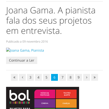
Joana Gama. A pianista
fala dos seus projetos
em entrevista.
Publicado a
09 novembro 2016
Continuar a Ler
3
4
5
6
7
8
9