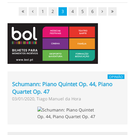
1
2
3
4
5
6
OPINIÃO
Schumann: Piano Quintet Op. 44, Piano
Quartet Op. 47
03/01/2020, Tiago Manuel da Hora