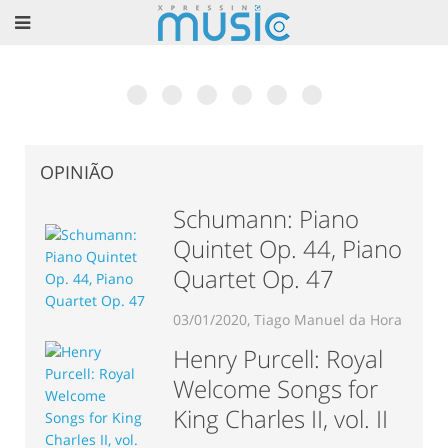
Museu Nacional da Música em Mafra? Excelente
6ª Edição do Talkfest já conta com 60
O livro de César Cardoso: Teoria do
Vincent Lhermet: Concerto e dois dias de
Associação Portuguesa de Saxofone: “Portugal
Rodrigo Chenta apresenta “Concepção”. Conheça a
ideia!
confirmações
Jazz
Masterclass de Acordeão
Recebe o EURSAX 2017”
obra completa.
OPINIÃO
Schumann: Piano
Quintet Op. 44, Piano
Quartet Op. 47
03/01/2020, Tiago Manuel da Hora
Henry Purcell: Royal
Welcome Songs for
King Charles II, vol. II