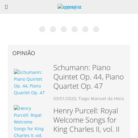
Museu Nacional da Música em Mafra? Excelente
6ª Edição do Talkfest já conta com 60
O livro de César Cardoso: Teoria do
Vincent Lhermet: Concerto e dois dias de
Associação Portuguesa de Saxofone: “Portugal
Rodrigo Chenta apresenta “Concepção”. Conheça a
ideia!
confirmações
Jazz
Masterclass de Acordeão
Recebe o EURSAX 2017”
obra completa.
OPINIÃO
Schumann: Piano
Quintet Op. 44, Piano
Quartet Op. 47
03/01/2020, Tiago Manuel da Hora
Henry Purcell: Royal
Welcome Songs for
King Charles II, vol. II