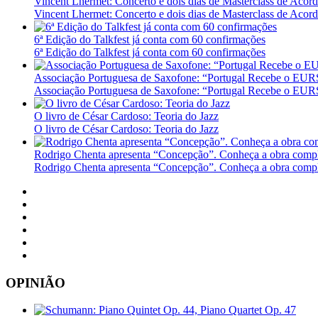
Vincent Lhermet: Concerto e dois dias de Masterclass de Acor
Vincent Lhermet: Concerto e dois dias de Masterclass de Acor
6ª Edição do Talkfest já conta com 60 confirmações
6ª Edição do Talkfest já conta com 60 confirmações
Associação Portuguesa de Saxofone: “Portugal Recebe o E
Associação Portuguesa de Saxofone: “Portugal Recebe o E
O livro de César Cardoso: Teoria do Jazz
O livro de César Cardoso: Teoria do Jazz
Rodrigo Chenta apresenta “Concepção”. Conheça a obra compl
Rodrigo Chenta apresenta “Concepção”. Conheça a obra compl
OPINIÃO