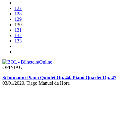
127
128
129
130
131
132
133
OPINIÃO
Schumann: Piano Quintet Op. 44, Piano Quartet Op. 47
03/01/2020, Tiago Manuel da Hora