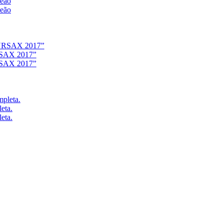
deão
deão
URSAX 2017”
URSAX 2017”
eta.
eta.