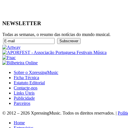
NEWSLETTER
Todas as semanas, o resumo das notícias do mundo musical.
Sobre o XpressingMusic
Ficha Técnica
Estatuto Editorial
Contacte-nos
Links Úteis
Publicidade
Parceiros
© 2012 – 2026 XpressingMusic. Todos os direitos reservados. |
Polít
Home
Entrevistas