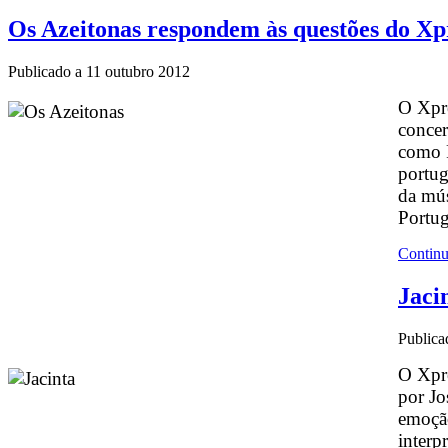
Os Azeitonas respondem às questões do X
Publicado a
11 outubro 2012
O Xpre
concer
como R
portu
da mús
Portu
Continu
Jaci
Publica
O Xpre
por Jo
emoção
interp