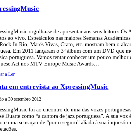
pressingMusic
ssingMusic orgulha-se de apresentar aos seus leitores Os A
tos ao vivo. Espetáculos nas maiores Semanas Académicas d
ock In Rio, Marés Vivas, Crato, etc. mostram bem o alcan
guesa. Em 2011 lançaram o 3º álbum com um DVD que most
ica portuguesa. Vamos tentar conhecer um pouco melhor e
guese Act nos MTV Europe Music Awards…
ar a Ler
nta em entrevista ao XpressingMusic
do a
30 setembro 2012
ssingMusic foi ao encontro de uma das vozes portuguesas 
sé Duarte como “a cantora de jazz portuguesa”. A sua voz 
 e uma sensação de “porto seguro” aliada à sua inquestionáv
retações.