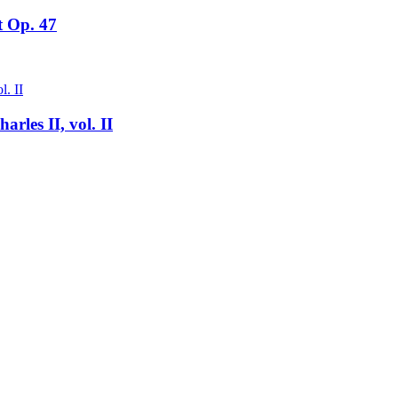
t Op. 47
rles II, vol. II