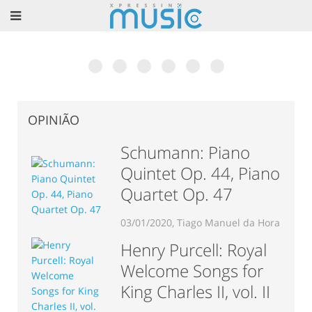
Museu Nacional da Música em Mafra? Excelente
6ª Edição do Talkfest já conta com 60
O livro de César Cardoso: Teoria do
Vincent Lhermet: Concerto e dois dias de
Associação Portuguesa de Saxofone: “Portugal
Rodrigo Chenta apresenta “Concepção”. Conheça a
ideia!
confirmações
Jazz
Masterclass de Acordeão
Recebe o EURSAX 2017”
obra completa.
OPINIÃO
Schumann: Piano
Quintet Op. 44, Piano
Quartet Op. 47
03/01/2020, Tiago Manuel da Hora
Henry Purcell: Royal
Welcome Songs for
King Charles II, vol. II