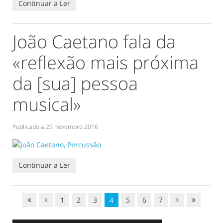
Continuar a Ler
João Caetano fala da
«reflexão mais próxima
da [sua] pessoa
musical»
Publicado a
29 novembro 2016
Continuar a Ler
1
2
3
4
5
6
7