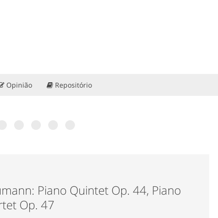
Opinião
Repositório
ra?
ias de
 60
: “Portugal
ção”. Conheça
mann: Piano Quintet Op. 44, Piano
tet Op. 47