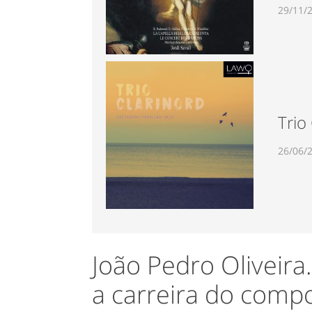
29/11/
Trio
26/06/
João Pedro Oliveira
a carreira do compo