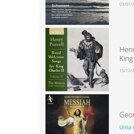
03/01/
Henr
King 
15/12/
Geor
Uma n