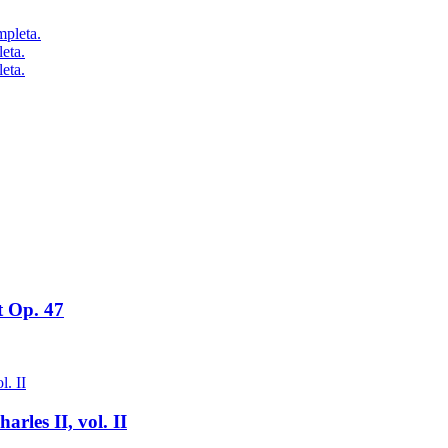
eta.
eta.
t Op. 47
rles II, vol. II