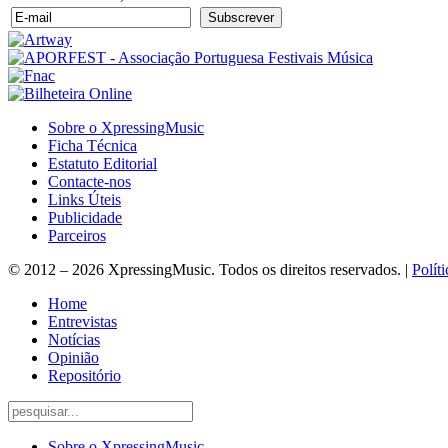
Sobre o XpressingMusic
Ficha Técnica
Estatuto Editorial
Contacte-nos
Links Úteis
Publicidade
Parceiros
© 2012 – 2026 XpressingMusic. Todos os direitos reservados. |
Polít
Home
Entrevistas
Notícias
Opinião
Repositório
Sobre o XpressingMusic