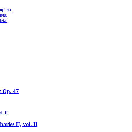
eta.
eta.
t Op. 47
rles II, vol. II