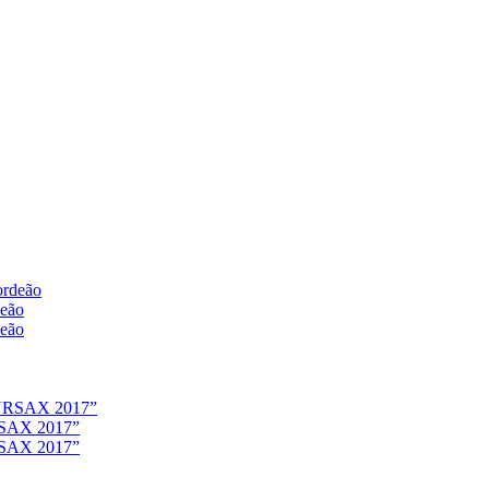
deão
deão
URSAX 2017”
URSAX 2017”