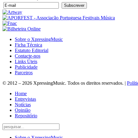
Sobre o XpressingMusic
Ficha Técnica
Estatuto Editorial
Contacte-nos
Links Úteis
Publicidade
Parceiros
© 2012 – 2026 XpressingMusic. Todos os direitos reservados. |
Polít
Home
Entrevistas
Notícias
Opinião
Repositório
Sobre o XpressingMusic