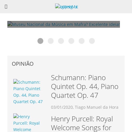
Museu Nacional da Música em Mafra? Excelente
6ª Edição do Talkfest já conta com 60
O livro de César Cardoso: Teoria do
Vincent Lhermet: Concerto e dois dias de
Associação Portuguesa de Saxofone: “Portugal
Rodrigo Chenta apresenta “Concepção”. Conheça a
ideia!
confirmações
Jazz
Masterclass de Acordeão
Recebe o EURSAX 2017”
obra completa.
OPINIÃO
Schumann: Piano
Quintet Op. 44, Piano
Quartet Op. 47
03/01/2020, Tiago Manuel da Hora
Henry Purcell: Royal
Welcome Songs for