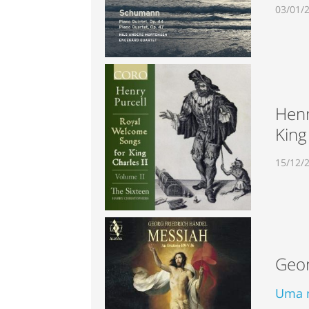
03/01/
Henr
King 
15/12/
Geor
Uma n