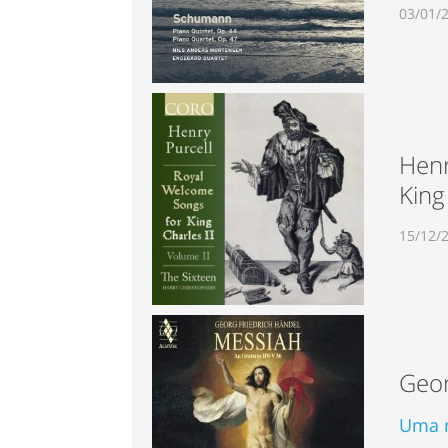
03/01/
Henr
King 
15/12/
Geor
Uma n