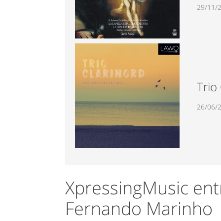
29/11/
Trio
26/06/
XpressingMusic ent
Fernando Marinho