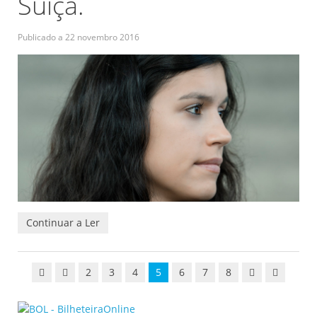
Suíça.
Publicado a
22 novembro 2016
Continuar a Ler
2
3
4
5
6
7
8