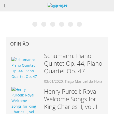
Museu Nacional da Música em Mafra? Excelente
6ª Edição do Talkfest já conta com 60
O livro de César Cardoso: Teoria do
Vincent Lhermet: Concerto e dois dias de
Associação Portuguesa de Saxofone: “Portugal
Rodrigo Chenta apresenta “Concepção”. Conheça a
ideia!
confirmações
Jazz
Masterclass de Acordeão
Recebe o EURSAX 2017”
obra completa.
OPINIÃO
Schumann: Piano
Quintet Op. 44, Piano
Quartet Op. 47
03/01/2020, Tiago Manuel da Hora
Henry Purcell: Royal
Welcome Songs for
King Charles II, vol. II