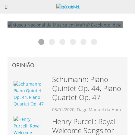
Museu Nacional da Música em Mafra? Excelente
6ª Edição do Talkfest já conta com 60
O livro de César Cardoso: Teoria do
Vincent Lhermet: Concerto e dois dias de
Associação Portuguesa de Saxofone: “Portugal
Rodrigo Chenta apresenta “Concepção”. Conheça a
ideia!
confirmações
Jazz
Masterclass de Acordeão
Recebe o EURSAX 2017”
obra completa.
OPINIÃO
Schumann: Piano
Quintet Op. 44, Piano
Quartet Op. 47
03/01/2020, Tiago Manuel da Hora
Henry Purcell: Royal
Welcome Songs for