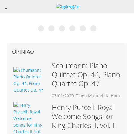
Museu Nacional da Música em Mafra? Excelente
6ª Edição do Talkfest já conta com 60
O livro de César Cardoso: Teoria do
Vincent Lhermet: Concerto e dois dias de
Associação Portuguesa de Saxofone: “Portugal
Rodrigo Chenta apresenta “Concepção”. Conheça a
ideia!
confirmações
Jazz
Masterclass de Acordeão
Recebe o EURSAX 2017”
obra completa.
OPINIÃO
Schumann: Piano
Quintet Op. 44, Piano
Quartet Op. 47
03/01/2020, Tiago Manuel da Hora
Henry Purcell: Royal
Welcome Songs for
King Charles II, vol. II