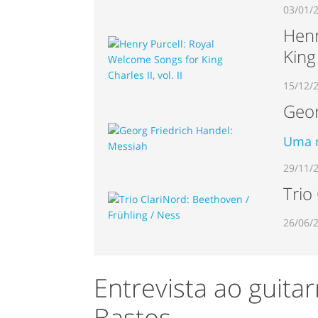
03/01/
Henr
King 
15/12/
Geor
Uma n
29/11/
Trio
26/06/
Entrevista ao guita
Bastos