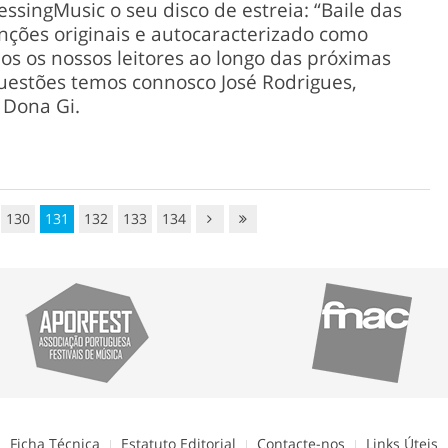
ssingMusic o seu disco de estreia: “Baile das
anções originais e autocaracterizado como
s os nossos leitores ao longo das próximas
questões temos connosco José Rodrigues,
 Dona Gi.
130
131
132
133
134
Ficha Técnica
Estatuto Editorial
Contacte-nos
Links Úteis