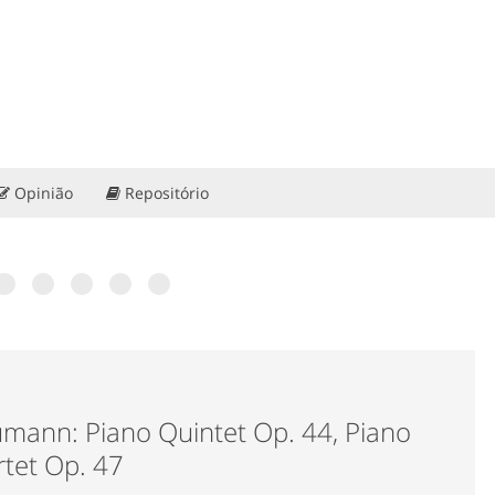
Opinião
Repositório
ra?
ias de
 60
: “Portugal
ção”. Conheça
mann: Piano Quintet Op. 44, Piano
tet Op. 47