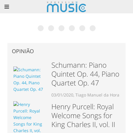
Museu Nacional da Música em Mafra? Excelente
6ª Edição do Talkfest já conta com 60
O livro de César Cardoso: Teoria do
Vincent Lhermet: Concerto e dois dias de
Associação Portuguesa de Saxofone: “Portugal
Rodrigo Chenta apresenta “Concepção”. Conheça a
ideia!
confirmações
Jazz
Masterclass de Acordeão
Recebe o EURSAX 2017”
obra completa.
OPINIÃO
Schumann: Piano
Quintet Op. 44, Piano
Quartet Op. 47
03/01/2020, Tiago Manuel da Hora
Henry Purcell: Royal
Welcome Songs for
King Charles II, vol. II